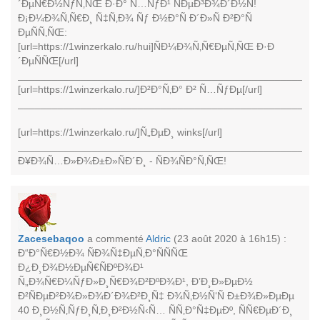
´ÐµÑ€Ð½ÑƒÑ‚ÑŒ Ð·Ð° Ñ…ÑƒÐ¹ ÑÐµÐ³Ð¾Ð´Ð½Ñ!
Ð¡Ð¼Ð¾Ñ‚Ñ€Ð¸ Ñ‡Ñ‚Ð¾ Ñƒ Ð½Ð°Ñ Ð´Ð»Ñ Ð²Ð°Ñ
ÐµÑÑ‚ÑŒ:
[url=https://1winzerkalo.ru/hui]ÑÐ¼Ð¾Ñ‚Ñ€ÐµÑ‚ÑŒ Ð·Ð
´ÐµÑÑŒ[/url]
____________________________________________________
[url=https://1winzerkalo.ru/]Ð²Ð°Ñ‚Ð° Ð² Ñ…ÑƒÐµ[/url]
____________________________________________________
[url=https://1winzerkalo.ru/]Ñ„ÐµÐ¸ winks[/url]
____________________________________________________
Ð¥Ð¾Ñ…Ð»Ð¾Ð±Ð»ÑÐ´Ð¸ - ÑÐ¾ÑÐ°Ñ‚ÑŒ!
Zacesebaqoo
a commenté
Aldric
(23 août 2020 à 16h15) :
Ð“Ð°Ñ€Ð½Ð¾ ÑÐ¾Ñ‡ÐµÑ‚Ð°ÑÑÑŒ
Ð¿Ð¸Ð¾Ð½ÐµÑ€ÑÐºÐ¾Ð¹
Ñ„Ð¾Ñ€Ð¼ÑƒÐ»Ð¸Ñ€Ð¾Ð²ÐºÐ¾Ð¹, Ð’Ð¸Ð»ÐµÐ½
Ð²ÑÐµÐ²Ð¾Ð»Ð¾Ð´Ð¾Ð²Ð¸Ñ‡ Ð¾Ñ‚Ð½Ñ‘Ñ Ð±Ð¾Ð»ÐµÐµ
40 Ð¸Ð½Ñ‚ÑƒÐ¸Ñ‚Ð¸Ð²Ð½Ñ‹Ñ… ÑÑ‚Ð°Ñ‡ÐµÐº, ÑÑ€ÐµÐ´Ð¸