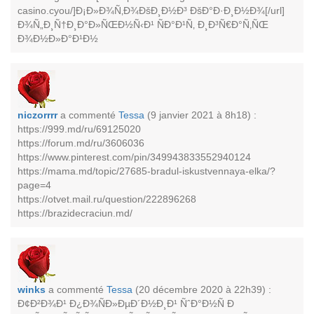
casino.cyou/]Ð¡Ð»Ð¾Ñ‚Ð¾ÐšÐ¸Ð½Ð³ ÐšÐ°Ð·Ð¸Ð½Ð¾[/url]
Ð¾Ñ„Ð¸Ñ†Ð¸Ð°Ð»ÑŒÐ½Ñ‹Ð¹ ÑÐ°Ð¹Ñ‚ Ð¸Ð³Ñ€Ð°Ñ‚ÑŒ
Ð¾Ð½Ð»Ð°Ð¹Ð½
niczorrrr
a commenté
Tessa
(9 janvier 2021 à 8h18) :
https://999.md/ru/69125020
https://forum.md/ru/3606036
https://www.pinterest.com/pin/349943833552940124
https://mama.md/topic/27685-bradul-iskustvennaya-elka/?
page=4
https://otvet.mail.ru/question/222896268
https://brazidecraciun.md/
winks
a commenté
Tessa
(20 décembre 2020 à 22h39) :
Ð¢Ð²Ð¾Ð¹ Ð¿Ð¾ÑÐ»ÐµÐ´Ð½Ð¸Ð¹ ÑˆÐ°Ð½Ñ Ð