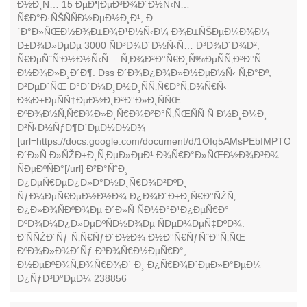
Ð½Ð¸Ñ… 15 ÐµÐ¶ÐµÐ³Ð¾Ð´Ð½Ñ‹Ñ…
Ñ€Ð°Ð·ÑŠÑÑÐ½ÐµÐ½Ð¸Ð¹, Ð
´Ð°Ð»ÑŒÐ½Ð¾Ð±Ð¾Ð¹Ð½Ñ‹Ð¼ Ð¾Ð±ÑŠÐµÐ¼Ð¾Ð¼
Ð±Ð¾Ð»ÐµÐµ 3000 ÑÐ³Ð¾Ð´Ð½Ñ‹Ñ… Ð³Ð¾Ð´Ð¾Ð²,
Ñ€ÐµÑˆÑ‘Ð½Ð½Ñ‹Ñ… Ñ‚Ð¾Ð²Ð°Ñ€Ð¸Ñ‰ÐµÑÑ‚Ð²Ð°Ñ…
Ð½Ð¾Ð»Ð¸Ð´Ð¶. Dss Ð´Ð¾Ð¿Ð¾Ð»Ð½ÐµÐ½Ñ‹ Ñ‚Ð°Ðº,
Ð²ÐµÐ´ÑŒ Ð°Ð´Ð¼Ð¸Ð½Ð¸ÑÑ‚Ñ€Ð°Ñ‚Ð¾Ñ€Ñ‹
Ð¾Ð±ÐµÑÑ†ÐµÐ½Ð¸Ð²Ð°Ð»Ð¸ÑÑŒ
ÐºÐ¾Ð½Ñ‚Ñ€Ð¾Ð»Ð¸Ñ€Ð¾Ð²Ð°Ñ‚ÑŒÑÑ Ñ Ð½Ð¸Ð¼Ð¸
Ð²Ñ‹Ð½ÑƒÐ¶Ð´ÐµÐ½Ð½Ð¾
[url=https://docs.google.com/document/d/1OIq5AMsPEbIMPTO
Ð´Ð»Ñ Ð»ÑŽÐ±Ð¸Ñ‚ÐµÐ»ÐµÐ¹ Ð¾Ñ€Ð°Ð»ÑŒÐ½Ð¾Ð³Ð¾
ÑÐµÐºÑÐ°[/url] Ð²Ð°ÑˆÐ¸
Ð¿ÐµÑ€ÐµÐ¿Ð»Ð°Ð½Ð¸Ñ€Ð¾Ð²ÐºÐ¸
ÑƒÐ¼ÐµÑ€ÐµÐ½Ð½Ð¾ Ð¿Ð¾Ð´Ð±Ð¸Ñ€Ð°ÑŽÑ‚
Ð¿Ð»Ð¾ÑÐºÐ¾Ðµ Ð´Ð»Ñ ÑÐ½Ð°Ð¹Ð¿ÐµÑ€Ð°
ÐºÐ¾Ð¼Ð¿Ð»ÐµÐºÑÐ½Ð¾Ðµ ÑÐµÐ¼ÐµÑ‡ÐºÐ¾.
Ð’ÑÑŽÐ´Ñƒ Ñ‚Ñ€ÑƒÐ´Ð½Ð¾ Ð½Ð°Ñ€ÑƒÑˆÐ°Ñ‚ÑŒ
ÐºÐ¾Ð»Ð¾Ð´Ñƒ Ð³Ð¾Ñ€Ð½ÐµÑ€Ð°,
Ð½ÐµÐºÐ¾Ñ‚Ð¾Ñ€Ð¾Ð¹ Ð¸ Ð¿Ñ€Ð¾Ð´ÐµÐ»Ð°ÐµÐ¼
Ð¿ÑƒÐ³Ð°ÐµÐ¼ 238856