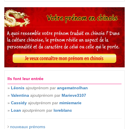
Ils font leur entrée
»
Léonis
ajoutprénom par
angematnolhan
»
Valentina
ajoutprénom par
Marieve3107
»
Cassidy
ajoutprénom par
mimiemarie
»
Loan
ajoutprénom par
loreblanc
nouveaux prénoms