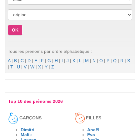
Password
OK
Tous les prénoms par ordre alphabétique :
A
|
B
|
C
|
D
|
E
|
F
|
G
|
H
|
I
|
J
|
K
|
L
|
M
|
N
|
O
|
P
|
Q
|
R
|
S
|
T
|
U
|
V
|
W
|
X
|
Y
|
Z
Top 10 des prénoms 2026
GARÇONS
FILLES
Dimitri
Anaël
Malik
Eva
Loevan
Anaïs