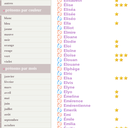
Élisabeth
autres
Élise
Eliséa
prénoms par couleur
Elisée
blanc
Eliséo
Ella
bleu
Elliot
jaune
Elmire
mauve
Eloane
noir
Élodie
orange
Eloi
Eloïne
rouge
Éloïse
vert
Élouan
violet
Elouane
prénoms par mois
Elphège
Elric
janvier
Elsa
février
Elvis
Elyne
mars
Elyo
avril
Émeline
mai
Emérence
juin
Emérentienne
juillet
Emerik
Emi
août
Émile
septembre
Emilia
octobre