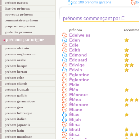
top 100 prénoms garcons
to
prénom garcon
liste des prénoms
nouveaux prénoms
prénoms commençant par E
commentaires prénom
proposer un prénom
prénom
recomm
guide des prénoms
Edelweiss
prénoms par origine
Eden
Edie
prénom africain
Edith
prénom anglo-saxon
Edmond
Edouard
prénom arabe
Edwige
prénom basque
Edwin
prénom breton
Eglantine
prénom celte
Églantine
prénom chinois
Elaïa
Éléa
prénom francais
Eléanore
prénom gallois
Éléna
prénom germanique
Éléonore
prénom grec
Eliane
prénom hebraique
Élias
prénom italien
Elijah
Élina
prénom japonais
Eliott
prénom latin
Élisa
prénom musulman