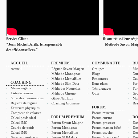
Service Client
ils ont réussi leur rég
"Jean-Michel Berille, le responsable
- Méthode Savoir Maig
des télé-conseillers."
ACCUEIL
PREMIUM
COMMUNAUTÉ
RU
Accueil
Régime Savoir Maigrir
Groupes
Min
Méthode Montignac
Blogs
Nut
Méthode MentalSlim
Rencontres
Cui
COACHING
Méthode Slim Data
Bons plans
Psy
Menus régime
Méthodes Naturelles
Témoignages
For
Liste de courses
Méthode Chrono-
Quiz
Gro
Suivi des mensurations
Géno-Nutrition
Ma
Réglette de régime
Coaching Grossesse
Bea
FORUM
Exercices physiques
Compteur de calories
Forum minceur
FORUM PREMIUM
DO
Calcul poids idéal
Forum cuisine
Calcul IMC
Forum Savoir Maigrir
Forum grossesse
Dos
Courbe de poids
Forum Montignac
Forum maman bébé
Dos
Calcul IMG
Forum MentalSlim
Forum psycho
Dos
Grossesse mois par
Forum SLIM data
Forum forme santé
Dos