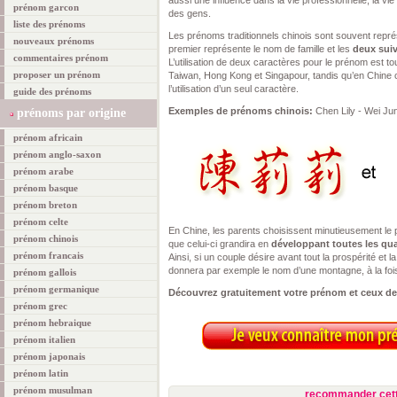
aussi une influence dans la vie professionnelle, la vie p
prénom garcon
des gens.
liste des prénoms
Les prénoms traditionnels chinois sont souvent repré
nouveaux prénoms
premier représente le nom de famille et les
deux suiv
commentaires prénom
L’utilisation de deux caractères pour le prénom est to
proposer un prénom
Taiwan, Hong Kong et Singapour, tandis qu’en Chine co
l’utilisation d’un seul caractère.
guide des prénoms
Exemples de prénoms chinois:
Chen Lily - Wei J
prénoms par origine
prénom africain
prénom anglo-saxon
prénom arabe
prénom basque
prénom breton
prénom celte
En Chine, les parents choisissent minutieusement le 
prénom chinois
que celui-ci grandira en
développant toutes les qua
prénom francais
Ainsi, si un couple désire avant tout la prospérité et la 
donnera par exemple le nom d’une montagne, à la foi
prénom gallois
prénom germanique
Découvrez gratuitement votre prénom et ceux de
prénom grec
prénom hebraique
prénom italien
prénom japonais
prénom latin
prénom musulman
recommander cett