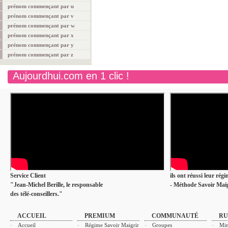
prénom commençant par u
prénom commençant par v
prénom commençant par w
prénom commençant par x
prénom commençant par y
prénom commençant par z
Aujourdhui.com en 1 clic !
Service Client
ils ont réussi leur rég
"Jean-Michel Berille, le responsable
- Méthode Savoir Maig
des télé-conseillers."
ACCUEIL
PREMIUM
COMMUNAUTÉ
RU
Accueil
Régime Savoir Maigrir
Groupes
Min