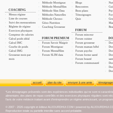
Méthode Montignac
Blogs
Nut
Méthode MentalSlim
Rencontres
Cui
COACHING
Méthode Slim Data
Bons plans
Psy
Menus régime
Méthodes Naturelles
Témoignages
For
Liste de courses
Méthode Chrono-
Quiz
Gro
Suivi des mensurations
Géno-Nutrition
Ma
Réglette de régime
Coaching Grossesse
Bea
FORUM
Exercices physiques
Compteur de calories
Forum minceur
FORUM PREMIUM
DO
Calcul poids idéal
Forum cuisine
Calcul IMC
Forum Savoir Maigrir
Forum grossesse
Dos
Courbe de poids
Forum Montignac
Forum maman bébé
Dos
Calcul IMG
Forum MentalSlim
Forum psycho
Dos
Grossesse mois par
Forum SLIM data
Forum forme santé
Dos
mois
Forum beauté
san
Forum communauté
Dos
Dos
Dos
accueil
plan du site
envoyer à une amie
témoignage
*Les témoignages présentés sont des expériences individuelles qui ne sont ni caractéri
alimentaire, des plans de repas contrôlés et des exercices physiques réguliers sont n
l'avis de votre médecin traitant avant d'entreprendre un régime amincissant, un programm
© 2007 - 2026 copyright et éditeur AUJOURDHUI.COM / powered by AUJOURDHUI.
Reproduction totale ou partielle interdite sans accord préalable.