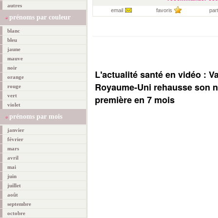
autres
email
favoris
par
prénoms par couleur
blanc
bleu
jaune
mauve
noir
L'actualité santé en vidéo : V
orange
Royaume-Uni rehausse son ni
rouge
vert
première en 7 mois
violet
prénoms par mois
janvier
février
mars
avril
mai
juin
juillet
août
septembre
octobre