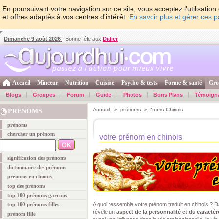
En poursuivant votre navigation sur ce site, vous acceptez l'utilisati
et offres adaptés à vos centres d'intérêt.
En savoir plus et gérer ces 
Dimanche 9 août 2026
- Bonne fête aux
Didier
Accueil
Minceur
Nutrition
Cuisine
Psycho & tests
Forme & santé
Gro
Blogs
Groupes
Forum
Guide
Photos
Bons Plans
Témoign
Accueil
>
prénoms
> Noms Chinois
PRENOMS
prénoms
chercher un prénom
votre prénom en chinois
signification des prénoms
dictionnaire des prénoms
prénoms en chinois
top des prénoms
top 100 prénoms garcons
top 100 prénoms filles
A quoi ressemble votre prénom traduit en chinois ? Da
révèle un
aspect de la personnalité et du caractèr
prénom fille