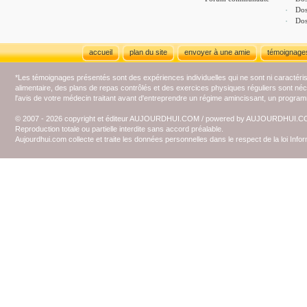
Dos
Dos
accueil
plan du site
envoyer à une amie
témoignage
*Les témoignages présentés sont des expériences individuelles qui ne sont ni caractéri
alimentaire, des plans de repas contrôlés et des exercices physiques réguliers sont n
l'avis de votre médecin traitant avant d'entreprendre un régime amincissant, un programm
© 2007 - 2026 copyright et éditeur AUJOURDHUI.COM / powered by AUJOURDHUI.
Reproduction totale ou partielle interdite sans accord préalable.
Aujourdhui.com collecte et traite les données personnelles dans le respect de la loi Inf