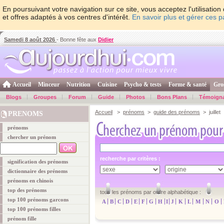
En poursuivant votre navigation sur ce site, vous acceptez l'utilisati
et offres adaptés à vos centres d'intérêt.
En savoir plus et gérer ces 
Samedi 8 août 2026
- Bonne fête aux
Didier
Accueil
Minceur
Nutrition
Cuisine
Psycho & tests
Forme & santé
Gro
Blogs
Groupes
Forum
Guide
Photos
Bons Plans
Témoign
Accueil
>
prénoms
>
guide des prénoms
> juillet
PRENOMS
prénoms
chercher un prénom
recherche par critères :
signification des prénoms
dictionnaire des prénoms
prénoms en chinois
top des prénoms
tous les prénoms par ordre alphabétique :
top 100 prénoms garcons
A
B
C
D
E
F
G
H
I
J
K
L
M
N
O
top 100 prénoms filles
prénom fille