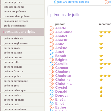
top 100 prénoms garcons
to
prénom garcon
liste des prénoms
nouveaux prénoms
prénoms de juillet
commentaires prénom
proposer un prénom
prénom
recomm
guide des prénoms
Aliette
prénoms par origine
Amandine
Anabel
prénom africain
Anaelle
prénom anglo-saxon
Anne
Arsène
prénom arabe
Aurel
prénom basque
Benoit
prénom breton
Brigitte
prénom celte
Camille
prénom chinois
Carmen
Charlène
prénom francais
Charlotte
prénom gallois
Christine
prénom germanique
Christinia
prénom grec
Crystel
prénom hebraique
Donald
prénom italien
Donovan
Eliséa
prénom japonais
Elliot
prénom latin
Esther
prénom musulman