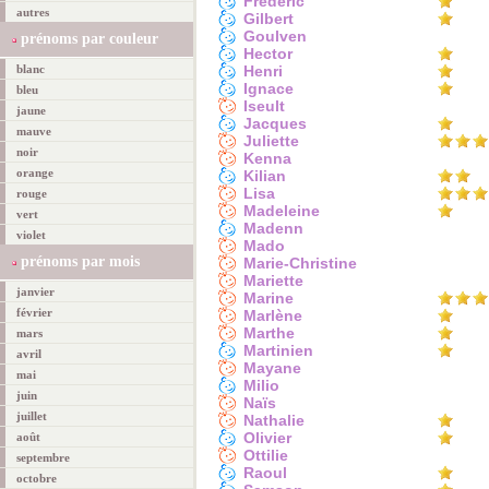
Frédéric
autres
Gilbert
Goulven
prénoms par couleur
Hector
blanc
Henri
Ignace
bleu
Iseult
jaune
Jacques
mauve
Juliette
noir
Kenna
orange
Kilian
Lisa
rouge
Madeleine
vert
Madenn
violet
Mado
prénoms par mois
Marie-Christine
Mariette
janvier
Marine
février
Marlène
Marthe
mars
Martinien
avril
Mayane
mai
Milio
juin
Naïs
juillet
Nathalie
Olivier
août
Ottilie
septembre
Raoul
octobre