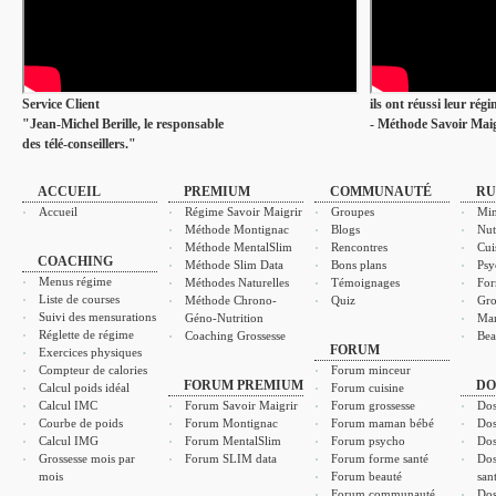
Service Client
ils ont réussi leur rég
"Jean-Michel Berille, le responsable
- Méthode Savoir Maig
des télé-conseillers."
ACCUEIL
PREMIUM
COMMUNAUTÉ
RU
Accueil
Régime Savoir Maigrir
Groupes
Min
Méthode Montignac
Blogs
Nut
Méthode MentalSlim
Rencontres
Cui
COACHING
Méthode Slim Data
Bons plans
Psy
Menus régime
Méthodes Naturelles
Témoignages
For
Liste de courses
Méthode Chrono-
Quiz
Gro
Suivi des mensurations
Géno-Nutrition
Ma
Réglette de régime
Coaching Grossesse
Bea
FORUM
Exercices physiques
Compteur de calories
Forum minceur
FORUM PREMIUM
DO
Calcul poids idéal
Forum cuisine
Calcul IMC
Forum Savoir Maigrir
Forum grossesse
Dos
Courbe de poids
Forum Montignac
Forum maman bébé
Dos
Calcul IMG
Forum MentalSlim
Forum psycho
Dos
Grossesse mois par
Forum SLIM data
Forum forme santé
Dos
mois
Forum beauté
san
Forum communauté
Dos