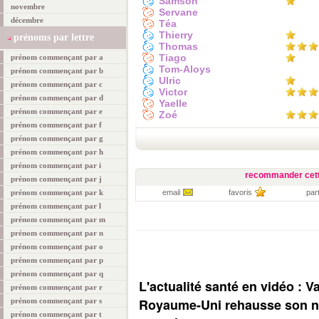
Samson
novembre
Servane
décembre
Téa
Thierry
prénoms par lettre
Thomas
Tiago
prénom commençant par a
Tom-Aloys
prénom commençant par b
Ulric
prénom commençant par c
Victor
prénom commençant par d
Yaelle
prénom commençant par e
Zoé
prénom commençant par f
prénom commençant par g
prénom commençant par h
prénom commençant par i
recommander cett
prénom commençant par j
prénom commençant par k
email
favoris
par
prénom commençant par l
prénom commençant par m
prénom commençant par n
prénom commençant par o
prénom commençant par p
prénom commençant par q
L'actualité santé en vidéo : V
prénom commençant par r
Royaume-Uni rehausse son ni
prénom commençant par s
prénom commençant par t