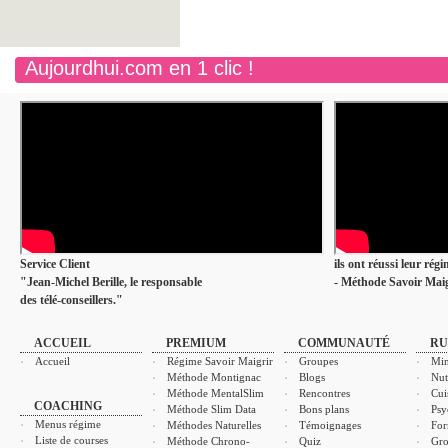
Aujourdhui.com en 1 clic !
Service Client
ils ont réussi leur rég
"Jean-Michel Berille, le responsable
- Méthode Savoir Maig
des télé-conseillers."
ACCUEIL
PREMIUM
COMMUNAUTÉ
RU
Accueil
Régime Savoir Maigrir
Groupes
Min
Méthode Montignac
Blogs
Nut
Méthode MentalSlim
Rencontres
Cui
COACHING
Méthode Slim Data
Bons plans
Psy
Menus régime
Méthodes Naturelles
Témoignages
For
Liste de courses
Méthode Chrono-
Quiz
Gro