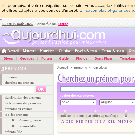
En poursuivant votre navigation sur ce site, vous acceptez l'utilisati
et offres adaptés à vos centres d'intérêt.
En savoir plus et gérer ces 
Lundi 10 août 2026
- Bonne fête aux
Didier
Accueil
Minceur
Nutrition
Cuisine
Psycho & tests
Forme & santé
Gro
Blogs
Groupes
Forum
Guide
Photos
Bons Plans
Témoign
Accueil
>
prénoms
> tom-aloys
PRENOMS
prénoms
chercher un prénom
recherche par critères :
signification des prénoms
dictionnaire des prénoms
prénoms en chinois
top des prénoms
tous les prénoms par ordre alphabétique :
top 100 prénoms garcons
A
B
C
D
E
F
G
H
I
J
K
L
M
N
O
top 100 prénoms filles
prénom fille