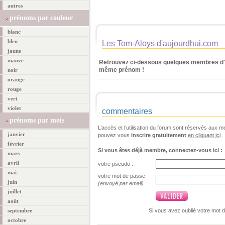
autres
prénoms par couleur
blanc
bleu
Les Tom-Aloys d'aujourdhui.com
jaune
mauve
Retrouvez ci-dessous quelques membres d'a
même prénom !
noir
orange
rouge
vert
violet
commentaires
prénoms par mois
L’accès et l’utilisation du forum sont réservés aux
janvier
pouvez vous
inscrire gratuitement
en cliquant ici
.
février
Si vous êtes déjà membre, connectez-vous ici :
mars
avril
votre pseudo :
mai
votre mot de passe
juin
(envoyé par email)
juillet
août
septembre
Si vous avez oublié votre mot 
octobre