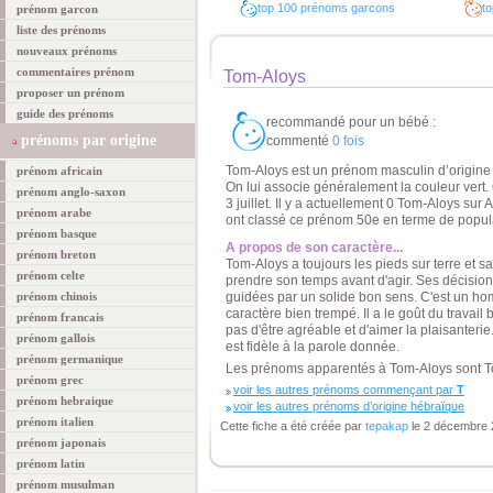
top 100 prénoms garcons
to
prénom garcon
liste des prénoms
nouveaux prénoms
commentaires prénom
Tom-Aloys
proposer un prénom
guide des prénoms
recommandé pour un bébé :
prénoms par origine
commenté
0 fois
Tom-Aloys est un prénom masculin d’origine 
prénom africain
On lui associe généralement la couleur vert. 
prénom anglo-saxon
3 juillet. Il y a actuellement 0 Tom-Aloys sur 
prénom arabe
ont classé ce prénom 50e en terme de popula
prénom basque
A propos de son caractère...
prénom breton
Tom-Aloys a toujours les pieds sur terre et sa
prénom celte
prendre son temps avant d'agir. Ses décision
prénom chinois
guidées par un solide bon sens. C'est un ho
caractère bien trempé. Il a le goût du travail
prénom francais
pas d'être agréable et d'aimer la plaisanteri
prénom gallois
est fidèle à la parole donnée.
prénom germanique
Les prénoms apparentés à Tom-Aloys sont 
prénom grec
voir les autres prénoms commençant par
T
prénom hebraique
voir les autres prénoms d’origine hébraïque
prénom italien
Cette fiche a été créée par
tepakap
le 2 décembre 
prénom japonais
prénom latin
prénom musulman