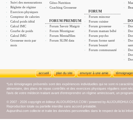
Suivi des mensurations
Géno-Nutrition
Ma
Réglette de régime
Coaching Grossesse
Bea
FORUM
Exercices physiques
Compteur de calories
Forum minceur
FORUM PREMIUM
DO
Calcul poids idéal
Forum cuisine
Calcul IMC
Forum Savoir Maigrir
Forum grossesse
Dos
Courbe de poids
Forum Montignac
Forum maman bébé
Dos
Calcul IMG
Forum MentalSlim
Forum psycho
Dos
Grossesse mois par
Forum SLIM data
Forum forme santé
Dos
mois
Forum beauté
san
Forum communauté
Dos
Dos
Dos
accueil
plan du site
envoyer à une amie
témoignage
*Les témoignages présentés sont des expériences individuelles qui ne sont ni caractéri
alimentaire, des plans de repas contrôlés et des exercices physiques réguliers sont n
l'avis de votre médecin traitant avant d'entreprendre un régime amincissant, un programm
© 2007 - 2026 copyright et éditeur AUJOURDHUI.COM / powered by AUJOURDHUI.
Reproduction totale ou partielle interdite sans accord préalable.
Aujourdhui.com collecte et traite les données personnelles dans le respect de la loi Inf