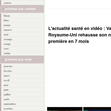
autres
prénoms par couleur
blanc
bleu
jaune
L'actualité santé en vidéo : V
mauve
Royaume-Uni rehausse son ni
noir
orange
première en 7 mois
rouge
vert
violet
prénoms par mois
janvier
février
mars
avril
mai
juin
juillet
août
septembre
octobre