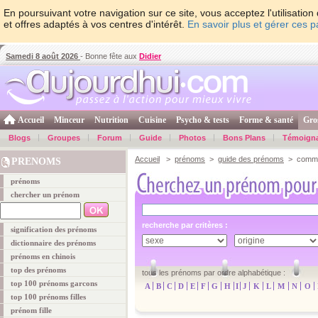
En poursuivant votre navigation sur ce site, vous acceptez l'utilisati
et offres adaptés à vos centres d'intérêt.
En savoir plus et gérer ces 
Samedi 8 août 2026
- Bonne fête aux
Didier
Accueil
Minceur
Nutrition
Cuisine
Psycho & tests
Forme & santé
Gro
Blogs
Groupes
Forum
Guide
Photos
Bons Plans
Témoign
Accueil
>
prénoms
>
guide des prénoms
> comme
PRENOMS
prénoms
chercher un prénom
recherche par critères :
signification des prénoms
dictionnaire des prénoms
prénoms en chinois
top des prénoms
tous les prénoms par ordre alphabétique :
top 100 prénoms garcons
A
B
C
D
E
F
G
H
I
J
K
L
M
N
O
top 100 prénoms filles
prénom fille