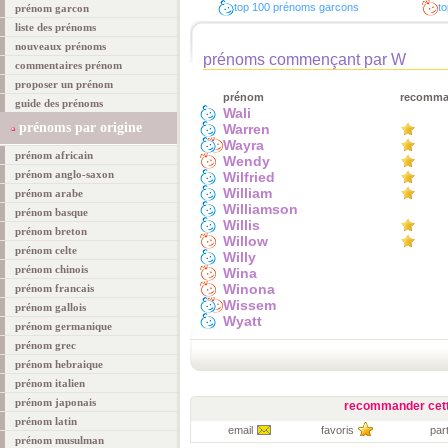
top 100 prénoms garcons
to
prénom garcon
liste des prénoms
nouveaux prénoms
prénoms commençant par W
commentaires prénom
proposer un prénom
prénom
recomm
guide des prénoms
Wali
prénoms par origine
Warren
Wayra
prénom africain
Wendy
prénom anglo-saxon
Wilfried
William
prénom arabe
Williamson
prénom basque
Willis
prénom breton
Willow
prénom celte
Willy
prénom chinois
Wina
Winona
prénom francais
Wissem
prénom gallois
Wyatt
prénom germanique
prénom grec
prénom hebraique
prénom italien
prénom japonais
recommander cett
prénom latin
email
favoris
par
prénom musulman