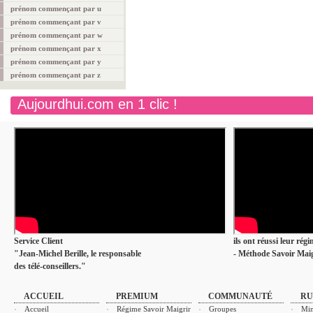
prénom commençant par u
prénom commençant par v
prénom commençant par w
prénom commençant par x
prénom commençant par y
prénom commençant par z
Aujourdhui.com en 1 clic !
Service Client
ils ont réussi leur rég
"Jean-Michel Berille, le responsable
- Méthode Savoir Maig
des télé-conseillers."
ACCUEIL
PREMIUM
COMMUNAUTÉ
RU
Accueil
Régime Savoir Maigrir
Groupes
Min