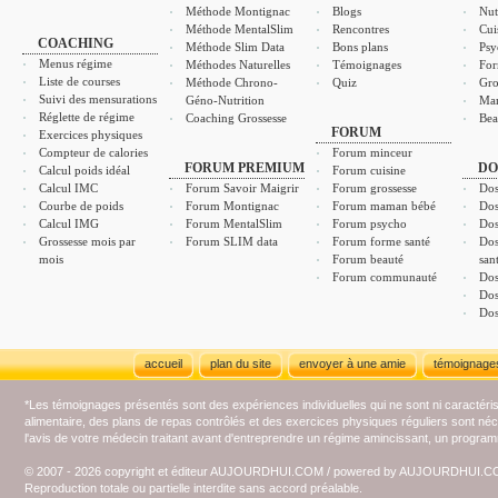
Méthode Montignac
Blogs
Nut
Méthode MentalSlim
Rencontres
Cui
COACHING
Méthode Slim Data
Bons plans
Psy
Menus régime
Méthodes Naturelles
Témoignages
For
Liste de courses
Méthode Chrono-
Quiz
Gro
Suivi des mensurations
Géno-Nutrition
Ma
Réglette de régime
Coaching Grossesse
Bea
FORUM
Exercices physiques
Compteur de calories
Forum minceur
FORUM PREMIUM
DO
Calcul poids idéal
Forum cuisine
Calcul IMC
Forum Savoir Maigrir
Forum grossesse
Dos
Courbe de poids
Forum Montignac
Forum maman bébé
Dos
Calcul IMG
Forum MentalSlim
Forum psycho
Dos
Grossesse mois par
Forum SLIM data
Forum forme santé
Dos
mois
Forum beauté
san
Forum communauté
Dos
Dos
Dos
accueil
plan du site
envoyer à une amie
témoignage
*Les témoignages présentés sont des expériences individuelles qui ne sont ni caractéri
alimentaire, des plans de repas contrôlés et des exercices physiques réguliers sont n
l'avis de votre médecin traitant avant d'entreprendre un régime amincissant, un programm
© 2007 - 2026 copyright et éditeur AUJOURDHUI.COM / powered by AUJOURDHUI.
Reproduction totale ou partielle interdite sans accord préalable.