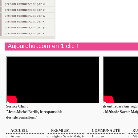
prénom commençant par u
prénom commençant par v
prénom commençant par w
prénom commençant par x
prénom commençant par y
prénom commençant par z
Aujourdhui.com en 1 clic !
Service Client
ils ont réussi leur rég
"Jean-Michel Berille, le responsable
- Méthode Savoir Maig
des télé-conseillers."
ACCUEIL
PREMIUM
COMMUNAUTÉ
RU
Accueil
Régime Savoir Maigrir
Groupes
Min