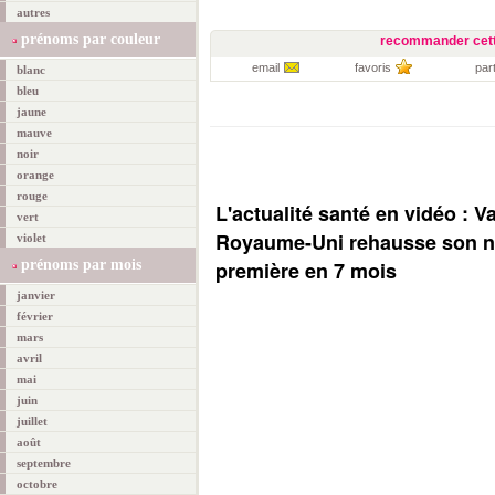
autres
prénoms par couleur
recommander cett
email
favoris
par
blanc
bleu
jaune
mauve
noir
orange
rouge
L'actualité santé en vidéo : V
vert
Royaume-Uni rehausse son ni
violet
prénoms par mois
première en 7 mois
janvier
février
mars
avril
mai
juin
juillet
août
septembre
octobre