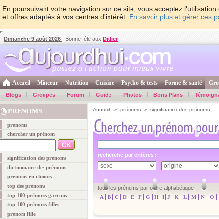
En poursuivant votre navigation sur ce site, vous acceptez l'utilisati
et offres adaptés à vos centres d'intérêt.
En savoir plus et gérer ces 
Dimanche 9 août 2026
- Bonne fête aux
Didier
Accueil
Minceur
Nutrition
Cuisine
Psycho & tests
Forme & santé
Gro
Blogs
Groupes
Forum
Guide
Photos
Bons Plans
Témoign
Accueil
>
prénoms
> signification des prénoms
PRENOMS
prénoms
chercher un prénom
recherche par critères :
signification des prénoms
dictionnaire des prénoms
prénoms en chinois
top des prénoms
tous les prénoms par ordre alphabétique :
top 100 prénoms garcons
A
B
C
D
E
F
G
H
I
J
K
L
M
N
O
top 100 prénoms filles
prénom fille