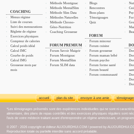
Méthode Montignac
Blogs
Nut
Méthode MentalSlim
Rencontres
Cui
COACHING
Méthode Slim Data
Bons plans
Psy
Menus régime
Méthodes Naturelles
Témoignages
For
Liste de courses
Méthode Chrono-
Quiz
Gro
Suivi des mensurations
Géno-Nutrition
Ma
Réglette de régime
Coaching Grossesse
Bea
FORUM
Exercices physiques
Compteur de calories
Forum minceur
FORUM PREMIUM
DO
Calcul poids idéal
Forum cuisine
Calcul IMC
Forum Savoir Maigrir
Forum grossesse
Dos
Courbe de poids
Forum Montignac
Forum maman bébé
Dos
Calcul IMG
Forum MentalSlim
Forum psycho
Dos
Grossesse mois par
Forum SLIM data
Forum forme santé
Dos
mois
Forum beauté
san
Forum communauté
Dos
Dos
Dos
accueil
plan du site
envoyer à une amie
témoignage
*Les témoignages présentés sont des expériences individuelles qui ne sont ni caractéri
alimentaire, des plans de repas contrôlés et des exercices physiques réguliers sont n
l'avis de votre médecin traitant avant d'entreprendre un régime amincissant, un programm
© 2007 - 2026 copyright et éditeur AUJOURDHUI.COM / powered by AUJOURDHUI.
Reproduction totale ou partielle interdite sans accord préalable.