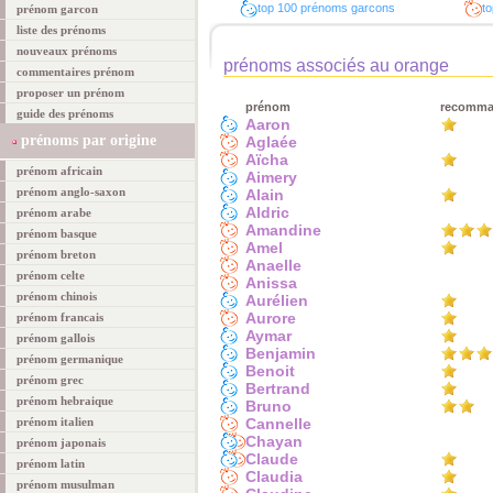
top 100 prénoms garcons
to
prénom garcon
liste des prénoms
nouveaux prénoms
prénoms associés au orange
commentaires prénom
proposer un prénom
prénom
recomm
guide des prénoms
Aaron
prénoms par origine
Aglaée
Aïcha
prénom africain
Aimery
prénom anglo-saxon
Alain
Aldric
prénom arabe
Amandine
prénom basque
Amel
prénom breton
Anaelle
prénom celte
Anissa
prénom chinois
Aurélien
Aurore
prénom francais
Aymar
prénom gallois
Benjamin
prénom germanique
Benoit
prénom grec
Bertrand
prénom hebraique
Bruno
prénom italien
Cannelle
Chayan
prénom japonais
Claude
prénom latin
Claudia
prénom musulman