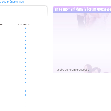
p 100 prénoms filles
andé
commenté
3
0
0
0
0
1
0
0
0
0
0
accès au forum grossesse
0
0
0
0
0
1
1
0
0
0