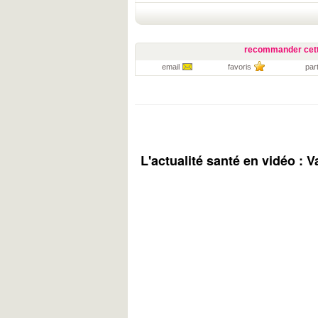
recommander cett
email
favoris
par
L'actualité santé en vidéo :