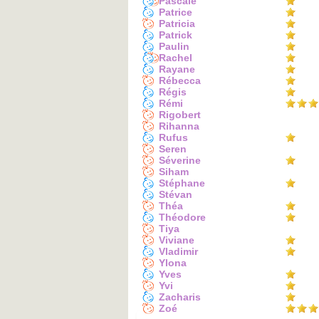
Pascale
Patrice
Patricia
Patrick
Paulin
Rachel
Rayane
Rébecca
Régis
Rémi
Rigobert
Rihanna
Rufus
Seren
Séverine
Siham
Stéphane
Stévan
Théa
Théodore
Tiya
Viviane
Vladimir
Ylona
Yves
Yvi
Zacharis
Zoé