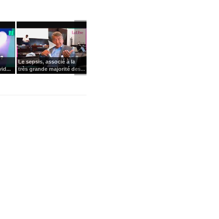
Le sepsis, associé à la
id...
très grande majorité des...