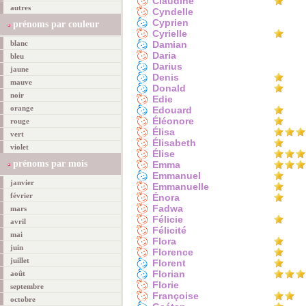
Claudine
autres
Cyndelle
Cyprien
prénoms par couleur
Cyrielle
blanc
Damian
Daria
bleu
Darius
jaune
Denis
mauve
Donald
noir
Edie
orange
Edouard
Éléonore
rouge
Élisa
vert
Élisabeth
violet
Élise
prénoms par mois
Emma
Emmanuel
janvier
Emmanuelle
février
Énora
Fadwa
mars
Félicie
avril
Félicité
mai
Flora
juin
Florence
juillet
Florent
Florian
août
Florie
septembre
Françoise
octobre