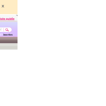
isite guidée
457
inscrites