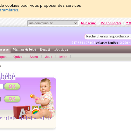
on de cookies pour vous proposer des services
paramètres.
M'inscrire
|
Me connecter
|
? V
747 324 108 307
calories brûlées
| 2 709 
ssesse
Maman & bébé
Beauté
Boutique
ages
Quizz
Astro
Jeux
Infos
e
P
Q
R
S
T
U
V
W
X
Y
Z