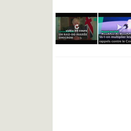
vidéo en cours
Va-t-on multiplier les
rappels contre le Cov