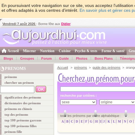
En poursuivant votre navigation sur ce site, vous acceptez l'utilisati
et offres adaptés à vos centres d'intérêt.
En savoir plus et gérer ces 
Vendredi 7 août 2026
- Bonne fête aux
Didier
Accueil
Minceur
Nutrition
Cuisine
Psycho & tests
Forme & santé
Gro
Blogs
Groupes
Forum
Guide
Photos
Bons Plans
Témoign
Accueil
>
prénoms
>
guide des prénoms
> orang
PRENOMS
prénoms
chercher un prénom
recherche par critères :
signification des prénoms
dictionnaire des prénoms
prénoms en chinois
top des prénoms
tous les prénoms par ordre alphabétique :
top 100 prénoms garcons
A
B
C
D
E
F
G
H
I
J
K
L
M
N
O
top 100 prénoms filles
prénom fille