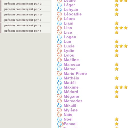
Léane
prénom commençant par u
Léger
prénom commençant par v
Lehyan
Léocadie
prénom commençant par w
Léora
prénom commençant par x
Liam
prénom commençant par y
Lisa
prénom commençant par z
Lise
Logan
Luc
Lucie
Lydie
Lylou
Maëline
Marceau
Marcel
Marie-Pierre
Mathéis
Mattéi
Maxime
Médard
Mégane
Mercedes
Mikaël
Mylène
Naïs
Noël
Pascal