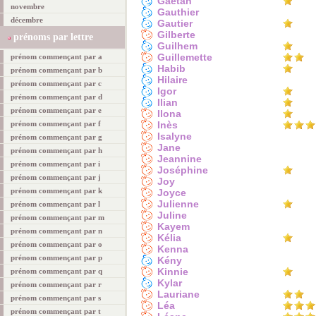
Gaétan
novembre
Gauthier
décembre
Gautier
Gilberte
prénoms par lettre
Guilhem
Guillemette
prénom commençant par a
Habib
prénom commençant par b
Hilaire
prénom commençant par c
Igor
prénom commençant par d
Ilian
prénom commençant par e
Ilona
prénom commençant par f
Inès
Isalyne
prénom commençant par g
Jane
prénom commençant par h
Jeannine
prénom commençant par i
Joséphine
prénom commençant par j
Joy
prénom commençant par k
Joyce
Julienne
prénom commençant par l
Juline
prénom commençant par m
Kayem
prénom commençant par n
Kélia
prénom commençant par o
Kenna
prénom commençant par p
Kény
Kinnie
prénom commençant par q
Kylar
prénom commençant par r
Lauriane
prénom commençant par s
Léa
prénom commençant par t