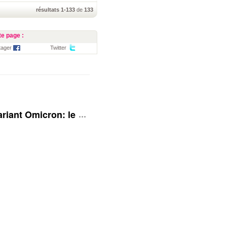
résultats 1-133
de
133
e page :
tager
Twitter
 Variant Omicron: le Royaume-Uni rehausse son niveau