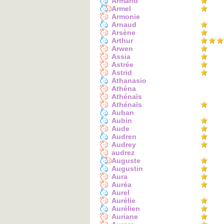
Armand
Armel
Armonie
Arnaud
Arsène
Arthur
Arwen
Assia
Astrée
Astrid
Athanasio
Athéna
Athénaïs
Athénaïs
Auban
Aubin
Aude
Audren
Audrey
audrez
Auguste
Augustin
Aura
Auréa
Aurel
Aurélie
Aurélien
Auriane