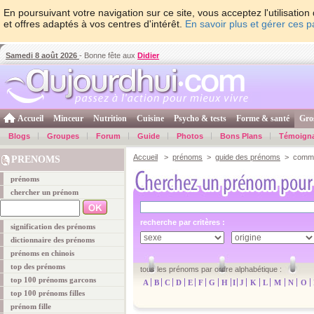
En poursuivant votre navigation sur ce site, vous acceptez l'utilisati
et offres adaptés à vos centres d'intérêt.
En savoir plus et gérer ces 
Samedi 8 août 2026
- Bonne fête aux
Didier
Accueil
Minceur
Nutrition
Cuisine
Psycho & tests
Forme & santé
Gro
Blogs
Groupes
Forum
Guide
Photos
Bons Plans
Témoign
Accueil
>
prénoms
>
guide des prénoms
> comme
PRENOMS
prénoms
chercher un prénom
recherche par critères :
signification des prénoms
dictionnaire des prénoms
prénoms en chinois
top des prénoms
tous les prénoms par ordre alphabétique :
top 100 prénoms garcons
A
B
C
D
E
F
G
H
I
J
K
L
M
N
O
top 100 prénoms filles
prénom fille