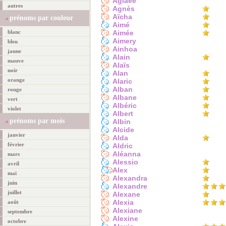
Aglaée
autres
Agnès
Aïcha
prénoms par couleur
Aimé
blanc
Aimée
Aimery
bleu
Ainhoa
jaune
Alain
mauve
Alaïs
noir
Alan
orange
Alaric
Alban
rouge
Albane
vert
Albéric
violet
Albert
prénoms par mois
Albin
Alcide
janvier
Alda
février
Aldric
Aléanna
mars
Alessio
avril
Alex
mai
Alexandra
juin
Alexandre
juillet
Alexane
Alexia
août
Alexiane
septembre
Alexine
octobre