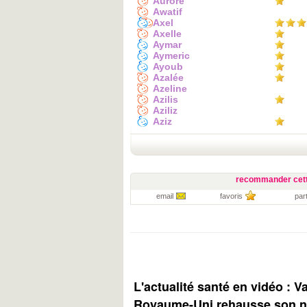
Aurore
Awatif
Axel
Axelle
Aymar
Aymeric
Ayoub
Azalée
Azeline
Azilis
Aziliz
Aziz
recommander cett
email
favoris
par
L'actualité santé en vidéo : V
Royaume-Uni rehausse son ni