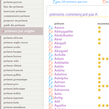
top 100 prénoms garcons
to
prénom garcon
liste des prénoms
nouveaux prénoms
prénoms commençant par A
commentaires prénom
proposer un prénom
prénom
recomm
guide des prénoms
Aaron
prénoms par origine
Abbygaëlle
Abdelkader
prénom africain
Abel
prénom anglo-saxon
Abigaïl
Abir
prénom arabe
Abygael
prénom basque
Achille
prénom breton
Adam
prénom celte
Adélaïde
prénom chinois
Adèle
Adélie
prénom francais
Adeline
prénom gallois
Adelphe
prénom germanique
Adrian
prénom grec
Adrien
prénom hebraique
Adrienne
prénom italien
Aela
Aelig
prénom japonais
Afif
prénom latin
Agathe
prénom musulman