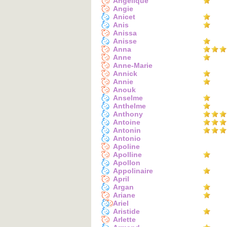
Angélique
Angie
Anicet
Anis
Anissa
Anisse
Anna
Anne
Anne-Marie
Annick
Annie
Anouk
Anselme
Anthelme
Anthony
Antoine
Antonin
Antonio
Apoline
Apolline
Apollon
Appolinaire
April
Argan
Ariane
Ariel
Aristide
Arlette