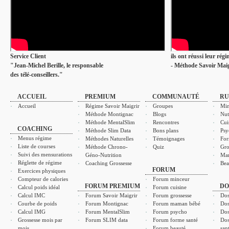
Service Client
ils ont réussi leur rég
"Jean-Michel Berille, le responsable
- Méthode Savoir Maig
des télé-conseillers."
ACCUEIL
PREMIUM
COMMUNAUTÉ
RU
Accueil
Régime Savoir Maigrir
Groupes
Min
Méthode Montignac
Blogs
Nut
Méthode MentalSlim
Rencontres
Cui
COACHING
Méthode Slim Data
Bons plans
Psy
Menus régime
Méthodes Naturelles
Témoignages
For
Liste de courses
Méthode Chrono-
Quiz
Gro
Suivi des mensurations
Géno-Nutrition
Ma
Réglette de régime
Coaching Grossesse
Bea
FORUM
Exercices physiques
Compteur de calories
Forum minceur
FORUM PREMIUM
DO
Calcul poids idéal
Forum cuisine
Calcul IMC
Forum Savoir Maigrir
Forum grossesse
Dos
Courbe de poids
Forum Montignac
Forum maman bébé
Dos
Calcul IMG
Forum MentalSlim
Forum psycho
Dos
Grossesse mois par
Forum SLIM data
Forum forme santé
Dos
mois
Forum beauté
san