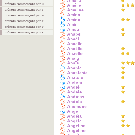
Amélia
prénom commençant par u
Amélie
prénom commençant par v
Ameline
Amina
prénom commençant par w
Amine
prénom commençant par x
Amir
prénom commençant par y
Amour
prénom commençant par z
Anabel
Anaël
Anaelle
Anaëlle
Anaëlle
Anaig
Anaïs
Ananie
Anastasia
Anatole
Andoni
André
Andréa
Andreas
Andrée
Anémone
Ange
Angéla
Angèle
Angelina
Angéline