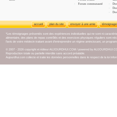
Forum communauté
Dos
Dos
Dos
accueil
plan du site
envoyer à une amie
témoignage
*Les témoignages présentés sont des expériences individuelles qui ne sont ni caractéri
alimentaire, des plans de repas contrôlés et des exercices physiques réguliers sont n
l'avis de votre médecin traitant avant d'entreprendre un régime amincissant, un programm
© 2007 - 2026 copyright et éditeur AUJOURDHUI.COM / powered by AUJOURDHUI.
Reproduction totale ou partielle interdite sans accord préalable.
Aujourdhui.com collecte et traite les données personnelles dans le respect de la loi Inf