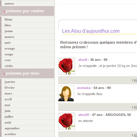
autres
prénoms par couleur
blanc
bleu
Les Alou d'aujourdhui.com
jaune
mauve
Retrouvez ci-dessous quelques membres d'a
noir
même prénom !
orange
rouge
alou8
- 36 ans - 99
vert
violet
Je m’appelle...et je perdre 10 kg en 3mo
prénoms par mois
vo
janvier
février
assbaba
- 54 ans - 99
mars
Je m’appelle Alou
avril
mai
vo
juin
alou50
- 47 ans - ARGOUGES, 50
juillet
en attente
août
septembre
octobre
vo