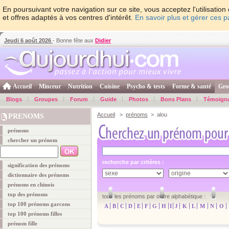
En poursuivant votre navigation sur ce site, vous acceptez l'utilisati
et offres adaptés à vos centres d'intérêt.
En savoir plus et gérer ces 
Jeudi 6 août 2026
- Bonne fête aux
Didier
Accueil
Minceur
Nutrition
Cuisine
Psycho & tests
Forme & santé
Gro
Blogs
Groupes
Forum
Guide
Photos
Bons Plans
Témoign
Accueil
>
prénoms
> alou
PRENOMS
prénoms
chercher un prénom
recherche par critères :
signification des prénoms
dictionnaire des prénoms
prénoms en chinois
top des prénoms
tous les prénoms par ordre alphabétique :
top 100 prénoms garcons
A
B
C
D
E
F
G
H
I
J
K
L
M
N
O
top 100 prénoms filles
prénom fille