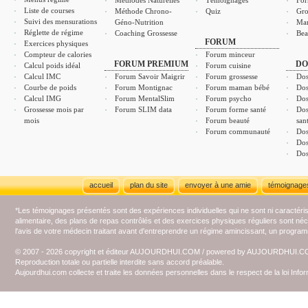
Méthodes Naturelles
Témoignages
For
Liste de courses
Méthode Chrono-
Quiz
Gro
Suivi des mensurations
Géno-Nutrition
Ma
Réglette de régime
Coaching Grossesse
Bea
FORUM
Exercices physiques
Compteur de calories
Forum minceur
FORUM PREMIUM
DO
Calcul poids idéal
Forum cuisine
Calcul IMC
Forum Savoir Maigrir
Forum grossesse
Dos
Courbe de poids
Forum Montignac
Forum maman bébé
Dos
Calcul IMG
Forum MentalSlim
Forum psycho
Dos
Grossesse mois par
Forum SLIM data
Forum forme santé
Dos
mois
Forum beauté
san
Forum communauté
Dos
Dos
Dos
accueil
plan du site
envoyer à une amie
témoignage
*Les témoignages présentés sont des expériences individuelles qui ne sont ni caractéri
alimentaire, des plans de repas contrôlés et des exercices physiques réguliers sont n
l'avis de votre médecin traitant avant d'entreprendre un régime amincissant, un programm
© 2007 - 2026 copyright et éditeur AUJOURDHUI.COM / powered by AUJOURDHUI.
Reproduction totale ou partielle interdite sans accord préalable.
Aujourdhui.com collecte et traite les données personnelles dans le respect de la loi Inf