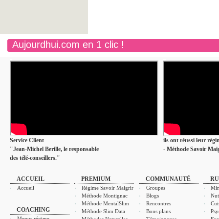
Aujourdhui.com en 1 clic !
Service Client
ils ont réussi leur rég
"Jean-Michel Berille, le responsable
- Méthode Savoir Maig
des télé-conseillers."
ACCUEIL
PREMIUM
COMMUNAUTÉ
RU
Accueil
Régime Savoir Maigrir
Groupes
Min
Méthode Montignac
Blogs
Nut
Méthode MentalSlim
Rencontres
Cui
COACHING
Méthode Slim Data
Bons plans
Psy
Menus régime