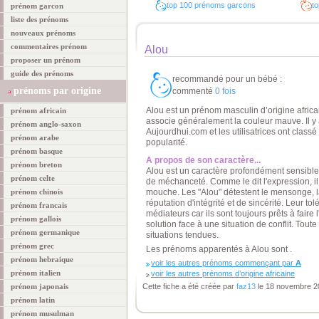
top 100 prénoms garcons
to
prénom garcon
liste des prénoms
nouveaux prénoms
commentaires prénom
Alou
proposer un prénom
guide des prénoms
recommandé pour un bébé :
prénoms par origine
commenté
0 fois
Alou est un prénom masculin d’origine africai
prénom africain
associe généralement la couleur mauve. Il y 
prénom anglo-saxon
Aujourdhui.com et les utilisatrices ont clas
prénom arabe
popularité.
prénom basque
A propos de son caractère...
prénom breton
Alou est un caractère profondément sensible 
prénom celte
de méchanceté. Comme le dit l'expression, il
prénom chinois
mouche. Les "Alou" détestent le mensonge, la
réputation d'intégrité et de sincérité. Leur to
prénom francais
médiateurs car ils sont toujours prêts à faire
prénom gallois
solution face à une situation de conflit. Toute 
prénom germanique
situations tendues.
prénom grec
Les prénoms apparentés à Alou sont .
prénom hebraique
voir les autres prénoms commençant par
A
prénom italien
voir les autres prénoms d’origine africaine
prénom japonais
Cette fiche a été créée par
faz13
le 18 novembre 2
prénom latin
prénom musulman