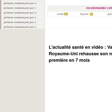
prénom commençant par u
prénom commençant par v
recommander cett
prénom commençant par w
email
favoris
par
prénom commençant par x
prénom commençant par y
prénom commençant par z
L'actualité santé en vidéo : V
Royaume-Uni rehausse son ni
première en 7 mois