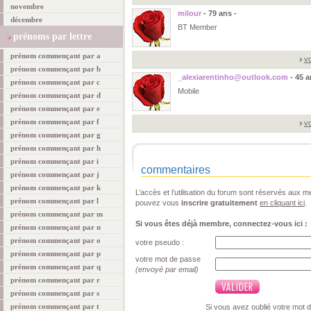
novembre
milour
- 79 ans -
décembre
BT Member
prénoms par lettre
prénom commençant par a
vo
prénom commençant par b
_alexiarentinho@outlook.com
- 45 a
prénom commençant par c
Mobile
prénom commençant par d
prénom commençant par e
prénom commençant par f
vo
prénom commençant par g
prénom commençant par h
prénom commençant par i
commentaires
prénom commençant par j
prénom commençant par k
L’accès et l’utilisation du forum sont réservés aux
prénom commençant par l
pouvez vous
inscrire gratuitement
en cliquant ici
.
prénom commençant par m
Si vous êtes déjà membre, connectez-vous ici :
prénom commençant par n
prénom commençant par o
votre pseudo :
prénom commençant par p
votre mot de passe
prénom commençant par q
(envoyé par email)
prénom commençant par r
prénom commençant par s
prénom commençant par t
Si vous avez oublié votre mot 