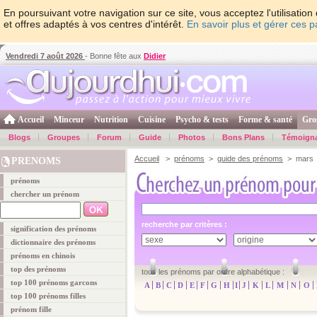
En poursuivant votre navigation sur ce site, vous acceptez l'utilisati
et offres adaptés à vos centres d'intérêt.
En savoir plus et gérer ces 
Vendredi 7 août 2026
- Bonne fête aux
Didier
Accueil
Minceur
Nutrition
Cuisine
Psycho & tests
Forme & santé
Gro
Blogs
Groupes
Forum
Guide
Photos
Bons Plans
Témoign
Accueil
>
prénoms
>
guide des prénoms
> mars
PRENOMS
prénoms
chercher un prénom
recherche par critères :
signification des prénoms
dictionnaire des prénoms
prénoms en chinois
top des prénoms
tous les prénoms par ordre alphabétique :
top 100 prénoms garcons
A
B
C
D
E
F
G
H
I
J
K
L
M
N
O
top 100 prénoms filles
prénom fille