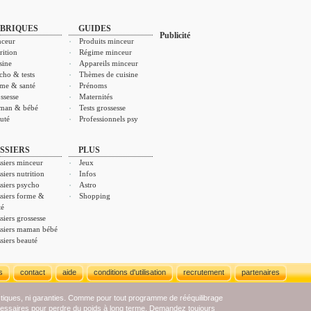
BRIQUES
GUIDES
Publicité
ceur
Produits minceur
rition
Régime minceur
sine
Appareils minceur
cho & tests
Thèmes de cuisine
me & santé
Prénoms
ssesse
Maternités
man & bébé
Tests grossesse
uté
Professionnels psy
SSIERS
PLUS
siers minceur
Jeux
siers nutrition
Infos
siers psycho
Astro
siers forme &
Shopping
té
siers grossesse
siers maman bébé
siers beauté
s
contact
aide
conditions d'utilisation
recrutement
partenaires
stiques, ni garanties. Comme pour tout programme de rééquilibrage
écessaires pour perdre du poids à long terme. Demandez toujours