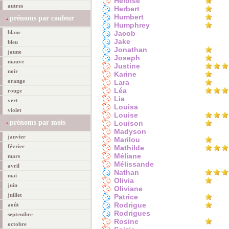
Héloïse
autres
Herbert
Humbert
prénoms par couleur
Humphrey
blanc
Jacob
Jake
bleu
Jonathan
jaune
Joseph
mauve
Justine
noir
Karine
orange
Lara
Léa
rouge
Lia
vert
Louisa
violet
Louise
prénoms par mois
Louison
Madyson
janvier
Marilou
février
Mathilde
Méliane
mars
Mélissande
avril
Nathan
mai
Olivia
juin
Oliviane
juillet
Patrice
Rodrigue
août
Rodrigues
septembre
Rosine
octobre