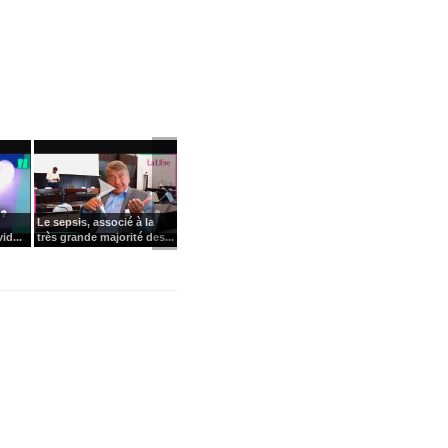
Le sepsis, associé à la
id...
très grande majorité des...