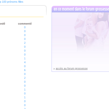
p 100 prénoms filles
andé
commenté
0
0
0
0
2
0
0
0
1
4
0
accès au forum grossesse
6
0
2
0
0
1
0
1
0
0