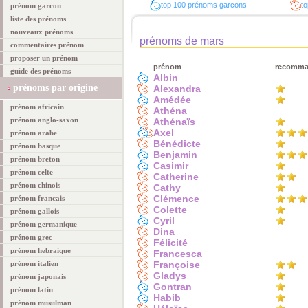
top 100 prénoms garcons
to
prénom garcon
liste des prénoms
nouveaux prénoms
prénoms de mars
commentaires prénom
proposer un prénom
prénom
recomm
guide des prénoms
Albin
prénoms par origine
Alexandra
Amédée
prénom africain
Athéna
prénom anglo-saxon
Athénaïs
Axel
prénom arabe
Bénédicte
prénom basque
Benjamin
prénom breton
Casimir
prénom celte
Catherine
prénom chinois
Cathy
Clémence
prénom francais
Colette
prénom gallois
Cyril
prénom germanique
Dina
prénom grec
Félicité
prénom hebraique
Francesca
prénom italien
Françoise
Gladys
prénom japonais
Gontran
prénom latin
Habib
prénom musulman