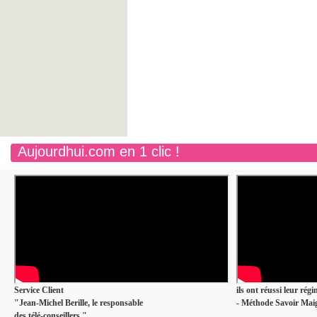
Aujourdhui.com en 1 clic !
Service Client
ils ont réussi leur rég
"Jean-Michel Berille, le responsable
- Méthode Savoir Maig
des télé-conseillers."