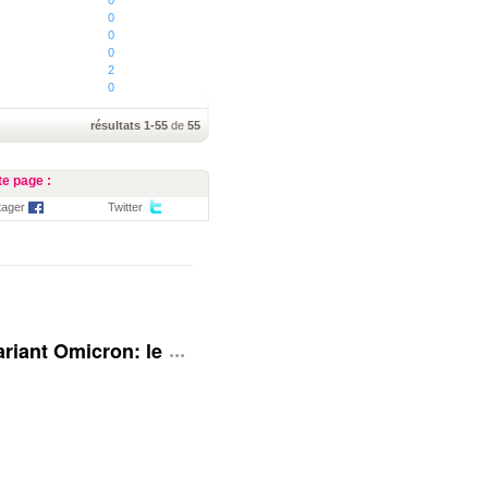
0
0
0
0
2
0
résultats 1-55
de
55
e page :
tager
Twitter
 Variant Omicron: le Royaume-Uni rehausse son niveau