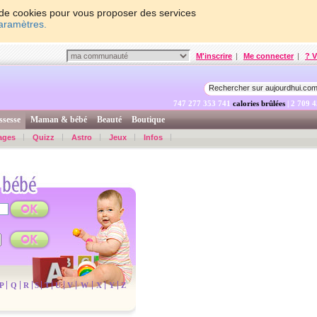
on de cookies pour vous proposer des services
paramètres.
M'inscrire
|
Me connecter
|
? V
747 277 354 390
calories brûlées
| 2 709 
ssesse
Maman & bébé
Beauté
Boutique
ages
Quizz
Astro
Jeux
Infos
P
Q
R
S
T
U
V
W
X
Y
Z