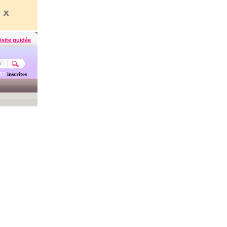
isite guidée
457
inscrites