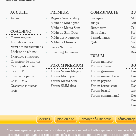
ACCUEIL
PREMIUM
COMMUNAUTÉ
RU
Accueil
Régime Savoir Maigrir
Groupes
Min
Méthode Montignac
Blogs
Nut
Méthode MentalSlim
Rencontres
Cui
COACHING
Méthode Slim Data
Bons plans
Psy
Menus régime
Méthodes Naturelles
Témoignages
For
Liste de courses
Méthode Chrono-
Quiz
Gro
Suivi des mensurations
Géno-Nutrition
Ma
Réglette de régime
Coaching Grossesse
Bea
FORUM
Exercices physiques
Compteur de calories
Forum minceur
FORUM PREMIUM
DO
Calcul poids idéal
Forum cuisine
Calcul IMC
Forum Savoir Maigrir
Forum grossesse
Dos
Courbe de poids
Forum Montignac
Forum maman bébé
Dos
Calcul IMG
Forum MentalSlim
Forum psycho
Dos
Grossesse mois par
Forum SLIM data
Forum forme santé
Dos
mois
Forum beauté
san
Forum communauté
Dos
Dos
Dos
accueil
plan du site
envoyer à une amie
témoignage
*Les témoignages présentés sont des expériences individuelles qui ne sont ni caractéri
alimentaire, des plans de repas contrôlés et des exercices physiques réguliers sont n