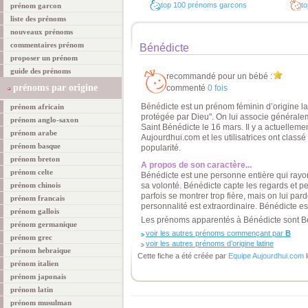
top 100 prénoms garcons
to
prénom garcon
liste des prénoms
nouveaux prénoms
commentaires prénom
Bénédicte
proposer un prénom
guide des prénoms
recommandé pour un bébé :
prénoms par origine
commenté
0 fois
Bénédicte est un prénom féminin d’origine lati
prénom africain
protégée par Dieu". On lui associe généralem
prénom anglo-saxon
Saint Bénédicte le 16 mars. Il y a actuellem
prénom arabe
Aujourdhui.com et les utilisatrices ont clas
prénom basque
popularité.
prénom breton
A propos de son caractère...
prénom celte
Bénédicte est une personne entière qui rayon
prénom chinois
sa volonté. Bénédicte capte les regards et p
parfois se montrer trop fière, mais on lui pard
prénom francais
personnalité est extraordinaire. Bénédicte es
prénom gallois
Les prénoms apparentés à Bénédicte sont Bén
prénom germanique
voir les autres prénoms commençant par
B
prénom grec
voir les autres prénoms d’origine latine
prénom hebraique
Cette fiche a été créée par
Equipe Aujourdhui.com
l
prénom italien
prénom japonais
prénom latin
prénom musulman