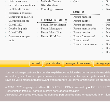
Liste de courses
Méthode Chrono-
Quiz
Gro
Suivi des mensurations
Géno-Nutrition
Ma
Réglette de régime
Coaching Grossesse
Bea
FORUM
Exercices physiques
Compteur de calories
Forum minceur
FORUM PREMIUM
DO
Calcul poids idéal
Forum cuisine
Calcul IMC
Forum Savoir Maigrir
Forum grossesse
Dos
Courbe de poids
Forum Montignac
Forum maman bébé
Dos
Calcul IMG
Forum MentalSlim
Forum psycho
Dos
Grossesse mois par
Forum SLIM data
Forum forme santé
Dos
mois
Forum beauté
san
Forum communauté
Dos
Dos
Dos
accueil
plan du site
envoyer à une amie
témoignage
*Les témoignages présentés sont des expériences individuelles qui ne sont ni caractéri
alimentaire, des plans de repas contrôlés et des exercices physiques réguliers sont n
l'avis de votre médecin traitant avant d'entreprendre un régime amincissant, un programm
© 2007 - 2026 copyright et éditeur AUJOURDHUI.COM / powered by AUJOURDHUI.
Reproduction totale ou partielle interdite sans accord préalable.
Aujourdhui.com collecte et traite les données personnelles dans le respect de la loi Inf