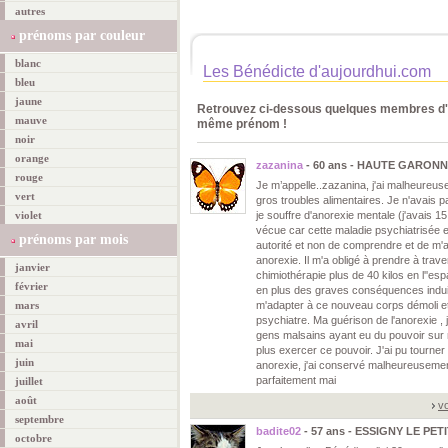
autres
prénoms par couleur
blanc
Les Bénédicte d'aujourdhui.com
bleu
jaune
Retrouvez ci-dessous quelques membres d'a
mauve
même prénom !
noir
orange
zazanina
- 60 ans - HAUTE GARONN
rouge
Je m’appelle..zazanina, j'ai malheureu
vert
gros troubles alimentaires. Je n'avais 
violet
je souffre d'anorexie mentale (j'avais 15 
vécue car cette maladie psychiatrisée et
prénoms par mois
autorité et non de comprendre et de m'
anorexie. Il m'a obligé à prendre à trav
janvier
chimiothérapie plus de 40 kilos en l''es
février
en plus des graves conséquences induite
mars
m'adapter à ce nouveau corps démoli et
psychiatre. Ma guérison de l'anorexie , 
avril
gens malsains ayant eu du pouvoir sur 
mai
plus exercer ce pouvoir. J'ai pu tourner 
juin
anorexie, j'ai conservé malheureusemen
parfaitement mai
juillet
août
vo
septembre
badite02
- 57 ans - ESSIGNY LE PETI
octobre