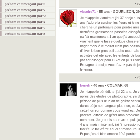
vo
prénom commençant par u
prénom commençant par v
victoire71
- 55 ans - GOURLIZON, 29
prénom commençant par w
Je m’appelle victoire et j'ai 37 ansje s
prénom commençant par x
ans j'adore la cuisine, les fleurs et je ne
cherche un partenaire pour perdre mes
prénom commençant par y
dernières grossesses passées allongée
prénom commençant par z
ça fait mainteneant 1 an que j'ai accouché 
vraiment que je fasse quelque chose en p
nager mais là le maillot c'est pas possi
d'hiver le bon gros pull cache tout mais bo
activités cet été avec les enfants de 
passer allonger pour BB et en plus il fa
Bretagne ah oui je vous l'avez pas dit je
le temps
vo
beneh
- 40 ans - COLMAR, 68
Je m’appelle bénédicte, j'ai 22 ans. Je
après des études de photographe, j'ai d
période de plus d'un an de galère senti
dures où je ne mangeait plus rien, et d'
cette horreur comme vous voudrez. De
parents, difficile de gérer mon problèm
comment. Je grossis sans arret, puis je 
4 ans, mais mintenant, j'ai l'impression
forcée, le fait d'être seuel et malheure
Et pus j'en ai bien encore 10 à perdre... 