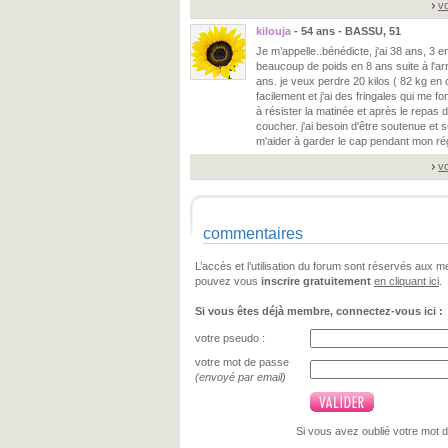
vo
kilouja
- 54 ans - BASSU, 51
Je m’appelle..bénédicte, j'ai 38 ans, 3 en
beaucoup de poids en 8 ans suite à l'a
ans. je veux perdre 20 kilos ( 82 kg e
facilement et j'ai des fringales qui me fon
à résister la matinée et après le repas d
coucher. j'ai besoin d'être soutenue et s
m'aider à garder le cap pendant mon ré
vo
commentaires
L’accès et l’utilisation du forum sont réservés aux
pouvez vous
inscrire gratuitement
en cliquant ici
.
Si vous êtes déjà membre, connectez-vous ici :
votre pseudo :
votre mot de passe
(envoyé par email)
Si vous avez oublié votre mot 