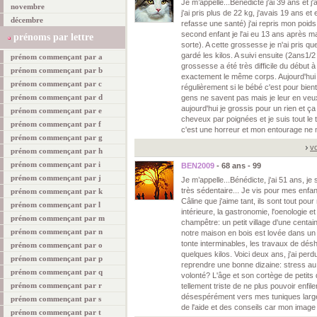
Je m’appelle...Bénédicte j'ai 39 ans et 
novembre
j'ai pris plus de 22 kg, j'avais 19 ans e
décembre
refasse une santé) j'ai repris mon poids i
second enfant je l'ai eu 13 ans après ma 
prénoms par lettre
sorte). A cette grossesse je n'ai pris q
gardé les kilos. A suivi ensuite (2ans1/2 
prénom commençant par a
grossesse a été très difficile du début à l
prénom commençant par b
exactement le même corps. Aujourd'hui 
prénom commençant par c
régulièrement si le bébé c'est pour bien
prénom commençant par d
gens ne savent pas mais je leur en ve
aujourd'hui je grossis pour un rien et
prénom commençant par e
cheveux par poignées et je suis tout l
prénom commençant par f
c'est une horreur et mon entourage ne
prénom commençant par g
vo
prénom commençant par h
prénom commençant par i
BEN2009
- 68 ans - 99
prénom commençant par j
Je m’appelle...Bénédicte, j'ai 51 ans, je
très sédentaire... Je vis pour mes enfan
prénom commençant par k
Câline que j'aime tant, ils sont tout pour
prénom commençant par l
intérieure, la gastronomie, l'oenologie e
prénom commençant par m
champêtre: un petit village d'une centai
prénom commençant par n
notre maison en bois est lovée dans un
tonte interminables, les travaux de désh
prénom commençant par o
quelques kilos. Voici deux ans, j'ai perd
prénom commençant par p
reprendre une bonne dizaine: stress au
prénom commençant par q
volonté? L'âge et son cortège de petit
prénom commençant par r
tellement triste de ne plus pouvoir enfil
désespérément vers mes tuniques large
prénom commençant par s
de l'aide et des conseils car mon image a
prénom commençant par t