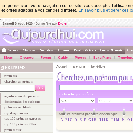
En poursuivant votre navigation sur ce site, vous acceptez l'utilisati
et offres adaptés à vos centres d'intérêt.
En savoir plus et gérer ces 
Samedi 8 août 2026
- Bonne fête aux
Didier
Accueil
Minceur
Nutrition
Cuisine
Psycho & tests
Forme & santé
Gro
Blogs
Groupes
Forum
Guide
Photos
Bons Plans
Témoign
Accueil
>
prénoms
> bénédicte
PRENOMS
prénoms
chercher un prénom
recherche par critères :
signification des prénoms
dictionnaire des prénoms
prénoms en chinois
top des prénoms
tous les prénoms par ordre alphabétique :
top 100 prénoms garcons
A
B
C
D
E
F
G
H
I
J
K
L
M
N
O
top 100 prénoms filles
prénom fille