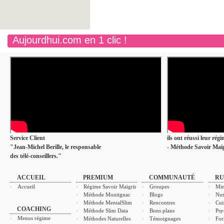
Aujourdhui.com en 1 clic !
Service Client
ils ont réussi leur rég
"Jean-Michel Berille, le responsable
- Méthode Savoir Maig
des télé-conseillers."
ACCUEIL
PREMIUM
COMMUNAUTÉ
RU
Accueil
Régime Savoir Maigrir
Groupes
Min
Méthode Montignac
Blogs
Nut
Méthode MentalSlim
Rencontres
Cui
COACHING
Méthode Slim Data
Bons plans
Psy
Menus régime
Méthodes Naturelles
Témoignages
For