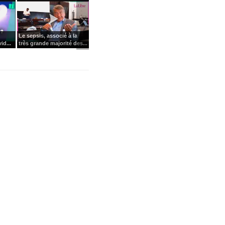
Le sepsis, associé à la
id...
très grande majorité des...