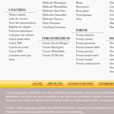
Méthode Montignac
Blogs
Nut
Méthode MentalSlim
Rencontres
Cui
COACHING
Méthode Slim Data
Bons plans
Psy
Menus régime
Méthodes Naturelles
Témoignages
For
Liste de courses
Méthode Chrono-
Quiz
Gro
Suivi des mensurations
Géno-Nutrition
Ma
Réglette de régime
Coaching Grossesse
Bea
FORUM
Exercices physiques
Compteur de calories
Forum minceur
FORUM PREMIUM
DO
Calcul poids idéal
Forum cuisine
Calcul IMC
Forum Savoir Maigrir
Forum grossesse
Dos
Courbe de poids
Forum Montignac
Forum maman bébé
Dos
Calcul IMG
Forum MentalSlim
Forum psycho
Dos
Grossesse mois par
Forum SLIM data
Forum forme santé
Dos
mois
Forum beauté
san
Forum communauté
Dos
Dos
Dos
accueil
plan du site
envoyer à une amie
témoignage
*Les témoignages présentés sont des expériences individuelles qui ne sont ni caractéri
alimentaire, des plans de repas contrôlés et des exercices physiques réguliers sont n
l'avis de votre médecin traitant avant d'entreprendre un régime amincissant, un programm
© 2007 - 2026 copyright et éditeur AUJOURDHUI.COM / powered by AUJOURDHUI.
Reproduction totale ou partielle interdite sans accord préalable.