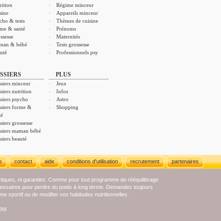
rition
Régime minceur
sine
Appareils minceur
cho & tests
Thèmes de cuisine
me & santé
Prénoms
ssesse
Maternités
man & bébé
Tests grossesse
uté
Professionnels psy
SSIERS
PLUS
siers minceur
Jeux
siers nutrition
Infos
siers psycho
Astro
siers forme &
Shopping
té
siers grossesse
siers maman bébé
siers beauté
s
contact
aide
conditions d'utilisation
recrutement
partenaires
stiques, ni garanties. Comme pour tout programme de rééquilibrage
écessaires pour perdre du poids à long terme. Demandez toujours
e sportif ou de modifier vos habitudes nutritionnelles.
COM