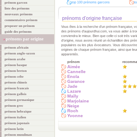
top 100 prénoms garcons
to
prénom garcon
liste des prénoms
nouveaux prénoms
prénoms d'origine française
commentaires prénom
proposer un prénom
Vous êtes à la recherche d'un prénom française, vo
des prénoms d'aujourdhui.com, va vous aider à tro
guide des prénoms
conviendra le mieux. Bien que celle-ci soit très vari
prénoms par origine
d'origine, nous avons réunit un échantillon des pré
populaires ou les plus évocateurs. Vous découvrirez 
prénom africain
origines de chaque prénom française, ainsi que leu
prénom anglo-saxon
apparentés.
prénom arabe
prénom
recomm
prénom basque
Aimée
prénom breton
Cannelle
Enola
prénom celte
Garance
prénom chinois
Jade
prénom francais
Lazare
prénom gallois
Maïly
prénom germanique
Marjolaine
Neige
prénom grec
Roch
prénom hebraique
Yvonne
prénom italien
prénom japonais
prénom latin
prénom musulman