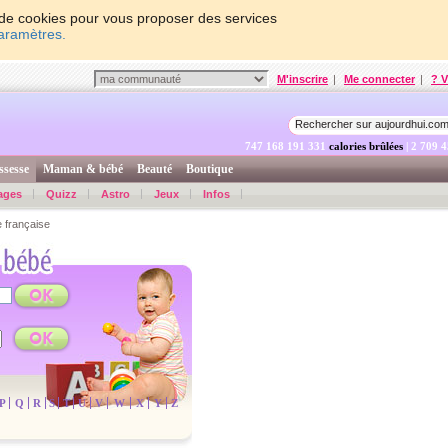
on de cookies pour vous proposer des services
paramètres.
M'inscrire
|
Me connecter
|
? V
747 168 191 331
calories brûlées
| 2 709 
ssesse
Maman & bébé
Beauté
Boutique
ages
Quizz
Astro
Jeux
Infos
 française
P
Q
R
S
T
U
V
W
X
Y
Z