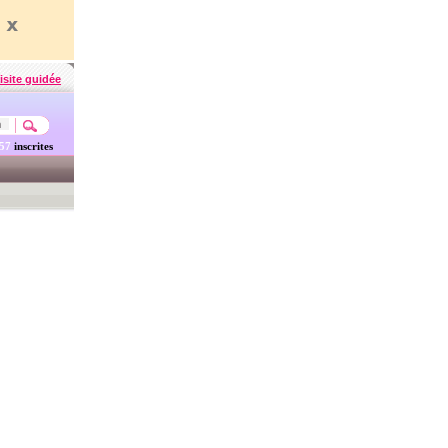
isite guidée
457
inscrites