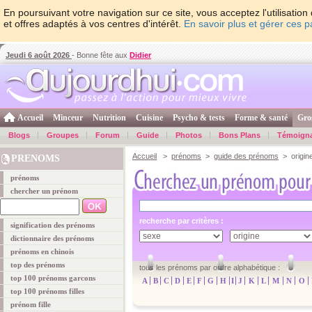
En poursuivant votre navigation sur ce site, vous acceptez l'utilisati
et offres adaptés à vos centres d'intérêt.
En savoir plus et gérer ces 
Jeudi 6 août 2026
- Bonne fête aux
Didier
Accueil
Minceur
Nutrition
Cuisine
Psycho & tests
Forme & santé
Gro
Blogs
Groupes
Forum
Guide
Photos
Bons Plans
Témoign
Accueil
>
prénoms
>
guide des prénoms
> origine
PRENOMS
prénoms
chercher un prénom
recherche par critères :
signification des prénoms
dictionnaire des prénoms
prénoms en chinois
top des prénoms
tous les prénoms par ordre alphabétique :
top 100 prénoms garcons
A
B
C
D
E
F
G
H
I
J
K
L
M
N
O
top 100 prénoms filles
prénom fille