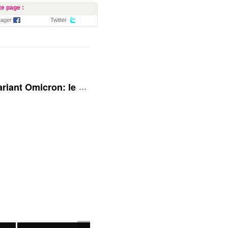
e page :
tager
Twitter
 Variant Omicron: le Royaume-Uni rehausse son niveau