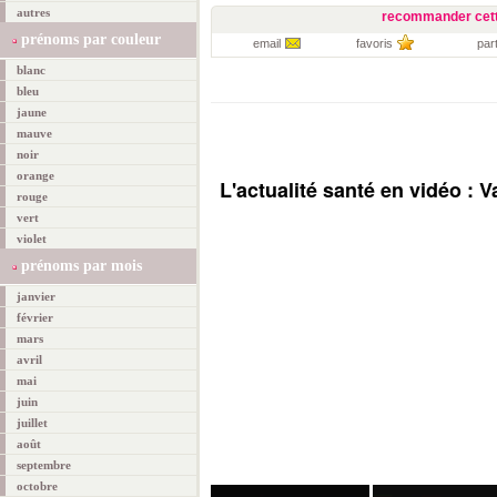
autres
recommander cett
prénoms par couleur
email
favoris
par
blanc
bleu
jaune
mauve
noir
orange
L'actualité santé en vidéo :
rouge
vert
violet
prénoms par mois
janvier
février
mars
avril
mai
juin
juillet
août
septembre
octobre