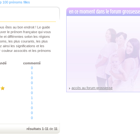
p 100 prénoms filles
us êtes au bon endroit ! Le guide
uver le prénom française qui vous
ée et différentes selon les régions
noms, les plus courants, les plus
ainsi les significations et les
r couleur associés et les prénoms
andé
commenté
0
1
0
0
1
accès au forum grossesse
0
1
1
0
0
0
résultats 1-11
de
11