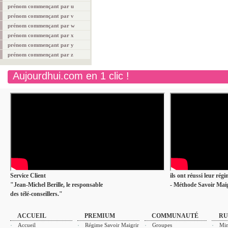
prénom commençant par u
prénom commençant par v
prénom commençant par w
prénom commençant par x
prénom commençant par y
prénom commençant par z
Aujourdhui.com en 1 clic !
Service Client
ils ont réussi leur rég
"Jean-Michel Berille, le responsable
- Méthode Savoir Maig
des télé-conseillers."
ACCUEIL
PREMIUM
COMMUNAUTÉ
RU
Accueil
Régime Savoir Maigrir
Groupes
Min