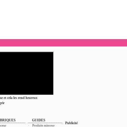
ime et cela les rend heureux
rir
BRIQUES
GUIDES
Publicité
ceur
Produits minceur