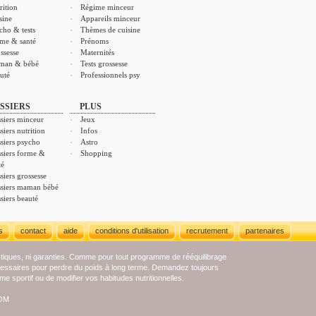
rition
Régime minceur
sine
Appareils minceur
cho & tests
Thèmes de cuisine
me & santé
Prénoms
ssesse
Maternités
man & bébé
Tests grossesse
uté
Professionnels psy
SSIERS
PLUS
siers minceur
Jeux
siers nutrition
Infos
siers psycho
Astro
siers forme &
Shopping
té
siers grossesse
siers maman bébé
siers beauté
s
contact
aide
conditions d'utilisation
recrutement
partenaires
stiques, ni garanties. Comme pour tout programme de rééquilibrage
écessaires pour perdre du poids à long terme. Demandez toujours
e sportif ou de modifier vos habitudes nutritionnelles.
COM