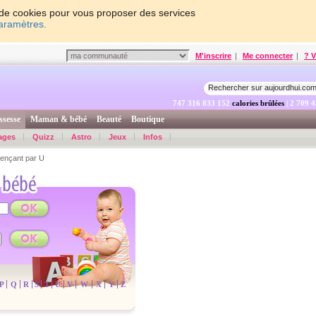
on de cookies pour vous proposer des services
paramètres.
M'inscrire
|
Me connecter
|
? V
747 316 833 801
calories brûlées
| 2 709 
ssesse
Maman & bébé
Beauté
Boutique
ages
Quizz
Astro
Jeux
Infos
nçant par U
P
Q
R
S
T
U
V
W
X
Y
Z