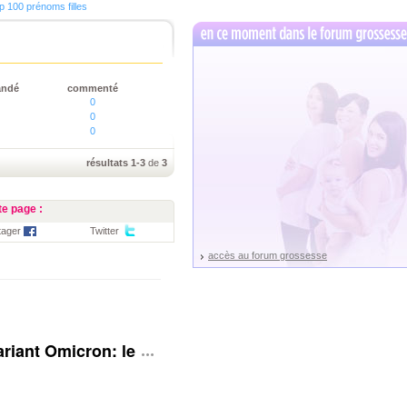
p 100 prénoms filles
andé
commenté
0
0
0
résultats 1-3
de
3
e page :
tager
Twitter
accès au forum grossesse
 Variant Omicron: le Royaume-Uni rehausse son niveau