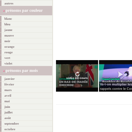
autres
prénoms par couleur
blanc
bleu
jaune
mauve
noir
orange
rouge
vert
violet
prénoms par mois
vidéo en cours
janvier
Va-t-on multiplier les
février
rappels contre le Cov
mars
avril
mai
juin
juillet
août
septembre
octobre