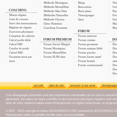
Méthode Montignac
Blogs
Nut
Méthode MentalSlim
Rencontres
Cui
COACHING
Méthode Slim Data
Bons plans
Psy
Menus régime
Méthodes Naturelles
Témoignages
For
Liste de courses
Méthode Chrono-
Quiz
Gro
Suivi des mensurations
Géno-Nutrition
Ma
Réglette de régime
Coaching Grossesse
Bea
FORUM
Exercices physiques
Compteur de calories
Forum minceur
FORUM PREMIUM
DO
Calcul poids idéal
Forum cuisine
Calcul IMC
Forum Savoir Maigrir
Forum grossesse
Dos
Courbe de poids
Forum Montignac
Forum maman bébé
Dos
Calcul IMG
Forum MentalSlim
Forum psycho
Dos
Grossesse mois par
Forum SLIM data
Forum forme santé
Dos
mois
Forum beauté
san
Forum communauté
Dos
Dos
Dos
accueil
plan du site
envoyer à une amie
témoignage
*Les témoignages présentés sont des expériences individuelles qui ne sont ni caractéri
alimentaire, des plans de repas contrôlés et des exercices physiques réguliers sont n
l'avis de votre médecin traitant avant d'entreprendre un régime amincissant, un programm
© 2007 - 2026 copyright et éditeur AUJOURDHUI.COM / powered by AUJOURDHUI.
Reproduction totale ou partielle interdite sans accord préalable.