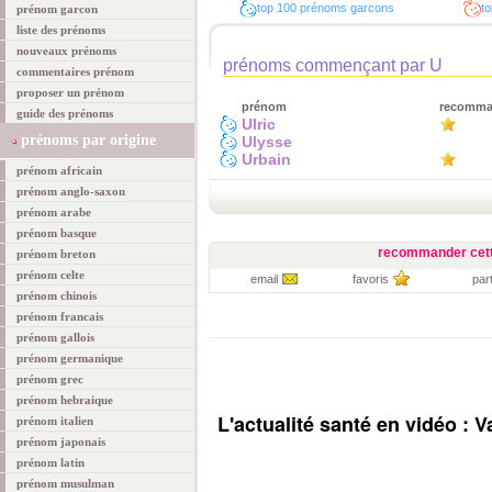
top 100 prénoms garcons
to
prénom garcon
liste des prénoms
nouveaux prénoms
prénoms commençant par U
commentaires prénom
proposer un prénom
prénom
recomm
guide des prénoms
Ulric
prénoms par origine
Ulysse
Urbain
prénom africain
prénom anglo-saxon
prénom arabe
prénom basque
recommander cett
prénom breton
prénom celte
email
favoris
par
prénom chinois
prénom francais
prénom gallois
prénom germanique
prénom grec
prénom hebraique
L'actualité santé en vidéo :
prénom italien
prénom japonais
prénom latin
prénom musulman