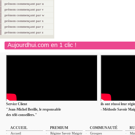
prénom commençant par u
prénom commençant par v
prénom commençant par w
prénom commençant par x
prénom commençant par y
prénom commençant par z
Aujourdhui.com en 1 clic !
Service Client
ils ont réussi leur rég
"Jean-Michel Berille, le responsable
- Méthode Savoir Maig
des télé-conseillers."
ACCUEIL
PREMIUM
COMMUNAUTÉ
RU
Accueil
Régime Savoir Maigrir
Groupes
Min