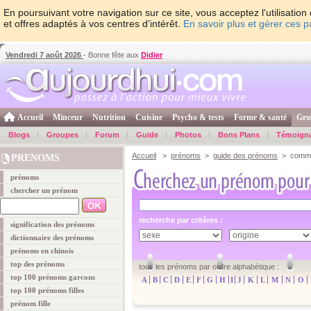
En poursuivant votre navigation sur ce site, vous acceptez l'utilisati
et offres adaptés à vos centres d'intérêt.
En savoir plus et gérer ces 
Vendredi 7 août 2026
- Bonne fête aux
Didier
Accueil
Minceur
Nutrition
Cuisine
Psycho & tests
Forme & santé
Gro
Blogs
Groupes
Forum
Guide
Photos
Bons Plans
Témoign
Accueil
>
prénoms
>
guide des prénoms
> comme
PRENOMS
prénoms
chercher un prénom
recherche par critères :
signification des prénoms
dictionnaire des prénoms
prénoms en chinois
top des prénoms
tous les prénoms par ordre alphabétique :
top 100 prénoms garcons
A
B
C
D
E
F
G
H
I
J
K
L
M
N
O
top 100 prénoms filles
prénom fille