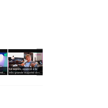
Le sepsis, associé à la
id...
très grande majorité des...