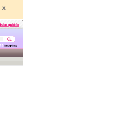
isite guidée
457
inscrites