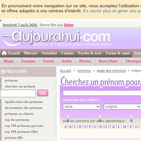
En poursuivant votre navigation sur ce site, vous acceptez l'utilisati
et offres adaptés à vos centres d'intérêt.
En savoir plus et gérer ces 
Vendredi 7 août 2026
- Bonne fête aux
Didier
Accueil
Minceur
Nutrition
Cuisine
Psycho & tests
Forme & santé
Gro
Blogs
Groupes
Forum
Guide
Photos
Bons Plans
Témoign
Accueil
>
prénoms
>
guide des prénoms
> origine
PRENOMS
prénoms
chercher un prénom
recherche par critères :
signification des prénoms
dictionnaire des prénoms
prénoms en chinois
top des prénoms
tous les prénoms par ordre alphabétique :
top 100 prénoms garcons
A
B
C
D
E
F
G
H
I
J
K
L
M
N
O
top 100 prénoms filles
prénom fille