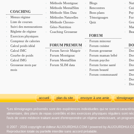
Méthode Montignac
Blogs
Nut
Méthode MentalSlim
Rencontres
Cui
COACHING
Méthode Slim Data
Bons plans
Psy
Menus régime
Méthodes Naturelles
Témoignages
For
Liste de courses
Méthode Chrono-
Quiz
Gro
Suivi des mensurations
Géno-Nutrition
Ma
Réglette de régime
Coaching Grossesse
Bea
FORUM
Exercices physiques
Compteur de calories
Forum minceur
FORUM PREMIUM
DO
Calcul poids idéal
Forum cuisine
Calcul IMC
Forum Savoir Maigrir
Forum grossesse
Dos
Courbe de poids
Forum Montignac
Forum maman bébé
Dos
Calcul IMG
Forum MentalSlim
Forum psycho
Dos
Grossesse mois par
Forum SLIM data
Forum forme santé
Dos
mois
Forum beauté
san
Forum communauté
Dos
Dos
Dos
accueil
plan du site
envoyer à une amie
témoignage
*Les témoignages présentés sont des expériences individuelles qui ne sont ni caractéri
alimentaire, des plans de repas contrôlés et des exercices physiques réguliers sont n
l'avis de votre médecin traitant avant d'entreprendre un régime amincissant, un programm
© 2007 - 2026 copyright et éditeur AUJOURDHUI.COM / powered by AUJOURDHUI.
Reproduction totale ou partielle interdite sans accord préalable.