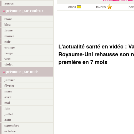
autres
email
favoris
par
prénoms par couleur
blanc
bleu
jaune
mauve
noir
L'actualité santé en vidéo : V
orange
Royaume-Uni rehausse son ni
rouge
vert
première en 7 mois
violet
prénoms par mois
janvier
février
mars
avril
mai
juin
juillet
août
septembre
octobre