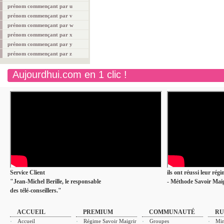
prénom commençant par u
prénom commençant par v
prénom commençant par w
prénom commençant par x
prénom commençant par y
prénom commençant par z
Aujourdhui.com en 1 clic !
Service Client
ils ont réussi leur rég
"Jean-Michel Berille, le responsable
- Méthode Savoir Maig
des télé-conseillers."
ACCUEIL
PREMIUM
COMMUNAUTÉ
RU
Accueil
Régime Savoir Maigrir
Groupes
Min