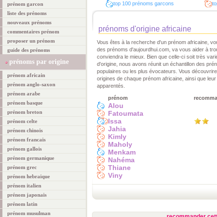
top 100 prénoms garcons
to
prénom garcon
liste des prénoms
nouveaux prénoms
prénoms d'origine africaine
commentaires prénom
proposer un prénom
Vous êtes à la recherche d'un prénom africaine, vo
des prénoms d'aujourdhui.com, va vous aider à tro
guide des prénoms
conviendra le mieux. Bien que celle-ci soit très vari
prénoms par origine
d'origine, nous avons réunit un échantillon des pré
populaires ou les plus évocateurs. Vous découvrirez 
prénom africain
origines de chaque prénom africaine, ainsi que leu
prénom anglo-saxon
apparentés.
prénom arabe
prénom
recomm
prénom basque
Alou
prénom breton
Fatoumata
Issa
prénom celte
Jahia
prénom chinois
Kimly
prénom francais
Maholy
prénom gallois
Menkam
prénom germanique
Nahéma
Thiane
prénom grec
Viny
prénom hebraique
prénom italien
prénom japonais
prénom latin
prénom musulman
recommander cett