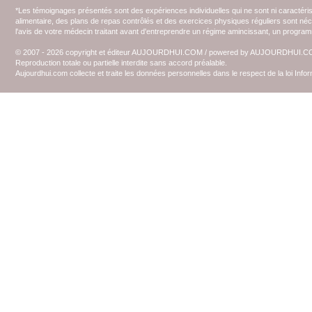
*Les témoignages présentés sont des expériences individuelles qui ne sont ni caractéri
alimentaire, des plans de repas contrôlés et des exercices physiques réguliers sont n
l'avis de votre médecin traitant avant d'entreprendre un régime amincissant, un programm
© 2007 - 2026 copyright et éditeur AUJOURDHUI.COM / powered by AUJOURDHUI.
Reproduction totale ou partielle interdite sans accord préalable.
Aujourdhui.com collecte et traite les données personnelles dans le respect de la loi Inf