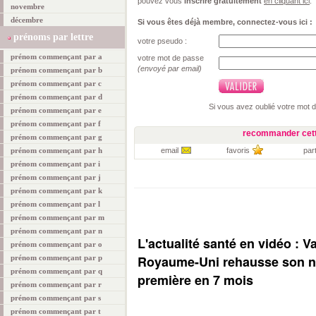
pouvez vous
inscrire gratuitement
en cliquant ici
.
novembre
décembre
Si vous êtes déjà membre, connectez-vous ici :
prénoms par lettre
votre pseudo :
prénom commençant par a
votre mot de passe
(envoyé par email)
prénom commençant par b
prénom commençant par c
prénom commençant par d
Si vous avez oublié votre mot 
prénom commençant par e
prénom commençant par f
recommander cett
prénom commençant par g
prénom commençant par h
email
favoris
par
prénom commençant par i
prénom commençant par j
prénom commençant par k
prénom commençant par l
prénom commençant par m
prénom commençant par n
L'actualité santé en vidéo : V
prénom commençant par o
Royaume-Uni rehausse son ni
prénom commençant par p
prénom commençant par q
première en 7 mois
prénom commençant par r
prénom commençant par s
prénom commençant par t