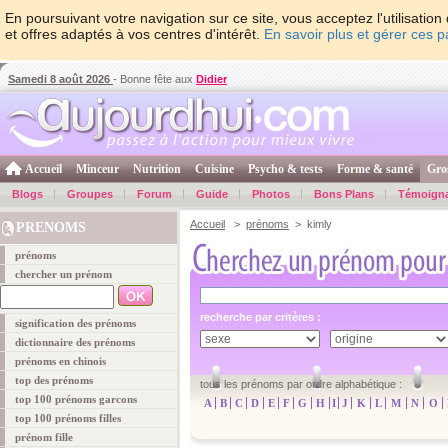
En poursuivant votre navigation sur ce site, vous acceptez l'utilisati
et offres adaptés à vos centres d'intérêt.
En savoir plus et gérer ces 
Samedi 8 août 2026
- Bonne fête aux
Didier
Accueil
Minceur
Nutrition
Cuisine
Psycho & tests
Forme & santé
Gro
Blogs
Groupes
Forum
Guide
Photos
Bons Plans
Témoign
Accueil
>
prénoms
> kimly
PRENOMS
prénoms
chercher un prénom
recherche par critères :
signification des prénoms
dictionnaire des prénoms
prénoms en chinois
top des prénoms
tous les prénoms par ordre alphabétique :
top 100 prénoms garcons
A
B
C
D
E
F
G
H
I
J
K
L
M
N
O
top 100 prénoms filles
prénom fille