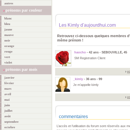
autres
prénoms par couleur
blanc
bleu
Les Kimly d'aujourdhui.com
jaune
mauve
Retrouvez ci-dessous quelques membres d'a
même prénom !
noir
orange
rouge
haocho
- 42 ans - SEBOUVILLE, 45
vert
SM Registration Client
violet
prénoms par mois
vo
janvier
_kimly
- 36 ans - 99
février
Je m’appelle kimly
mars
avril
vo
mai
juin
juillet
commentaires
août
septembre
L’accès et l’utilisation du forum sont réservés aux
octobre