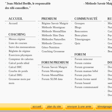
"Jean-Michel Berille, le responsable
- Méthode Savoir Maig
des télé-conseillers."
ACCUEIL
PREMIUM
COMMUNAUTÉ
RU
Accueil
Régime Savoir Maigrir
Groupes
Min
Méthode Montignac
Blogs
Nut
Méthode MentalSlim
Rencontres
Cui
COACHING
Méthode Slim Data
Bons plans
Psy
Menus régime
Méthodes Naturelles
Témoignages
For
Liste de courses
Méthode Chrono-
Quiz
Gro
Suivi des mensurations
Géno-Nutrition
Ma
Réglette de régime
Coaching Grossesse
Bea
FORUM
Exercices physiques
Compteur de calories
Forum minceur
FORUM PREMIUM
DO
Calcul poids idéal
Forum cuisine
Calcul IMC
Forum Savoir Maigrir
Forum grossesse
Dos
Courbe de poids
Forum Montignac
Forum maman bébé
Dos
Calcul IMG
Forum MentalSlim
Forum psycho
Dos
Grossesse mois par
Forum SLIM data
Forum forme santé
Dos
mois
Forum beauté
san
Forum communauté
Dos
Dos
Dos
accueil
plan du site
envoyer à une amie
témoignage