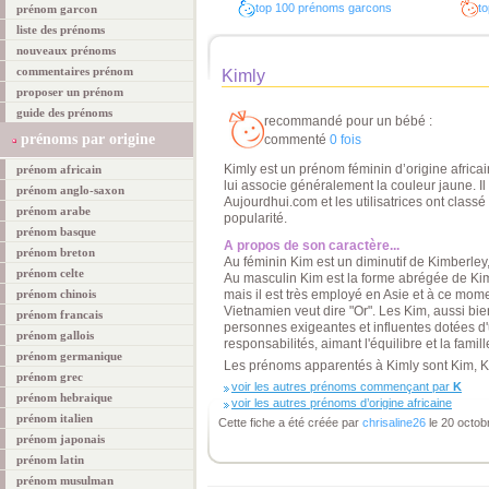
top 100 prénoms garcons
to
prénom garcon
liste des prénoms
nouveaux prénoms
commentaires prénom
Kimly
proposer un prénom
guide des prénoms
recommandé pour un bébé :
prénoms par origine
commenté
0 fois
Kimly est un prénom féminin d’origine africain
prénom africain
lui associe généralement la couleur jaune. Il
prénom anglo-saxon
Aujourdhui.com et les utilisatrices ont clas
prénom arabe
popularité.
prénom basque
A propos de son caractère...
prénom breton
Au féminin Kim est un diminutif de Kimberley,
prénom celte
Au masculin Kim est la forme abrégée de Kimb
prénom chinois
mais il est très employé en Asie et à ce mome
Vietnamien veut dire "Or". Les Kim, aussi bie
prénom francais
personnes exigeantes et influentes dotées d
prénom gallois
responsabilités, aimant l'équilibre et la famill
prénom germanique
Les prénoms apparentés à Kimly sont Kim, Ki
prénom grec
voir les autres prénoms commençant par
K
prénom hebraique
voir les autres prénoms d’origine africaine
prénom italien
Cette fiche a été créée par
chrisaline26
le 20 octob
prénom japonais
prénom latin
prénom musulman