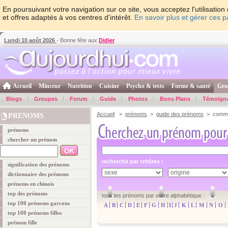
En poursuivant votre navigation sur ce site, vous acceptez l'utilisati
et offres adaptés à vos centres d'intérêt.
En savoir plus et gérer ces 
Lundi 10 août 2026
- Bonne fête aux
Didier
Accueil
Minceur
Nutrition
Cuisine
Psycho & tests
Forme & santé
Gro
Blogs
Groupes
Forum
Guide
Photos
Bons Plans
Témoign
Accueil
>
prénoms
>
guide des prénoms
> comme
PRENOMS
prénoms
chercher un prénom
recherche par critères :
signification des prénoms
dictionnaire des prénoms
prénoms en chinois
top des prénoms
tous les prénoms par ordre alphabétique :
top 100 prénoms garcons
A
B
C
D
E
F
G
H
I
J
K
L
M
N
O
top 100 prénoms filles
prénom fille