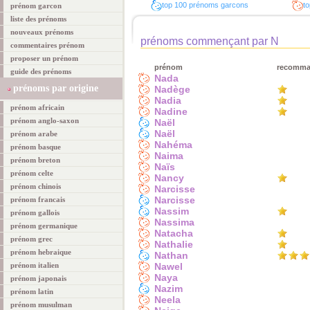
top 100 prénoms garcons
to
prénom garcon
liste des prénoms
nouveaux prénoms
prénoms commençant par N
commentaires prénom
proposer un prénom
prénom
recomm
guide des prénoms
Nada
prénoms par origine
Nadège
Nadia
prénom africain
Nadine
prénom anglo-saxon
Naël
Naël
prénom arabe
Nahéma
prénom basque
Naima
prénom breton
Naïs
prénom celte
Nancy
prénom chinois
Narcisse
Narcisse
prénom francais
Nassim
prénom gallois
Nassima
prénom germanique
Natacha
prénom grec
Nathalie
prénom hebraique
Nathan
prénom italien
Nawel
Naya
prénom japonais
Nazim
prénom latin
Neela
prénom musulman