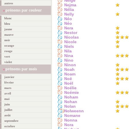
Neige
autres
Nejma
Nélia
prénoms par couleur
Nelly
blanc
Néo
Néo
bleu
Nera
jaune
Nestor
mauve
Nicolas
noir
Nicole
orange
Niels
Nila
rouge
Nina
vert
Nino
violet
Ninon
prénoms par mois
Noah
Noam
janvier
Noë
février
Noël
Noélie
mars
Noémie
avril
Noham
mai
Nohan
juin
Nolan
juillet
Nolweenn
Nomane
août
Nonna
septembre
Nora
octobre