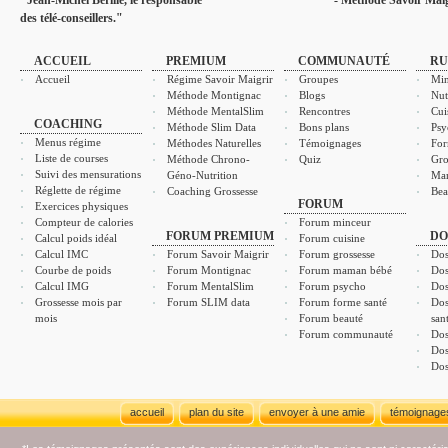
"Jean-Michel Berille, le responsable
- Méthode Savoir Maig
des télé-conseillers."
ACCUEIL
PREMIUM
COMMUNAUTÉ
RU
Accueil
Régime Savoir Maigrir
Groupes
Min
Méthode Montignac
Blogs
Nut
Méthode MentalSlim
Rencontres
Cui
COACHING
Méthode Slim Data
Bons plans
Psy
Menus régime
Méthodes Naturelles
Témoignages
For
Liste de courses
Méthode Chrono-
Quiz
Gro
Suivi des mensurations
Géno-Nutrition
Ma
Réglette de régime
Coaching Grossesse
Bea
FORUM
Exercices physiques
Compteur de calories
Forum minceur
FORUM PREMIUM
DO
Calcul poids idéal
Forum cuisine
Calcul IMC
Forum Savoir Maigrir
Forum grossesse
Dos
Courbe de poids
Forum Montignac
Forum maman bébé
Dos
Calcul IMG
Forum MentalSlim
Forum psycho
Dos
Grossesse mois par
Forum SLIM data
Forum forme santé
Dos
mois
Forum beauté
san
Forum communauté
Dos
Dos
Dos
accueil
plan du site
envoyer à une amie
témoignage