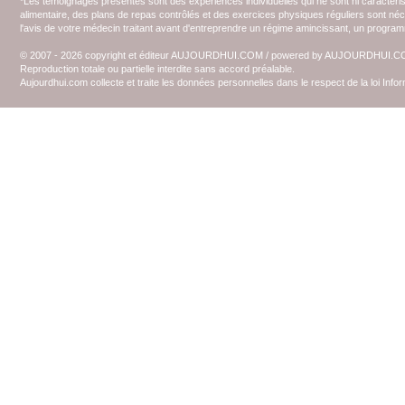
*Les témoignages présentés sont des expériences individuelles qui ne sont ni caractéri
alimentaire, des plans de repas contrôlés et des exercices physiques réguliers sont n
l'avis de votre médecin traitant avant d'entreprendre un régime amincissant, un programm
© 2007 - 2026 copyright et éditeur AUJOURDHUI.COM / powered by AUJOURDHUI.
Reproduction totale ou partielle interdite sans accord préalable.
Aujourdhui.com collecte et traite les données personnelles dans le respect de la loi Inf