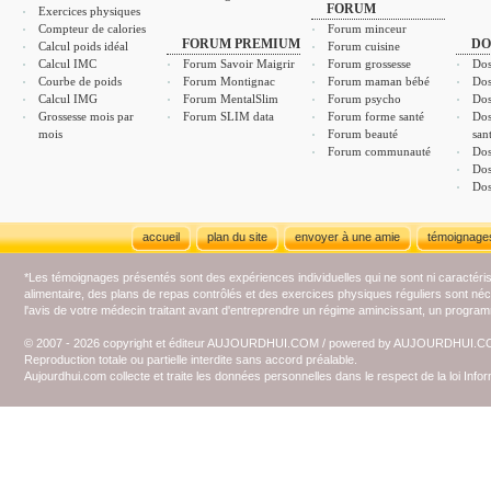
FORUM
Exercices physiques
Compteur de calories
Forum minceur
FORUM PREMIUM
DO
Calcul poids idéal
Forum cuisine
Calcul IMC
Forum Savoir Maigrir
Forum grossesse
Dos
Courbe de poids
Forum Montignac
Forum maman bébé
Dos
Calcul IMG
Forum MentalSlim
Forum psycho
Dos
Grossesse mois par
Forum SLIM data
Forum forme santé
Dos
mois
Forum beauté
san
Forum communauté
Dos
Dos
Dos
accueil
plan du site
envoyer à une amie
témoignage
*Les témoignages présentés sont des expériences individuelles qui ne sont ni caractéri
alimentaire, des plans de repas contrôlés et des exercices physiques réguliers sont n
l'avis de votre médecin traitant avant d'entreprendre un régime amincissant, un programm
© 2007 - 2026 copyright et éditeur AUJOURDHUI.COM / powered by AUJOURDHUI.
Reproduction totale ou partielle interdite sans accord préalable.
Aujourdhui.com collecte et traite les données personnelles dans le respect de la loi Inf