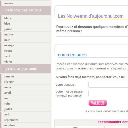
autres
prénoms par couleur
Les Nolweenn d'aujourdhui.com
blanc
bleu
Retrouvez ci-dessous quelques membres d'a
jaune
même prénom !
mauve
noir
orange
rouge
commentaires
vert
violet
L’accès et l’utilisation du forum sont réservés aux
prénoms par mois
pouvez vous
inscrire gratuitement
en cliquant ici
.
janvier
Si vous êtes déjà membre, connectez-vous ici :
février
votre pseudo :
mars
votre mot de passe
avril
(envoyé par email)
mai
juin
juillet
Si vous avez oublié votre mot 
août
septembre
recommander cett
octobre