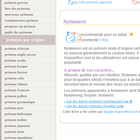
top 100 prénoms garcons
to
prénom garcon
liste des prénoms
nouveaux prénoms
commentaires prénom
Nolweenn
proposer un prénom
guide des prénoms
recommandé pour un bébé :
prénoms par origine
commenté
0 fois
Nolweenn est un prénom mixte d’origine celte
prénom africain
lui associe généralement la couleur blanc. I
prénom anglo-saxon
Aujourdhui.com et les utilisatrices ont clas
prénom arabe
popularité.
prénom basque
A propos de son caractère...
prénom breton
Altruiste, guidée par son intuition, Nolween 
prénom celte
pour lesquelles elle(il) n'hésitera pas à se bat
prénom chinois
réconfort dans le monde des rêves où elle(il)
prénom francais
Les prénoms apparentés à Nolweenn sont N
Nolwennig, Noyale, Nolwenn.
prénom gallois
voir les autres prénoms commençant par
N
prénom germanique
voir les autres prénoms d’origine celte
prénom grec
Cette fiche a été créée par
Equipe Aujourdhui.com
l
prénom hebraique
prénom italien
prénom japonais
prénom latin
prénom musulman