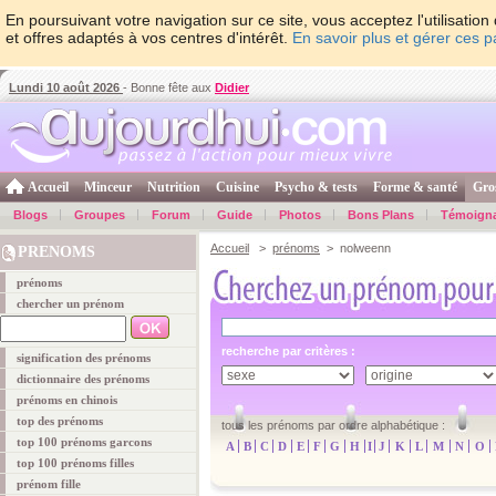
En poursuivant votre navigation sur ce site, vous acceptez l'utilisati
et offres adaptés à vos centres d'intérêt.
En savoir plus et gérer ces 
Lundi 10 août 2026
- Bonne fête aux
Didier
Accueil
Minceur
Nutrition
Cuisine
Psycho & tests
Forme & santé
Gro
Blogs
Groupes
Forum
Guide
Photos
Bons Plans
Témoign
Accueil
>
prénoms
> nolweenn
PRENOMS
prénoms
chercher un prénom
recherche par critères :
signification des prénoms
dictionnaire des prénoms
prénoms en chinois
top des prénoms
tous les prénoms par ordre alphabétique :
top 100 prénoms garcons
A
B
C
D
E
F
G
H
I
J
K
L
M
N
O
top 100 prénoms filles
prénom fille