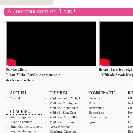
Aujourdhui.com en 1 clic !
Service Client
ils ont réussi leur rég
"Jean-Michel Berille, le responsable
- Méthode Savoir Maig
des télé-conseillers."
ACCUEIL
PREMIUM
COMMUNAUTÉ
RU
Accueil
Régime Savoir Maigrir
Groupes
Min
Méthode Montignac
Blogs
Nut
Méthode MentalSlim
Rencontres
Cui
COACHING
Méthode Slim Data
Bons plans
Psy
Menus régime
Méthodes Naturelles
Témoignages
For
Liste de courses
Méthode Chrono-
Quiz
Gro
Suivi des mensurations
Géno-Nutrition
Ma
Réglette de régime
Coaching Grossesse
Bea