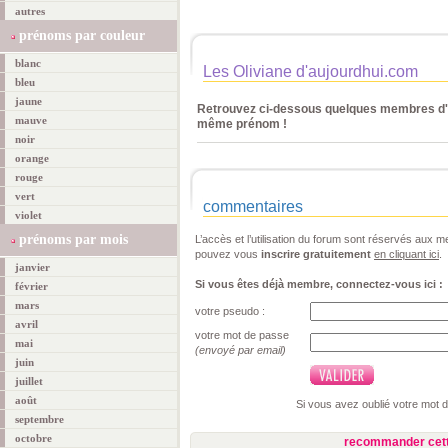
autres
prénoms par couleur
blanc
Les Oliviane d'aujourdhui.com
bleu
jaune
Retrouvez ci-dessous quelques membres d'a
mauve
même prénom !
noir
orange
rouge
vert
commentaires
violet
prénoms par mois
L’accès et l’utilisation du forum sont réservés aux
pouvez vous
inscrire gratuitement
en cliquant ici
.
janvier
Si vous êtes déjà membre, connectez-vous ici :
février
mars
votre pseudo :
avril
votre mot de passe
mai
(envoyé par email)
juin
juillet
août
Si vous avez oublié votre mot 
septembre
octobre
recommander cett