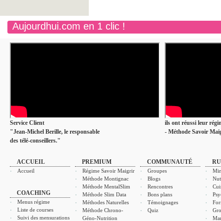
Aujourdhui.com en 1 clic !
Service Client
ils ont réussi leur rég
"Jean-Michel Berille, le responsable
- Méthode Savoir Maig
des télé-conseillers."
ACCUEIL
PREMIUM
COMMUNAUTÉ
RU
Accueil
Régime Savoir Maigrir
Groupes
Min
Méthode Montignac
Blogs
Nut
Méthode MentalSlim
Rencontres
Cui
COACHING
Méthode Slim Data
Bons plans
Psy
Menus régime
Méthodes Naturelles
Témoignages
For
Liste de courses
Méthode Chrono-
Quiz
Gro
Suivi des mensurations
Géno-Nutrition
Ma