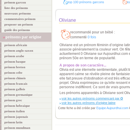
top 100 prénoms garcons
to
prénom garcon
liste des prénoms
nouveaux prénoms
commentaires prénom
Oliviane
proposer un prénom
guide des prénoms
recommandé pour un bébé :
prénoms par origine
commenté
0 fois
Oliviane est un prénom féminin d’origine latine
prénom africain
associe généralement la couleur vert. On fête 
prénom anglo-saxon
actuellement 0 Oliviane sur Aujourdhui.com et 
prénom arabe
prénom 50e en terme de popularité.
prénom basque
A propos de son caractère...
prénom breton
Olivia est une éternelle sentimentale, plutôt 
prénom celte
apparent calme se révèle pleine de fantaisie
prénom chinois
elle fait preuve d'obstination et est très eff
projet. Olivia exprimepeu ce qu'elle ressent
prénom francais
personne indifférent. Ce sont de vrais gour
prénom gallois
Les prénoms apparentés à Oliviane sont Olivia
prénom germanique
voir les autres prénoms commençant par
O
prénom grec
voir les autres prénoms d’origine latine
prénom hebraique
Cette fiche a été créée par
Equipe Aujourdhui.com
l
prénom italien
prénom japonais
prénom latin
prénom musulman