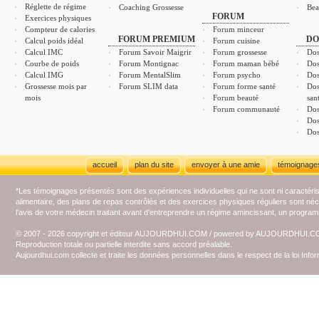
Réglette de régime
Coaching Grossesse
Bea
FORUM
Exercices physiques
Compteur de calories
Forum minceur
FORUM PREMIUM
DO
Calcul poids idéal
Forum cuisine
Calcul IMC
Forum Savoir Maigrir
Forum grossesse
Dos
Courbe de poids
Forum Montignac
Forum maman bébé
Dos
Calcul IMG
Forum MentalSlim
Forum psycho
Dos
Grossesse mois par
Forum SLIM data
Forum forme santé
Dos
mois
Forum beauté
san
Forum communauté
Dos
Dos
Dos
accueil
plan du site
envoyer à une amie
témoignage
*Les témoignages présentés sont des expériences individuelles qui ne sont ni caractéri
alimentaire, des plans de repas contrôlés et des exercices physiques réguliers sont n
l'avis de votre médecin traitant avant d'entreprendre un régime amincissant, un programm
© 2007 - 2026 copyright et éditeur AUJOURDHUI.COM / powered by AUJOURDHUI.
Reproduction totale ou partielle interdite sans accord préalable.
Aujourdhui.com collecte et traite les données personnelles dans le respect de la loi Inf