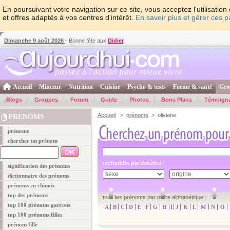
En poursuivant votre navigation sur ce site, vous acceptez l'utilisati
et offres adaptés à vos centres d'intérêt.
En savoir plus et gérer ces 
Dimanche 9 août 2026
- Bonne fête aux
Didier
Accueil
Minceur
Nutrition
Cuisine
Psycho & tests
Forme & santé
Gro
Blogs
Groupes
Forum
Guide
Photos
Bons Plans
Témoign
Accueil
>
prénoms
> oliviane
PRENOMS
prénoms
chercher un prénom
recherche par critères :
signification des prénoms
dictionnaire des prénoms
prénoms en chinois
top des prénoms
tous les prénoms par ordre alphabétique :
top 100 prénoms garcons
A
B
C
D
E
F
G
H
I
J
K
L
M
N
O
top 100 prénoms filles
prénom fille