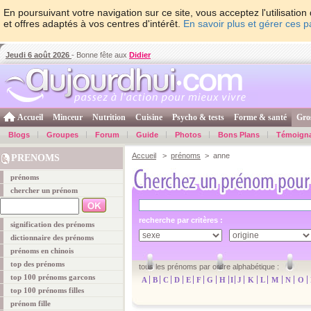
En poursuivant votre navigation sur ce site, vous acceptez l'utilisati
et offres adaptés à vos centres d'intérêt.
En savoir plus et gérer ces 
Jeudi 6 août 2026
- Bonne fête aux
Didier
Accueil
Minceur
Nutrition
Cuisine
Psycho & tests
Forme & santé
Gro
Blogs
Groupes
Forum
Guide
Photos
Bons Plans
Témoign
Accueil
>
prénoms
> anne
PRENOMS
prénoms
chercher un prénom
recherche par critères :
signification des prénoms
dictionnaire des prénoms
prénoms en chinois
top des prénoms
tous les prénoms par ordre alphabétique :
top 100 prénoms garcons
A
B
C
D
E
F
G
H
I
J
K
L
M
N
O
top 100 prénoms filles
prénom fille