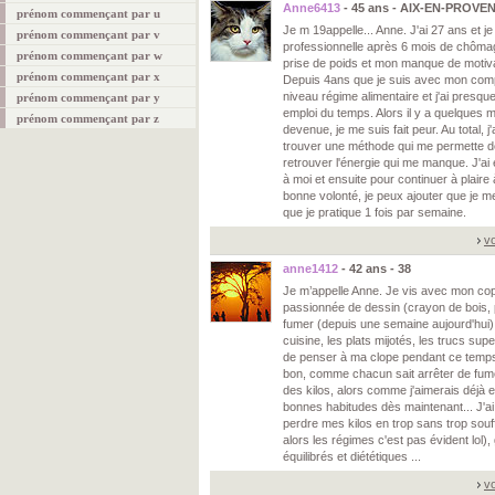
Anne6413
- 45 ans - AIX-EN-PROVEN
prénom commençant par u
Je m 19appelle... Anne. J'ai 27 ans et j
prénom commençant par v
professionnelle après 6 mois de chômag
prénom commençant par w
prise de poids et mon manque de motiva
prénom commençant par x
Depuis 4ans que je suis avec mon compa
niveau régime alimentaire et j'ai presq
prénom commençant par y
emploi du temps. Alors il y a quelques mo
prénom commençant par z
devenue, je me suis fait peur. Au total, 
trouver une méthode qui me permette de p
retrouver l'énergie qui me manque. J'ai 
à moi et ensuite pour continuer à pla
bonne volonté, je peux ajouter que je me
que je pratique 1 fois par semaine.
vo
anne1412
- 42 ans - 38
Je m’appelle Anne. Je vis avec mon cop
passionnée de dessin (crayon de bois, p
fumer (depuis une semaine aujourd'hui), j
cuisine, les plats mijotés, les trucs sup
de penser à ma clope pendant ce temps (
bon, comme chacun sait arrêter de fum
des kilos, alors comme j'aimerais déjà 
bonnes habitudes dès maintenant... J'ai
perdre mes kilos en trop sans trop souf
alors les régimes c'est pas évident lol)
équilibrés et diététiques ...
vo