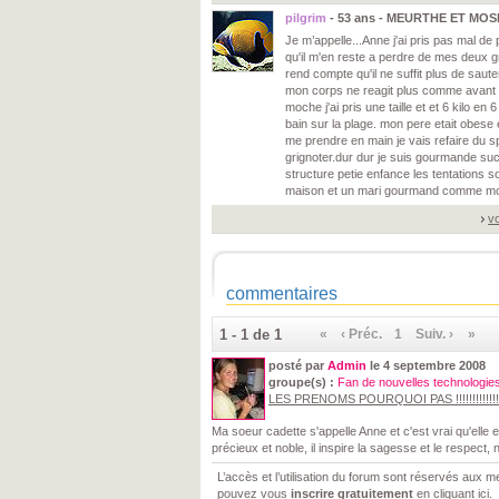
pilgrim
- 53 ans - MEURTHE ET MOS
Je m’appelle...Anne j'ai pris pas mal de 
qu'il m'en reste a perdre de mes deux g
rend compte qu'il ne suffit plus de saute
mon corps ne reagit plus comme avant e
moche j'ai pris une taille et et 6 kilo en 
bain sur la plage. mon pere etait obese 
me prendre en main je vais refaire du s
grignoter.dur dur je suis gourmande sucr
structure petie enfance les tentations s
maison et un mari gourmand comme moi 
vo
commentaires
1 - 1 de 1
«
‹ Préc.
1
Suiv. ›
»
posté par
Admin
le 4 septembre 2008
groupe(s) :
Fan de nouvelles technologie
LES PRENOMS POURQUOI PAS !!!!!!!!!!!!!!!!!
Ma soeur cadette s'appelle Anne et c'est vrai qu'elle
précieux et noble, il inspire la sagesse et le respect, 
L’accès et l’utilisation du forum sont réservés aux
pouvez vous
inscrire gratuitement
en cliquant ici
.