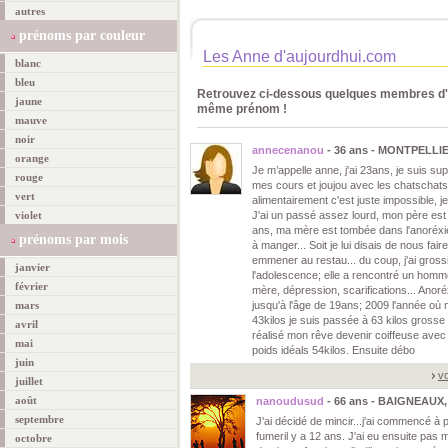
autres
prénoms par couleur
Les Anne d'aujourdhui.com
blanc
bleu
Retrouvez ci-dessous quelques membres d'a
jaune
même prénom !
mauve
noir
annecenanou
- 36 ans - MONTPELLIE
orange
Je m’appelle anne, j'ai 23ans, je suis supe
rouge
mes cours et joujou avec les chatschats
vert
alimentairement c'est juste impossible, j
violet
J'ai un passé assez lourd, mon père est 
ans, ma mère est tombée dans l'anoréxie, e
prénoms par mois
à manger... Soit je lui disais de nous fair
emmener au restau... du coup, j'ai grossi
janvier
l'adolescence; elle a rencontré un homme 
février
mère, dépression, scarifications... Anor
mars
jusqu'à l'âge de 19ans; 2009 l'année où 
43kilos je suis passée à 63 kilos grosse
avril
réalisé mon rêve devenir coiffeuse avec 
mai
poids idéals 54kilos. Ensuite débo
juin
vo
juillet
août
nanoudusud
- 66 ans - BAIGNEAUX,
septembre
J'ai décidé de mincir...j'ai commencé à 
fumeril y a 12 ans. J'ai eu ensuite pas
octobre