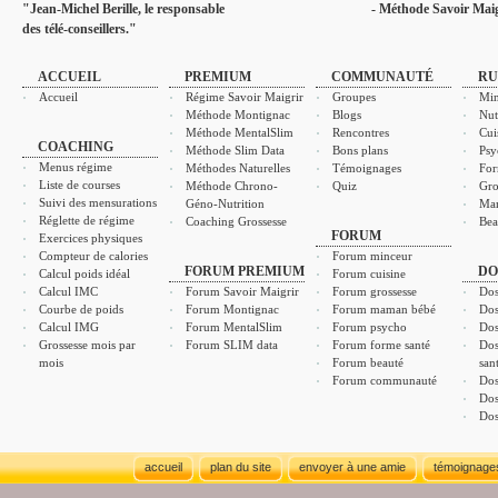
"Jean-Michel Berille, le responsable
- Méthode Savoir Maig
des télé-conseillers."
ACCUEIL
PREMIUM
COMMUNAUTÉ
RU
Accueil
Régime Savoir Maigrir
Groupes
Min
Méthode Montignac
Blogs
Nut
Méthode MentalSlim
Rencontres
Cui
COACHING
Méthode Slim Data
Bons plans
Psy
Menus régime
Méthodes Naturelles
Témoignages
For
Liste de courses
Méthode Chrono-
Quiz
Gro
Suivi des mensurations
Géno-Nutrition
Ma
Réglette de régime
Coaching Grossesse
Bea
FORUM
Exercices physiques
Compteur de calories
Forum minceur
FORUM PREMIUM
DO
Calcul poids idéal
Forum cuisine
Calcul IMC
Forum Savoir Maigrir
Forum grossesse
Dos
Courbe de poids
Forum Montignac
Forum maman bébé
Dos
Calcul IMG
Forum MentalSlim
Forum psycho
Dos
Grossesse mois par
Forum SLIM data
Forum forme santé
Dos
mois
Forum beauté
san
Forum communauté
Dos
Dos
Dos
accueil
plan du site
envoyer à une amie
témoignage