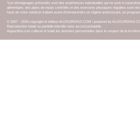
*Les témoignages présentés sont des expériences individuelles qui ne sont ni caractéri
alimentaire, des plans de repas contrôlés et des exercices physiques réguliers sont n
l'avis de votre médecin traitant avant d'entreprendre un régime amincissant, un programm
© 2007 - 2026 copyright et éditeur AUJOURDHUI.COM / powered by AUJOURDHUI.
Reproduction totale ou partielle interdite sans accord préalable.
Aujourdhui.com collecte et traite les données personnelles dans le respect de la loi Inf