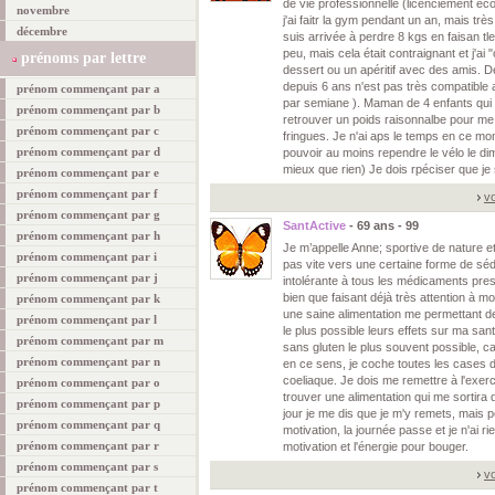
de vie professionnelle (licenciement é
novembre
j'ai faitr la gym pendant un an, mais trè
décembre
suis arrivée à perdre 8 kgs en faisan t
peu, mais cela était contraignant et j'a
prénoms par lettre
dessert ou un apéritif avec des amis. De 
depuis 6 ans n'est pas très compatible 
prénom commençant par a
par semiane ). Maman de 4 enfants qui s
prénom commençant par b
retrouver un poids raisonnalbe pour m
prénom commençant par c
fringues. Je n'ai aps le temps en ce mo
prénom commençant par d
pouvoir au moins rependre le vélo le di
mieux que rien) Je dois rpéciser que je
prénom commençant par e
prénom commençant par f
vo
prénom commençant par g
SantActive
- 69 ans - 99
prénom commençant par h
Je m’appelle Anne; sportive de nature et
prénom commençant par i
pas vite vers une certaine forme de séd
prénom commençant par j
intolérante à tous les médicaments pres
bien que faisant déjà très attention à mo
prénom commençant par k
une saine alimentation me permettant de
prénom commençant par l
le plus possible leurs effets sur ma sant
prénom commençant par m
sans gluten le plus souvent possible, c
prénom commençant par n
en ce sens, je coche toutes les cases d
coeliaque. Je dois me remettre à l'exerci
prénom commençant par o
trouver une alimentation qui me sortira d
prénom commençant par p
jour je me dis que je m'y remets, mais p
prénom commençant par q
motivation, la journée passe et je n'ai rie
prénom commençant par r
motivation et l'énergie pour bouger.
prénom commençant par s
vo
prénom commençant par t