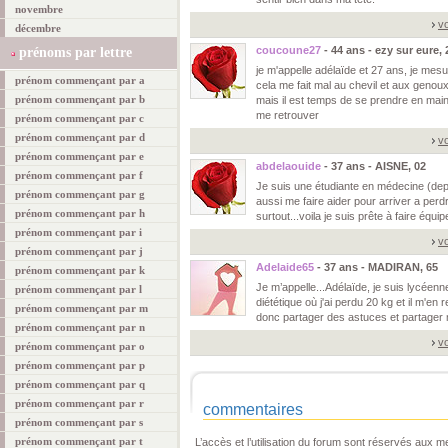
novembre
vo
décembre
coucoune27
- 44 ans - ezy sur eure, 
prénoms par lettre
je m'appelle adélaïde et 27 ans, je me
prénom commençant par a
cela me fait mal au chevil et aux genou
prénom commençant par b
mais il est temps de se prendre en main
me retrouver
prénom commençant par c
prénom commençant par d
vo
prénom commençant par e
abdelaouide
- 37 ans - AISNE, 02
prénom commençant par f
Je suis une étudiante en médecine (depui
prénom commençant par g
aussi me faire aider pour arriver a perd
prénom commençant par h
surtout...voila je suis prête à faire équi
prénom commençant par i
vo
prénom commençant par j
Adelaide65
- 37 ans - MADIRAN, 65
prénom commençant par k
Je m’appelle...Adélaïde, je suis lycéenne
prénom commençant par l
diététique où j'ai perdu 20 kg et il m'en r
prénom commençant par m
donc partager des astuces et partager
prénom commençant par n
vo
prénom commençant par o
prénom commençant par p
prénom commençant par q
prénom commençant par r
commentaires
prénom commençant par s
prénom commençant par t
L’accès et l’utilisation du forum sont réservés aux