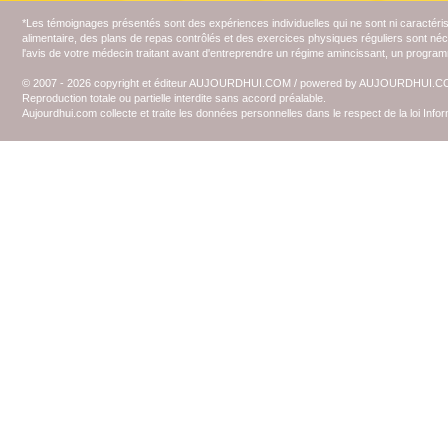
*Les témoignages présentés sont des expériences individuelles qui ne sont ni caractéri
alimentaire, des plans de repas contrôlés et des exercices physiques réguliers sont n
l'avis de votre médecin traitant avant d'entreprendre un régime amincissant, un programm
© 2007 - 2026 copyright et éditeur AUJOURDHUI.COM / powered by AUJOURDHUI.
Reproduction totale ou partielle interdite sans accord préalable.
Aujourdhui.com collecte et traite les données personnelles dans le respect de la loi Inf