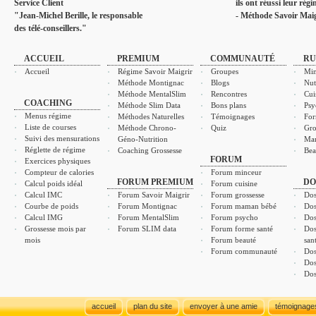
Service Client
ils ont réussi leur rég
"Jean-Michel Berille, le responsable
- Méthode Savoir Maig
des télé-conseillers."
ACCUEIL
PREMIUM
COMMUNAUTÉ
RU
Accueil
Régime Savoir Maigrir
Groupes
Min
Méthode Montignac
Blogs
Nut
Méthode MentalSlim
Rencontres
Cui
COACHING
Méthode Slim Data
Bons plans
Psy
Menus régime
Méthodes Naturelles
Témoignages
For
Liste de courses
Méthode Chrono-
Quiz
Gro
Suivi des mensurations
Géno-Nutrition
Ma
Réglette de régime
Coaching Grossesse
Bea
FORUM
Exercices physiques
Compteur de calories
Forum minceur
FORUM PREMIUM
DO
Calcul poids idéal
Forum cuisine
Calcul IMC
Forum Savoir Maigrir
Forum grossesse
Dos
Courbe de poids
Forum Montignac
Forum maman bébé
Dos
Calcul IMG
Forum MentalSlim
Forum psycho
Dos
Grossesse mois par
Forum SLIM data
Forum forme santé
Dos
mois
Forum beauté
san
Forum communauté
Dos
Dos
Dos
accueil
plan du site
envoyer à une amie
témoignage