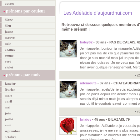
autres
prénoms par couleur
Les Adélaïde d'aujourdhui.com
blanc
Retrouvez ci-dessous quelques membres d'a
bleu
même prénom !
jaune
mauve
haley62
- 38 ans - PAS DE CALAIS, 6
noir
Je m’appelle...bonjour, ja m'appelle Adé
orange
j'ai prit pas mal de kilo que j'aimerais 
rouge
donc je suis musclé mais j'ai un peu de 
vert
niveau des cuisses. Je ne veux pas fair
violet
bien avoir quelque renseignement. Merc
prénoms par mois
vo
ademoute
- 37 ans - CHATEAUBRIAN
janvier
février
Je m’appelle...adélaïde. je suis étudiante
pris de poids depuis l'an dernier mais il
mars
sentais déjà mieux mais je les ai repris
avril
pas du tt! je voudrais savoir comment p
mai
vo
juin
juillet
briajoy
- 45 ans - BILAZAIS, 79
août
Je m’appelle...Adélaïde et je voudrais pe
grossesses, je ne me sens plus assez
septembre
pour m'habiller. Je voudrais me sentir
octobre
sentir bien dans ma tête.