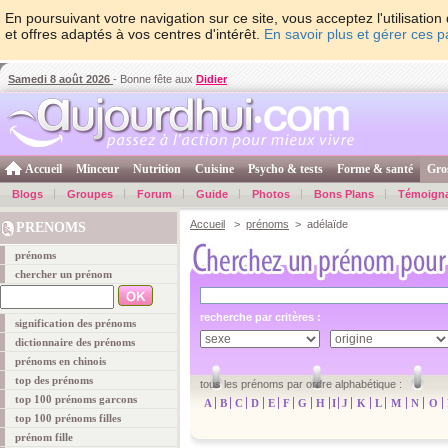
En poursuivant votre navigation sur ce site, vous acceptez l'utilisati
et offres adaptés à vos centres d'intérêt.
En savoir plus et gérer ces 
Samedi 8 août 2026
- Bonne fête aux
Didier
Accueil
Minceur
Nutrition
Cuisine
Psycho & tests
Forme & santé
Gro
Blogs
Groupes
Forum
Guide
Photos
Bons Plans
Témoign
Accueil
>
prénoms
> adélaïde
PRENOMS
prénoms
chercher un prénom
recherche par critères :
signification des prénoms
dictionnaire des prénoms
prénoms en chinois
top des prénoms
tous les prénoms par ordre alphabétique :
top 100 prénoms garcons
A
B
C
D
E
F
G
H
I
J
K
L
M
N
O
top 100 prénoms filles
prénom fille