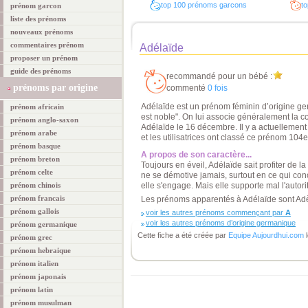
top 100 prénoms garcons
to
prénom garcon
liste des prénoms
nouveaux prénoms
commentaires prénom
Adélaïde
proposer un prénom
guide des prénoms
recommandé pour un bébé :
prénoms par origine
commenté
0 fois
Adélaïde est un prénom féminin d’origine ger
prénom africain
est noble". On lui associe généralement la co
prénom anglo-saxon
Adélaïde le 16 décembre. Il y a actuellemen
prénom arabe
et les utilisatrices ont classé ce prénom 104
prénom basque
A propos de son caractère...
prénom breton
Toujours en éveil, Adélaïde sait profiter de la
prénom celte
ne se démotive jamais, surtout en ce qui co
prénom chinois
elle s'engage. Mais elle supporte mal l'autorit
prénom francais
Les prénoms apparentés à Adélaïde sont Adè
prénom gallois
voir les autres prénoms commençant par
A
voir les autres prénoms d’origine germanique
prénom germanique
Cette fiche a été créée par
Equipe Aujourdhui.com
l
prénom grec
prénom hebraique
prénom italien
prénom japonais
prénom latin
prénom musulman