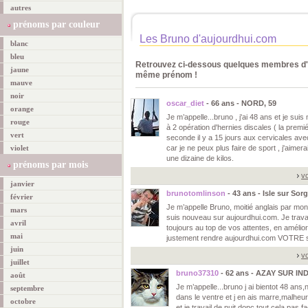
autres
prénoms par couleur
Les Bruno d'aujourdhui.com
blanc
bleu
Retrouvez ci-dessous quelques membres d'a
jaune
même prénom !
mauve
noir
oscar_diet
- 66 ans - NORD, 59
orange
Je m’appelle...bruno , j'ai 48 ans et je sui
rouge
à 2 opération d'hernies discales ( la premié
vert
seconde il y a 15 jours aux cervicales avec
violet
car je ne peux plus faire de sport , j'aime
une dizaine de kilos.
prénoms par mois
vo
janvier
brunotomlinson
- 43 ans - Isle sur Sor
février
Je m’appelle Bruno, moitié anglais par mo
mars
suis nouveau sur aujourdhui.com. Je travail
avril
toujours au top de vos attentes, en amélio
mai
justement rendre aujourdhui.com VOTRE s
juin
vo
juillet
bruno37310
- 62 ans - AZAY SUR IN
août
Je m’appelle...bruno j ai bientot 48 ans,
septembre
dans le ventre et j en ais marre,malheu
octobre
et je travail de nuit,donc tout cela pas f