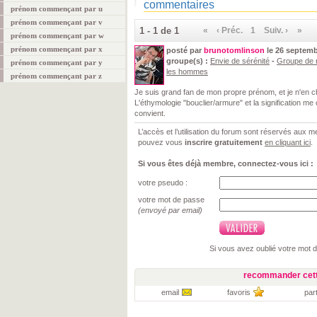
commentaires
prénom commençant par u
prénom commençant par v
1 - 1 de 1
«
‹ Préc.
1
Suiv. ›
»
prénom commençant par w
prénom commençant par x
posté par
brunotomlinson
le 26 septemb
groupe(s) :
Envie de sérénité
-
Groupe de r
prénom commençant par y
les hommes
prénom commençant par z
Je suis grand fan de mon propre prénom, et je n'en c
L'éthymologie "bouclier/armure" et la signification me
convient.
L’accès et l’utilisation du forum sont réservés aux
pouvez vous
inscrire gratuitement
en cliquant ici
.
Si vous êtes déjà membre, connectez-vous ici :
votre pseudo :
votre mot de passe
(envoyé par email)
Si vous avez oublié votre mot 
recommander cett
email
favoris
par