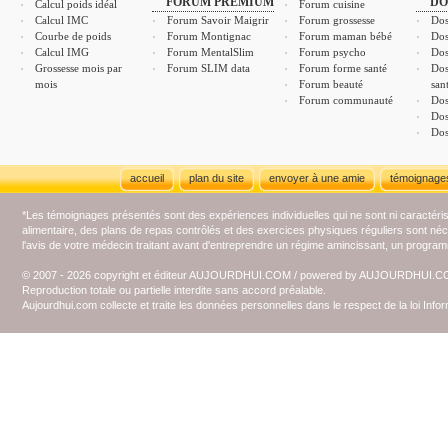
FORUM PREMIUM
DO
Calcul poids idéal
Forum cuisine
Calcul IMC
Forum Savoir Maigrir
Forum grossesse
Dos
Courbe de poids
Forum Montignac
Forum maman bébé
Dos
Calcul IMG
Forum MentalSlim
Forum psycho
Dos
Grossesse mois par
Forum SLIM data
Forum forme santé
Dos
mois
Forum beauté
san
Forum communauté
Dos
Dos
Dos
accueil
plan du site
envoyer à une amie
témoignage
*Les témoignages présentés sont des expériences individuelles qui ne sont ni caractéri
alimentaire, des plans de repas contrôlés et des exercices physiques réguliers sont n
l'avis de votre médecin traitant avant d'entreprendre un régime amincissant, un programm
© 2007 - 2026 copyright et éditeur AUJOURDHUI.COM / powered by AUJOURDHUI.
Reproduction totale ou partielle interdite sans accord préalable.
Aujourdhui.com collecte et traite les données personnelles dans le respect de la loi Inf