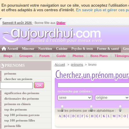
En poursuivant votre navigation sur ce site, vous acceptez l'utilisati
et offres adaptés à vos centres d'intérêt.
En savoir plus et gérer ces 
Samedi 8 août 2026
- Bonne fête aux
Didier
Accueil
Minceur
Nutrition
Cuisine
Psycho & tests
Forme & santé
Gro
Blogs
Groupes
Forum
Guide
Photos
Bons Plans
Témoign
Accueil
>
prénoms
> bruno
PRENOMS
prénoms
chercher un prénom
recherche par critères :
signification des prénoms
dictionnaire des prénoms
prénoms en chinois
top des prénoms
tous les prénoms par ordre alphabétique :
top 100 prénoms garcons
A
B
C
D
E
F
G
H
I
J
K
L
M
N
O
top 100 prénoms filles
prénom fille