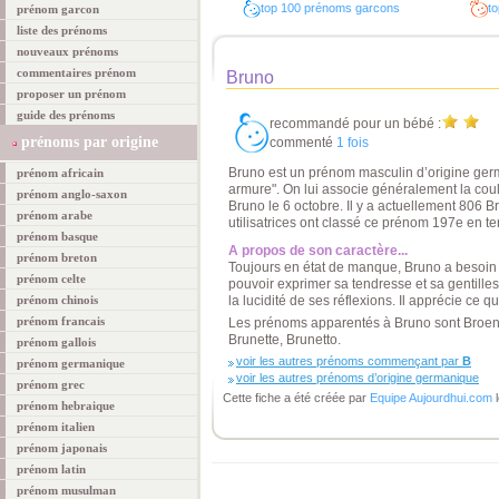
top 100 prénoms garcons
to
prénom garcon
liste des prénoms
nouveaux prénoms
commentaires prénom
Bruno
proposer un prénom
guide des prénoms
recommandé pour un bébé :
prénoms par origine
commenté
1 fois
Bruno est un prénom masculin d’origine germa
prénom africain
armure". On lui associe généralement la coul
prénom anglo-saxon
Bruno le 6 octobre. Il y a actuellement 806 B
prénom arabe
utilisatrices ont classé ce prénom 197e en te
prénom basque
A propos de son caractère...
prénom breton
Toujours en état de manque, Bruno a besoin
prénom celte
pouvoir exprimer sa tendresse et sa gentille
prénom chinois
la lucidité de ses réflexions. Il apprécie ce qu
prénom francais
Les prénoms apparentés à Bruno sont Broen,
Brunette, Brunetto.
prénom gallois
voir les autres prénoms commençant par
B
prénom germanique
voir les autres prénoms d’origine germanique
prénom grec
Cette fiche a été créée par
Equipe Aujourdhui.com
l
prénom hebraique
prénom italien
prénom japonais
prénom latin
prénom musulman