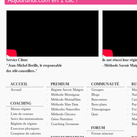
Aujourdhui.com en 1 clic !
Service Client
ils ont réussi leur rég
"Jean-Michel Berille, le responsable
- Méthode Savoir Maig
des télé-conseillers."
ACCUEIL
PREMIUM
COMMUNAUTÉ
RU
Accueil
Régime Savoir Maigrir
Groupes
Min
Méthode Montignac
Blogs
Nut
Méthode MentalSlim
Rencontres
Cui
COACHING
Méthode Slim Data
Bons plans
Psy
Menus régime
Méthodes Naturelles
Témoignages
For
Liste de courses
Méthode Chrono-
Quiz
Gro
Suivi des mensurations
Géno-Nutrition
Ma
Réglette de régime
Coaching Grossesse
Bea
FORUM
Exercices physiques
Compteur de calories
Forum minceur