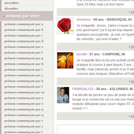
novembre
1ans 22 kilos mais j ai tout repris.
décembre
vo
prénoms par lettre
tenebreu
- 60 ans - MANOSQUE, 04
prénom commençant par a
Je m’appelle...bruno , j'aime croquer la 
prénom commençant par b
tres gourmand ! j'ai 5 kg de trop depuis
quelques jours(génial) , je suis un hyper
prénom commençant par c
de volontée ; qui veut m'aider ?
prénom commençant par d
vo
prénom commençant par e
prénom commençant par f
bou66
- 57 ans - CAMPOME, 66
prénom commençant par g
Je m’appelle Bou et j'ai une activité pro
prénom commençant par h
pratique la course à pied depuis 2 ans. 
famille, mais j'aimerais perdre 4 ou 5 ki
prénom commençant par i
courses plus longues (Marathon etTrail
prénom commençant par j
prénom commençant par k
vo
prénom commençant par l
FABRUALCO
- 58 ans - ASLONNES, 86
prénom commençant par m
J'ai décidé de perdre un peu de poids du à
prénom commençant par n
bouge et je recherche via ce site une mo
prénom commençant par o
motivée débutante pour courir région ST J
motivé ! ! !
prénom commençant par p
prénom commençant par q
vo
prénom commençant par r
prénom commençant par s
prénom commençant par t