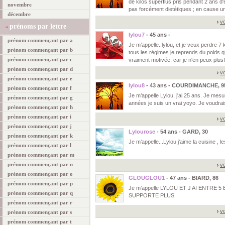
de kilos superflus pris pendant 2 ans
novembre
pas forcément dietétiques ; en cause u
décembre
vo
prénoms par lettre
lylou7
- 45 ans -
prénom commençant par a
Je m’appelle..lylou, et je veux perdre 7 
prénom commençant par b
tous les régimes je reprends du poids qu
prénom commençant par c
vraiment motivée, car je n'en peux plus!
prénom commençant par d
vo
prénom commençant par e
lylou8
- 43 ans - COURDIMANCHE, 9
prénom commençant par f
Je m’appelle Lylou, j'ai 25 ans. Je mes
prénom commençant par g
années je suis un vrai yoyo. Je voudrais
prénom commençant par h
prénom commençant par i
vo
prénom commençant par j
Lylourose
- 54 ans - GARD, 30
prénom commençant par k
Je m’appelle...Lylou j'aime la cuisine , le
prénom commençant par l
prénom commençant par m
prénom commençant par n
vo
prénom commençant par o
GLOUGLOU1
- 47 ans - BIARD, 86
prénom commençant par p
Je m’appelle LYLOU ET J AI ENTRE 5
prénom commençant par q
SUPPORTE PLUS
prénom commençant par r
vo
prénom commençant par s
prénom commençant par t