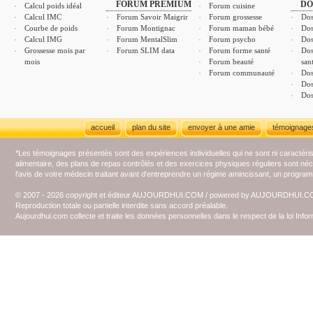
FORUM PREMIUM
DO
Calcul poids idéal
Forum cuisine
Calcul IMC
Forum Savoir Maigrir
Forum grossesse
Dos
Courbe de poids
Forum Montignac
Forum maman bébé
Dos
Calcul IMG
Forum MentalSlim
Forum psycho
Dos
Grossesse mois par
Forum SLIM data
Forum forme santé
Dos
mois
Forum beauté
san
Forum communauté
Dos
Dos
Dos
accueil
plan du site
envoyer à une amie
témoignage
*Les témoignages présentés sont des expériences individuelles qui ne sont ni caractéri
alimentaire, des plans de repas contrôlés et des exercices physiques réguliers sont n
l'avis de votre médecin traitant avant d'entreprendre un régime amincissant, un programm
© 2007 - 2026 copyright et éditeur AUJOURDHUI.COM / powered by AUJOURDHUI.
Reproduction totale ou partielle interdite sans accord préalable.
Aujourdhui.com collecte et traite les données personnelles dans le respect de la loi Inf