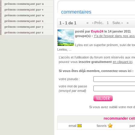
prénom commençant par u
prénom commençant par v
commentaires
prénom commençant par w
prénom commençant par x
1 - 1 de 1
«
‹ Préc.
1
Suiv. ›
»
prénom commençant par y
posté par
Evylo24
le 14 janvier 2011
prénom commençant par z
groupe(s) :
Y'a de l'espoir dans nos ass
Lylou est un superbe prénom, suivi de tou
Leelou, ...
L’accès et l’utilisation du forum sont réservés aux
pouvez vous
inscrire gratuitement
en cliquant ici
.
Si vous êtes déjà membre, connectez-vous ici :
votre pseudo :
votre mot de passe
(envoyé par email)
Si vous avez oublié votre mot 
recommander cett
email
favoris
par