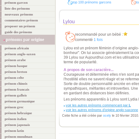
top 100 prénoms garcons
to
prénom garcon
liste des prénoms
nouveaux prénoms
commentaires prénom
Lylou
proposer un prénom
guide des prénoms
recommandé pour un bébé :
prénoms par origine
commenté
1 fois
Lylou est un prénom féminin d’origine anglo-
prénom africain
bonheur". On lui associe généralement la cou
prénom anglo-saxon
39 Lylou sur Aujourdhui.com et les utilisatr
prénom arabe
terme de popularité.
prénom basque
A propos de son caractère...
prénom breton
Courageuse et déterminée elles n'en sont pa
prénom celte
l'hostilité elles ne savent réagir et se refe
prénom chinois
Sorte de double personnalité ancrée en elles, 
sympathiques, méfiantes et introverties. Une
prénom francais
en gardant des distances bien définies.
prénom gallois
Les prénoms apparentés à Lylou sont Lydia 
prénom germanique
voir les autres prénoms commençant par
L
prénom grec
voir les autres prénoms d’origine anglo-saxonne
prénom hebraique
Cette fiche a été créée par
ocely
le 10 février 2010.
prénom italien
prénom japonais
prénom latin
prénom musulman