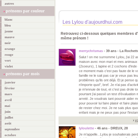
autres
prénoms par couleur
blanc
Les Lylou d'aujourdhui.com
bleu
jaune
Retrouvez ci-dessous quelques membres d'a
mauve
même prénom !
noir
orange
merrychrismas
- 39 ans - La Rochett
rouge
Salut ! on me surnomme Lylou, j'ai 22 an
vert
maison avec mon mari et mes animaux d
violet
(2soeurs), 1 lapine et 2 cochons d'inde 
ce moment mais c'est pas faute de le vo
prénoms par mois
famille ne le sait pas car je veux pas l
problèmes qu'ils ont déjà. Et je pense qu
janvier
n'importe quoi", bref. Je n'ai pas d'activ
février
je m'ennuie de tout, et c'est pas drole to
mars
pourtant j'ai passé un test d'évaluation 
arreté. Je voudrais tant pouvoir aider 
avril
pour pouvoir lui faire plaisir et faire pl
mai
de rester chez moi. Je ne sais plus quoi
juin
enfant mais je ne peux pas pour l'insta
juillet
vo
août
lyloulette
- 46 ans - DREUX, 28
septembre
Je m’appelle...Lylou je souhaiterais perdr
octobre