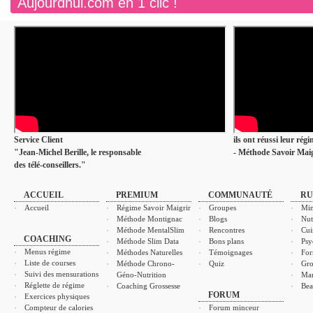
Aujourdhui.com en 1 clic !
Service Client
ils ont réussi leur rég
"Jean-Michel Berille, le responsable
- Méthode Savoir Maig
des télé-conseillers."
ACCUEIL
PREMIUM
COMMUNAUTÉ
RU
Accueil
Régime Savoir Maigrir
Groupes
Min
Méthode Montignac
Blogs
Nut
Méthode MentalSlim
Rencontres
Cui
COACHING
Méthode Slim Data
Bons plans
Psy
Menus régime
Méthodes Naturelles
Témoignages
For
Liste de courses
Méthode Chrono-
Quiz
Gro
Suivi des mensurations
Géno-Nutrition
Ma
Réglette de régime
Coaching Grossesse
Bea
FORUM
Exercices physiques
Compteur de calories
Forum minceur