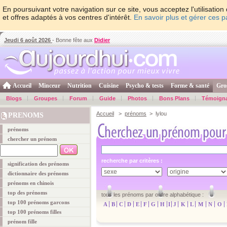
En poursuivant votre navigation sur ce site, vous acceptez l'utilisati
et offres adaptés à vos centres d'intérêt.
En savoir plus et gérer ces 
Jeudi 6 août 2026
- Bonne fête aux
Didier
Accueil
Minceur
Nutrition
Cuisine
Psycho & tests
Forme & santé
Gro
Blogs
Groupes
Forum
Guide
Photos
Bons Plans
Témoign
Accueil
>
prénoms
> lylou
PRENOMS
prénoms
chercher un prénom
recherche par critères :
signification des prénoms
dictionnaire des prénoms
prénoms en chinois
top des prénoms
tous les prénoms par ordre alphabétique :
top 100 prénoms garcons
A
B
C
D
E
F
G
H
I
J
K
L
M
N
O
top 100 prénoms filles
prénom fille