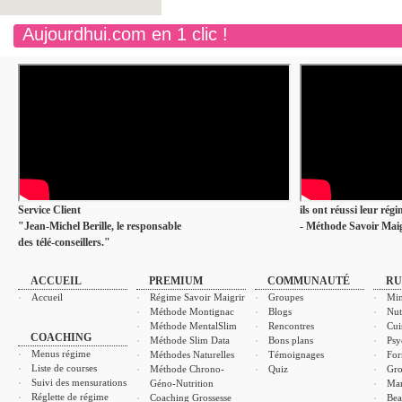
Aujourdhui.com en 1 clic !
Service Client
ils ont réussi leur rég
"Jean-Michel Berille, le responsable
- Méthode Savoir Maig
des télé-conseillers."
ACCUEIL
PREMIUM
COMMUNAUTÉ
RU
Accueil
Régime Savoir Maigrir
Groupes
Min
Méthode Montignac
Blogs
Nut
Méthode MentalSlim
Rencontres
Cui
COACHING
Méthode Slim Data
Bons plans
Psy
Menus régime
Méthodes Naturelles
Témoignages
For
Liste de courses
Méthode Chrono-
Quiz
Gro
Suivi des mensurations
Géno-Nutrition
Ma
Réglette de régime
Coaching Grossesse
Bea