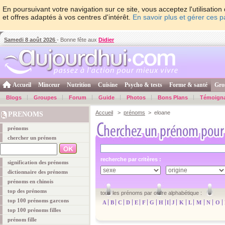
En poursuivant votre navigation sur ce site, vous acceptez l'utilisati
et offres adaptés à vos centres d'intérêt.
En savoir plus et gérer ces 
Samedi 8 août 2026
- Bonne fête aux
Didier
Accueil
Minceur
Nutrition
Cuisine
Psycho & tests
Forme & santé
Gro
Blogs
Groupes
Forum
Guide
Photos
Bons Plans
Témoign
Accueil
>
prénoms
> eloane
PRENOMS
prénoms
chercher un prénom
recherche par critères :
signification des prénoms
dictionnaire des prénoms
prénoms en chinois
top des prénoms
tous les prénoms par ordre alphabétique :
top 100 prénoms garcons
A
B
C
D
E
F
G
H
I
J
K
L
M
N
O
top 100 prénoms filles
prénom fille