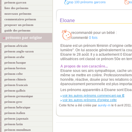
top 100 prénoms garcons
to
prénom garcon
liste des prénoms
nouveaux prénoms
commentaires prénom
Eloane
proposer un prénom
guide des prénoms
recommandé pour un bébé :
prénoms par origine
commenté
0 fois
Eloane est un prénom féminin d’origine celte 
prénom africain
lumière". On lui associe généralement la coul
prénom anglo-saxon
Eloane le 28 août. Il y a actuellement 0 Eloa
prénom arabe
utilisatrices ont classé ce prénom 50e en ter
prénom basque
A propos de son caractère...
prénom breton
Eloane sous ses airs sympathique, cache un c
prénom celte
même se mettre en colère. Professionnelleme
prénom chinois
honnête, réactive, douée pour les relations
épanouissment personnelle est plus importan
prénom francais
Les prénoms apparentés à Eloane sont Eloa
prénom gallois
voir les autres prénoms commençant par
E
prénom germanique
voir les autres prénoms d’origine celte
prénom grec
Cette fiche a été créée par
aurely-m
le 6 avril 2011.
prénom hebraique
prénom italien
prénom japonais
prénom latin
prénom musulman