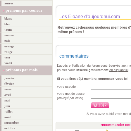
autres
prénoms par couleur
Les Eloane d'aujourdhui.com
blanc
bleu
Retrouvez ci-dessous quelques membres d'a
jaune
même prénom !
mauve
noir
orange
rouge
commentaires
vert
violet
L’accès et l’utilisation du forum sont réservés aux
prénoms par mois
pouvez vous
inscrire gratuitement
en cliquant ici
.
janvier
Si vous êtes déjà membre, connectez-vous ici :
février
votre pseudo :
mars
votre mot de passe
avril
(envoyé par email)
mai
juin
juillet
Si vous avez oublié votre mot 
août
septembre
recommander cett
octobre