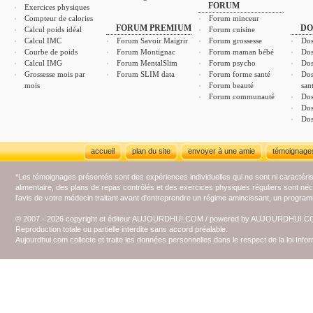
FORUM
Exercices physiques
Compteur de calories
Forum minceur
FORUM PREMIUM
DO
Calcul poids idéal
Forum cuisine
Calcul IMC
Forum Savoir Maigrir
Forum grossesse
Dos
Courbe de poids
Forum Montignac
Forum maman bébé
Dos
Calcul IMG
Forum MentalSlim
Forum psycho
Dos
Grossesse mois par
Forum SLIM data
Forum forme santé
Dos
mois
Forum beauté
san
Forum communauté
Dos
Dos
Dos
accueil
plan du site
envoyer à une amie
témoignage
*Les témoignages présentés sont des expériences individuelles qui ne sont ni caractéri
alimentaire, des plans de repas contrôlés et des exercices physiques réguliers sont n
l'avis de votre médecin traitant avant d'entreprendre un régime amincissant, un programm
© 2007 - 2026 copyright et éditeur AUJOURDHUI.COM / powered by AUJOURDHUI.
Reproduction totale ou partielle interdite sans accord préalable.
Aujourdhui.com collecte et traite les données personnelles dans le respect de la loi Inf