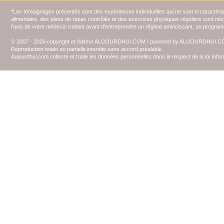
*Les témoignages présentés sont des expériences individuelles qui ne sont ni caractéri
alimentaire, des plans de repas contrôlés et des exercices physiques réguliers sont n
l'avis de votre médecin traitant avant d'entreprendre un régime amincissant, un programm
© 2007 - 2026 copyright et éditeur AUJOURDHUI.COM / powered by AUJOURDHUI.
Reproduction totale ou partielle interdite sans accord préalable.
Aujourdhui.com collecte et traite les données personnelles dans le respect de la loi Inf