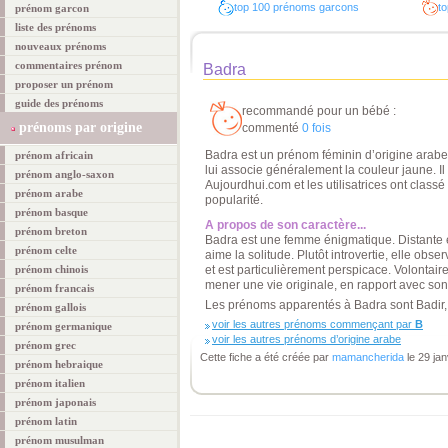
top 100 prénoms garcons
to
prénom garcon
liste des prénoms
nouveaux prénoms
commentaires prénom
Badra
proposer un prénom
guide des prénoms
recommandé pour un bébé :
prénoms par origine
commenté
0 fois
Badra est un prénom féminin d’origine arabe q
prénom africain
lui associe généralement la couleur jaune. Il
prénom anglo-saxon
Aujourdhui.com et les utilisatrices ont clas
prénom arabe
popularité.
prénom basque
A propos de son caractère...
prénom breton
Badra est une femme énigmatique. Distante et
prénom celte
aime la solitude. Plutôt introvertie, elle obse
prénom chinois
et est particulièrement perspicace. Volontai
mener une vie originale, en rapport avec son s
prénom francais
Les prénoms apparentés à Badra sont Badir, 
prénom gallois
voir les autres prénoms commençant par
B
prénom germanique
voir les autres prénoms d’origine arabe
prénom grec
Cette fiche a été créée par
mamancherida
le 29 jan
prénom hebraique
prénom italien
prénom japonais
prénom latin
prénom musulman