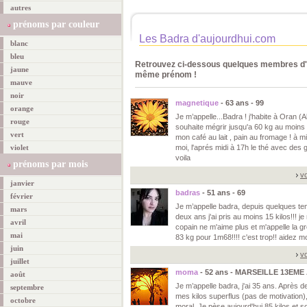
autres
prénoms par couleur
Les Badra d'aujourdhui.com
blanc
bleu
Retrouvez ci-dessous quelques membres d'a
jaune
même prénom !
mauve
noir
magnetique
- 63 ans - 99
orange
Je m’appelle...Badra ! j'habite à Oran (Al
rouge
souhaite mégrir jusqu'a 60 kg au moins 
vert
mon café au lait , pain au fromage ! à m
violet
moi, l'aprés midi à 17h le thé avec des ga
voila
prénoms par mois
vo
janvier
badras
- 51 ans - 69
février
Je m’appelle badra, depuis quelques te
mars
deux ans j'ai pris au moins 15 kilos!!! j
avril
copain ne m'aime plus et m'appelle la g
mai
83 kg pour 1m68!!!! c'est trop!! aidez moi 
juin
vo
juillet
moma
- 52 ans - MARSEILLE 13EME
août
Je m’appelle badra, j'ai 35 ans. Après 
septembre
mes kilos superflus (pas de motivation
octobre
moral. Je pèse aujourd'hui 85 kilos et s