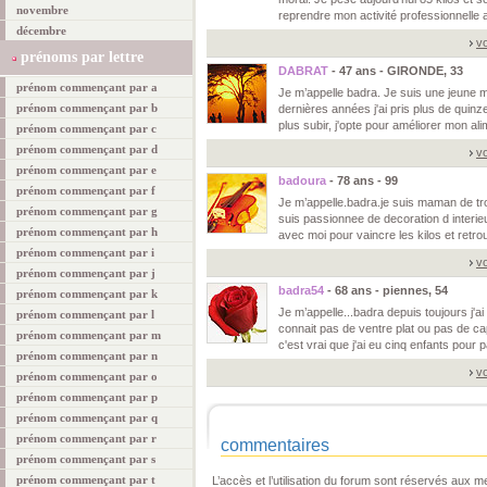
novembre
reprendre mon activité professionnelle 
décembre
vo
prénoms par lettre
DABRAT
- 47 ans - GIRONDE, 33
prénom commençant par a
Je m’appelle badra. Je suis une jeune m
prénom commençant par b
dernières années j'ai pris plus de quinze
plus subir, j'opte pour améliorer mon ali
prénom commençant par c
prénom commençant par d
vo
prénom commençant par e
badoura
- 78 ans - 99
prénom commençant par f
Je m’appelle.badra.je suis maman de tro
prénom commençant par g
suis passionnee de decoration d interie
prénom commençant par h
avec moi pour vaincre les kilos et retr
prénom commençant par i
vo
prénom commençant par j
badra54
- 68 ans - piennes, 54
prénom commençant par k
Je m’appelle...badra depuis toujours j'a
prénom commençant par l
connait pas de ventre plat ou pas de cap
prénom commençant par m
c'est vrai que j'ai eu cinq enfants pour
prénom commençant par n
vo
prénom commençant par o
prénom commençant par p
prénom commençant par q
prénom commençant par r
commentaires
prénom commençant par s
prénom commençant par t
L’accès et l’utilisation du forum sont réservés aux