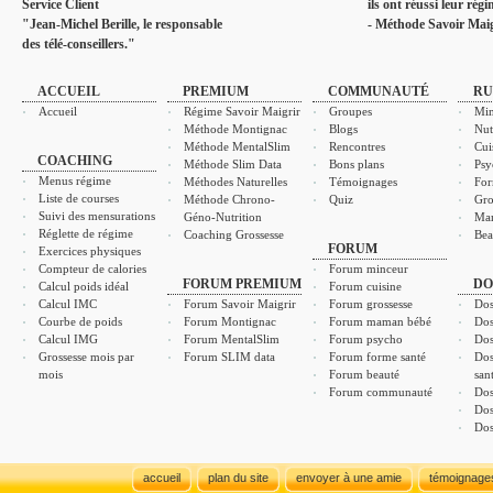
Service Client
ils ont réussi leur rég
"Jean-Michel Berille, le responsable
- Méthode Savoir Maig
des télé-conseillers."
ACCUEIL
PREMIUM
COMMUNAUTÉ
RU
Accueil
Régime Savoir Maigrir
Groupes
Min
Méthode Montignac
Blogs
Nut
Méthode MentalSlim
Rencontres
Cui
COACHING
Méthode Slim Data
Bons plans
Psy
Menus régime
Méthodes Naturelles
Témoignages
For
Liste de courses
Méthode Chrono-
Quiz
Gro
Suivi des mensurations
Géno-Nutrition
Ma
Réglette de régime
Coaching Grossesse
Bea
FORUM
Exercices physiques
Compteur de calories
Forum minceur
FORUM PREMIUM
DO
Calcul poids idéal
Forum cuisine
Calcul IMC
Forum Savoir Maigrir
Forum grossesse
Dos
Courbe de poids
Forum Montignac
Forum maman bébé
Dos
Calcul IMG
Forum MentalSlim
Forum psycho
Dos
Grossesse mois par
Forum SLIM data
Forum forme santé
Dos
mois
Forum beauté
san
Forum communauté
Dos
Dos
Dos
accueil
plan du site
envoyer à une amie
témoignage