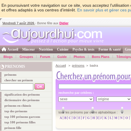
En poursuivant votre navigation sur ce site, vous acceptez l'utilisati
et offres adaptés à vos centres d'intérêt.
En savoir plus et gérer ces 
Vendredi 7 août 2026
- Bonne fête aux
Didier
Accueil
Minceur
Nutrition
Cuisine
Psycho & tests
Forme & santé
Gro
Blogs
Groupes
Forum
Guide
Photos
Bons Plans
Témoign
Accueil
>
prénoms
> badra
PRENOMS
prénoms
chercher un prénom
recherche par critères :
signification des prénoms
dictionnaire des prénoms
prénoms en chinois
top des prénoms
tous les prénoms par ordre alphabétique :
top 100 prénoms garcons
A
B
C
D
E
F
G
H
I
J
K
L
M
N
O
top 100 prénoms filles
prénom fille