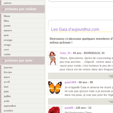
autres
prénoms par couleur
blanc
bleu
jaune
Les Gaia d'aujourdhui.com
mauve
noir
Retrouvez ci-dessous quelques membres d'a
orange
même prénom !
rouge
vert
Gaia_33
- 44 ans - BORDEAUX, 33
violet
30ans, épicurienne, éprise de coocooning 
prénoms par mois
peu trop ancrées ... Objectif : rentrer dans 
rayon pour ronde, c'est honteux le peu de ch
janvier
pour mincir est de rentrer dans des fringue
février
vo
mars
avril
gaia1469
- 56 ans - 99
mai
Je m’appelle Gaia et aimerai me nourir p
ne suis pas grosse mais si je pouvais p
juin
dans ma peau. je suis pas pour les rég
juillet
août
vo
septembre
gaia89
- 126 ans - 12
octobre
SM Registration Client