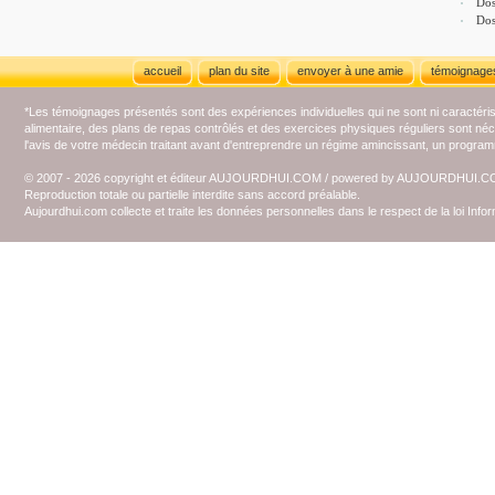
Dos
Dos
accueil
plan du site
envoyer à une amie
témoignage
*Les témoignages présentés sont des expériences individuelles qui ne sont ni caractéri
alimentaire, des plans de repas contrôlés et des exercices physiques réguliers sont n
l'avis de votre médecin traitant avant d'entreprendre un régime amincissant, un programm
© 2007 - 2026 copyright et éditeur AUJOURDHUI.COM / powered by AUJOURDHUI.
Reproduction totale ou partielle interdite sans accord préalable.
Aujourdhui.com collecte et traite les données personnelles dans le respect de la loi Inf