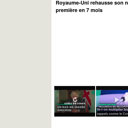
Royaume-Uni rehausse son ni
première en 7 mois
vidéo en cours
Va-t-on multiplier les
rappels contre le Cov