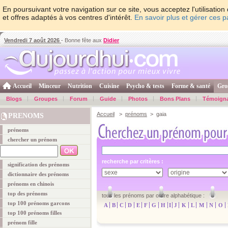
En poursuivant votre navigation sur ce site, vous acceptez l'utilisati
et offres adaptés à vos centres d'intérêt.
En savoir plus et gérer ces 
Vendredi 7 août 2026
- Bonne fête aux
Didier
Accueil
Minceur
Nutrition
Cuisine
Psycho & tests
Forme & santé
Gro
Blogs
Groupes
Forum
Guide
Photos
Bons Plans
Témoign
Accueil
>
prénoms
> gaia
PRENOMS
prénoms
chercher un prénom
recherche par critères :
signification des prénoms
dictionnaire des prénoms
prénoms en chinois
top des prénoms
tous les prénoms par ordre alphabétique :
top 100 prénoms garcons
A
B
C
D
E
F
G
H
I
J
K
L
M
N
O
top 100 prénoms filles
prénom fille