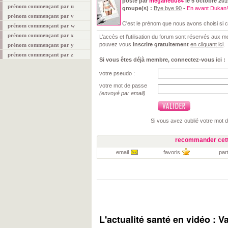
posté par
meganedu84
le 5 octobre 201
prénom commençant par u
groupe(s) :
Bye bye 90
-
En avant Dukan!
prénom commençant par v
C'est le prénom que nous avons choisi si c'e
prénom commençant par w
prénom commençant par x
L’accès et l’utilisation du forum sont réservés aux
pouvez vous
inscrire gratuitement
en cliquant ici
.
prénom commençant par y
prénom commençant par z
Si vous êtes déjà membre, connectez-vous ici :
votre pseudo :
votre mot de passe
(envoyé par email)
Si vous avez oublié votre mot 
recommander cett
email
favoris
par
L'actualité santé en vidéo : V