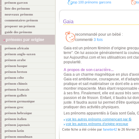
top 100 prénoms garcons
to
prénom garcon
liste des prénoms
nouveaux prénoms
commentaires prénom
Gaia
proposer un prénom
guide des prénoms
recommandé pour un bébé :
prénoms par origine
commenté
3 fois
Gaia est un prénom féminin d’origine grecque
prénom africain
terre". On lui associe généralement la couleur
prénom anglo-saxon
sur Aujourdhui.com et les utilisatrices ont c
prénom arabe
popularité.
prénom basque
A propos de son caractère...
prénom breton
Gaia a un charme magnétique en plus d'avoir 
prénom celte
Gaia est ambitieuse, courageuse, et d'adaptati
prénom chinois
pratique et sait matérialiser ce dont elle a e
montrer impaciente. Mais étant responsable e
prénom francais
à ses fins. Finalement, elle est aussi très se
prénom gallois
passion et de frisson. Enfant, il faudra lui 
prénom germanique
juste. Il faudra aussi lui permet d'être quelq
pratiquer des activités physiques.
prénom grec
prénom hebraique
Les prénoms apparentés à Gaia sont Gaîa, G
prénom italien
voir les autres prénoms commençant par
G
voir les autres prénoms d’origine grecque
prénom japonais
Cette fiche a été créée par
fanette42
le 26 février 
prénom latin
prénom musulman