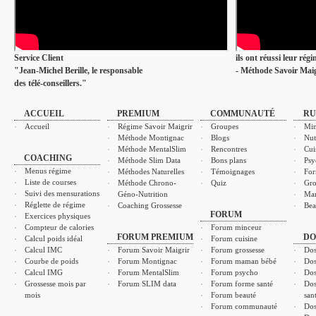
Service Client
ils ont réussi leur rég
"Jean-Michel Berille, le responsable
- Méthode Savoir Maig
des télé-conseillers."
ACCUEIL
PREMIUM
COMMUNAUTÉ
RU
Accueil
Régime Savoir Maigrir
Groupes
Min
Méthode Montignac
Blogs
Nut
Méthode MentalSlim
Rencontres
Cui
COACHING
Méthode Slim Data
Bons plans
Psy
Menus régime
Méthodes Naturelles
Témoignages
For
Liste de courses
Méthode Chrono-
Quiz
Gro
Suivi des mensurations
Géno-Nutrition
Ma
Réglette de régime
Coaching Grossesse
Bea
FORUM
Exercices physiques
Compteur de calories
Forum minceur
FORUM PREMIUM
DO
Calcul poids idéal
Forum cuisine
Calcul IMC
Forum Savoir Maigrir
Forum grossesse
Dos
Courbe de poids
Forum Montignac
Forum maman bébé
Dos
Calcul IMG
Forum MentalSlim
Forum psycho
Dos
Grossesse mois par
Forum SLIM data
Forum forme santé
Dos
mois
Forum beauté
san
Forum communauté
Dos