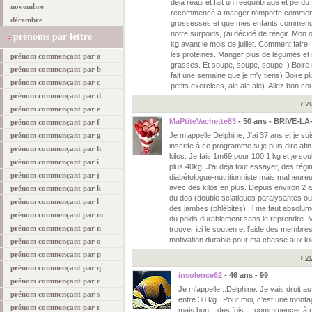
déjà réagi et fait un rééquilibrage et perdu
novembre
recommencé à manger n'importe comment...
décembre
grossesses et que mes enfants commencen
notre surpoids, j'ai décidé de réagir. Mon 
prénoms par lettre
kg avant le mois de juillet. Comment faire :
les protéines. Manger plus de légumes et 
prénom commençant par a
grasses. Et soupe, soupe, soupe :) Boire
prénom commençant par b
fait une semaine que je m'y tiens) Boire 
prénom commençant par c
petits exercices, aie aie aie). Allez bon c
prénom commençant par d
vo
prénom commençant par e
MaPtiteVachette83
- 50 ans - BRIVE-L
prénom commençant par f
prénom commençant par g
Je m’appelle Delphine, J'ai 37 ans et je s
inscrite à ce programme si je puis dire a
prénom commençant par h
kilos. Je fais 1m69 pour 100,1 kg et je so
prénom commençant par i
plus 40kg. J'ai déjà tout essayer, des rég
prénom commençant par j
diabétologue-nutritionniste mais malheureus
avec des kilos en plus. Depuis environ 2 a
prénom commençant par k
du dos (double sciatiques paralysantes ou 
prénom commençant par l
des jambes (phlébites). Il me faut absolum
prénom commençant par m
du poids durablement sans le reprendre. M
prénom commençant par n
trouver ici le soutien et l'aide des membre
motivation durable pour ma chasse aux kilo
prénom commençant par o
prénom commençant par p
vo
prénom commençant par q
insolence62
- 46 ans - 99
prénom commençant par r
Je m'appelle...Delphine. Je vais droit au
prénom commençant par s
entre 30 kg...Pour moi, c'est une montag
prénom commençant par t
mais bon... des fois ... commmencer à me