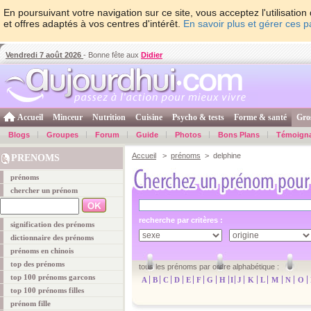
En poursuivant votre navigation sur ce site, vous acceptez l'utilisati
et offres adaptés à vos centres d'intérêt.
En savoir plus et gérer ces 
Vendredi 7 août 2026
- Bonne fête aux
Didier
Accueil
Minceur
Nutrition
Cuisine
Psycho & tests
Forme & santé
Gro
Blogs
Groupes
Forum
Guide
Photos
Bons Plans
Témoign
Accueil
>
prénoms
> delphine
PRENOMS
prénoms
chercher un prénom
recherche par critères :
signification des prénoms
dictionnaire des prénoms
prénoms en chinois
top des prénoms
tous les prénoms par ordre alphabétique :
top 100 prénoms garcons
A
B
C
D
E
F
G
H
I
J
K
L
M
N
O
top 100 prénoms filles
prénom fille