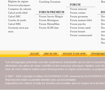
Réglette de régime
Coaching Grossesse
Bea
FORUM
Exercices physiques
Compteur de calories
Forum minceur
FORUM PREMIUM
DO
Calcul poids idéal
Forum cuisine
Calcul IMC
Forum Savoir Maigrir
Forum grossesse
Dos
Courbe de poids
Forum Montignac
Forum maman bébé
Dos
Calcul IMG
Forum MentalSlim
Forum psycho
Dos
Grossesse mois par
Forum SLIM data
Forum forme santé
Dos
mois
Forum beauté
san
Forum communauté
Dos
Dos
Dos
accueil
plan du site
envoyer à une amie
témoignage
*Les témoignages présentés sont des expériences individuelles qui ne sont ni caractéri
alimentaire, des plans de repas contrôlés et des exercices physiques réguliers sont n
l'avis de votre médecin traitant avant d'entreprendre un régime amincissant, un programm
© 2007 - 2026 copyright et éditeur AUJOURDHUI.COM / powered by AUJOURDHUI.
Reproduction totale ou partielle interdite sans accord préalable.
Aujourdhui.com collecte et traite les données personnelles dans le respect de la loi Inf