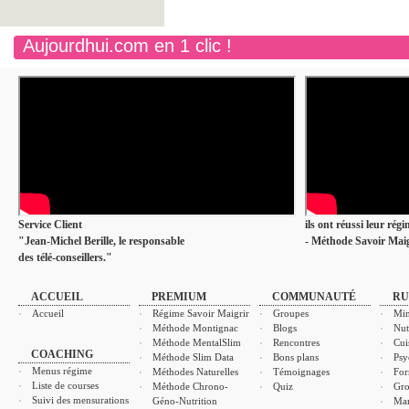
Aujourdhui.com en 1 clic !
Service Client
ils ont réussi leur rég
"Jean-Michel Berille, le responsable
- Méthode Savoir Maig
des télé-conseillers."
ACCUEIL
PREMIUM
COMMUNAUTÉ
RU
Accueil
Régime Savoir Maigrir
Groupes
Min
Méthode Montignac
Blogs
Nut
Méthode MentalSlim
Rencontres
Cui
COACHING
Méthode Slim Data
Bons plans
Psy
Menus régime
Méthodes Naturelles
Témoignages
For
Liste de courses
Méthode Chrono-
Quiz
Gro
Suivi des mensurations
Géno-Nutrition
Ma