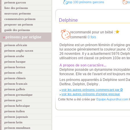
top 100 prénoms garcons
to
prénom garcon
liste des prénoms
nouveaux prénoms
commentaires prénom
Delphine
proposer un prénom
guide des prénoms
recommandé pour un bébé :
prénoms par origine
commenté
0 fois
Delphine est un prénom féminin d’origine gre
prénom africain
lui associe généralement la couleur jaune. On
prénom anglo-saxon
26 novembre. Il y a actuellement 5976 Delph
prénom arabe
utilisatrices ont classé ce prénom 103e en te
prénom basque
A propos de son caractère...
prénom breton
Delphine possède un dynamisme incroyable, 
prénom celte
fonceuse. Elle va de l'avant et est toujours m
prénom chinois
Les prénoms apparentés à Delphine sont Da
prénom francais
Delfine, Delphin, Delphy .
prénom gallois
voir les autres prénoms commençant par
D
voir les autres prénoms d’origine grecque
prénom germanique
Cette fiche a été créée par
Equipe Aujourdhui.com
l
prénom grec
prénom hebraique
prénom italien
prénom japonais
prénom latin
prénom musulman