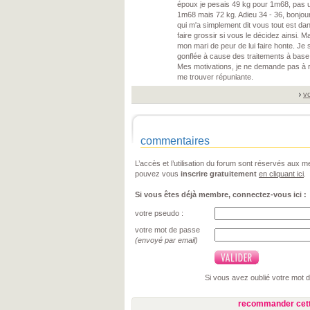
époux je pesais 49 kg pour 1m68, pas un 
1m68 mais 72 kg. Adieu 34 - 36, bonjour 
qui m'a simplement dit vous tout est dan
faire grossir si vous le décidez ainsi. Ma
mon mari de peur de lui faire honte. Je
gonflée à cause des traitements à base
Mes motivations, je ne demande pas à r
me trouver répuniante.
vo
commentaires
L’accès et l’utilisation du forum sont réservés aux
pouvez vous
inscrire gratuitement
en cliquant ici
.
Si vous êtes déjà membre, connectez-vous ici :
votre pseudo :
votre mot de passe
(envoyé par email)
Si vous avez oublié votre mot 
recommander cett