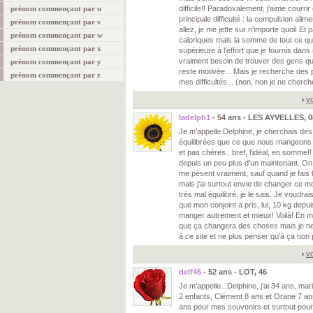
prénom commençant par u
difficile!! Paradoxalement, j'aime courri
principale difficulté : la compulsion alime
prénom commençant par v
allez, je me jette sur n'importe quoi! E
prénom commençant par w
caloriques mais la somme de tout ce q
prénom commençant par x
supérieure à l'effort que je fournis dans 
vraiment besoin de trouver des gens qu
prénom commençant par y
reste motivée... Mais je recherche des
prénom commençant par z
mes difficultés... (non, non je ne cherch
vo
ladelph1
- 54 ans - LES AYVELLES, 0
Je m’appelle Delphine, je cherchais des
équilibrées que ce que nous mangeons à
et pas chères...bref, l'idéal, en somme!!
depuis un peu plus d'un maintenant. On 
me pèsent vraiment, sauf quand je fais 
mais j'ai surtout envie de changer ce mod
très mal équilibré, je le sais. Je voudra
que mon conjoint a pris, lui, 10 kg depuis 
manger autrement et mieux! Voilà! En m
que ça changera des choses mais je ne
à ce site et ne plus penser qu'à ça non 
vo
delf46
- 52 ans - LOT, 46
Je m’appelle...Delphine, j'ai 34 ans, m
2 enfants, Clément 8 ans et Orane 7 ans
ans pour mes souvenirs et surtout pou