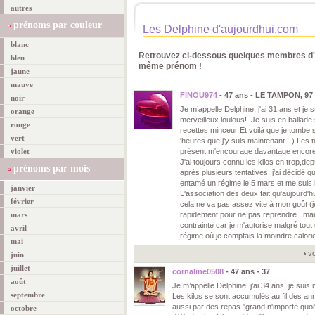
autres
prénoms par couleur
Les Delphine d'aujourdhui.com
blanc
Retrouvez ci-dessous quelques membres d'a
bleu
même prénom !
jaune
mauve
FINOU974
- 47 ans - LE TAMPON, 97
noir
Je m’appelle Delphine, j'ai 31 ans et j
orange
merveilleux loulous!. Je suis en ballade 
rouge
recettes minceur Et voilà que je tombe su
vert
'heures que j'y suis maintenant ;-) Les t
violet
présent m'encourage davantage encore
J'ai toujours connu les kilos en trop,depu
prénoms par mois
après plusieurs tentatives, j'ai décidé qu'
entamé un régime le 5 mars et me suis i
janvier
L'association des deux fait,qu'aujourd'h
février
cela ne va pas assez vite à mon goût (je
mars
rapidement pour ne pas reprendre , mais
contrainte car je m'autorise malgré tout 
avril
régime où je comptais la moindre calorie
mai
vo
juin
juillet
cornaline0508
- 47 ans - 37
août
Je m’appelle Delphine, j'ai 34 ans, je suis 
septembre
Les kilos se sont accumulés au fil des a
aussi par des repas "grand n'importe quoi" 
octobre