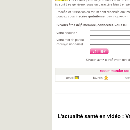
Les Dominiques que je connais sont en effet 
ils sont très généreux sous un caractère bien trempé
L’accès et l’utilisation du forum sont réservés aux
pouvez vous
inscrire gratuitement
en cliquant ici
.
Si vous êtes déjà membre, connectez-vous ici :
votre pseudo :
votre mot de passe
(envoyé par email)
Si vous avez oublié votre mot 
recommander cett
email
favoris
par
L'actualité santé en vidéo :