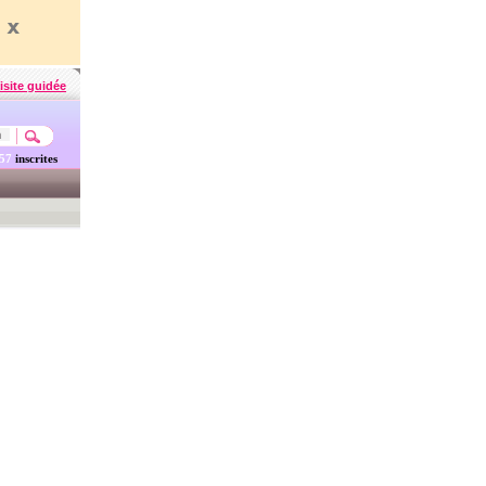
isite guidée
457
inscrites