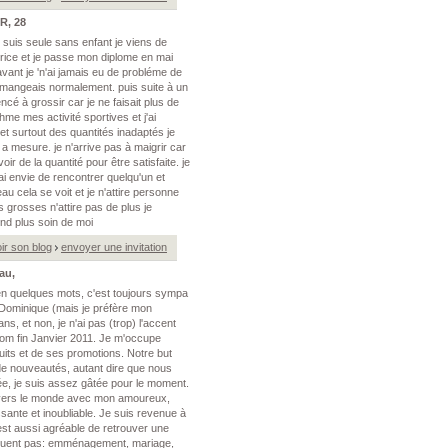
R, 28
e suis seule sans enfant je viens de
trice et je passe mon diplome en mai
avant je 'n'ai jamais eu de probléme de
e mangeais normalement. puis suite à un
encé à grossir car je ne faisait plus de
hme mes activité sportives et j'ai
et surtout des quantités inadaptés je
t a mesure. je n'arrive pas à maigrir car
oir de la quantité pour être satisfaite. je
ai envie de rencontrer quelqu'un et
 cela se voit et je n'attire personne
 grosses n'attire pas de plus je
nd plus soin de moi
ir son blog
envoyer une invitation
au,
en quelques mots, c'est toujours sympa
e Dominique (mais je préfère mon
ans, et non, je n'ai pas (trop) l'accent
i.com fin Janvier 2011. Je m'occupe
uits et de ses promotions. Notre but
de nouveautés, autant dire que nous
vée, je suis assez gâtée pour le moment.
avers le monde avec mon amoureux,
ssante et inoubliable. Je suis revenue à
est aussi agréable de retrouver une
anquent pas: emménagement, mariage,