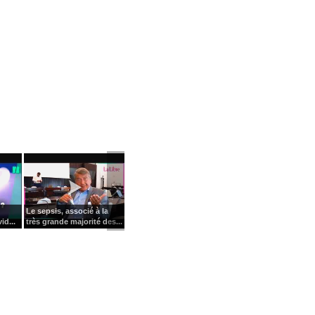
Le sepsis, associé à la
id...
très grande majorité des...