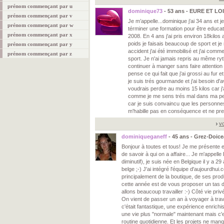
prénom commençant par u
dominique73
- 53 ans - EURE ET LOI
prénom commençant par v
Je m’appelle...dominique j'ai 34 ans et j
prénom commençant par w
términer une formation pour être educa
prénom commençant par x
2008. En 4 ans j'ai pris environ 18kilos 
poids je faisais beaucoup de sport et j
prénom commençant par y
accident j'ai été immobilisé et j'ai comm
prénom commençant par z
sport. Je n'ai jamais repris au même ryt
continuer à manger sans faire attention 
pense ce qui fait que j'ai grossi au fur e
je suis trés gourmande et j'ai besoin d'av
voudrais perdre au moins 15 kilos car j'
comme je me sens trés mal dans ma peau
car je suis convaincu que les personnes
m'habille pas en conséquence et ne pre
vo
dominiqueganeff
- 45 ans - Grez-Doice
Bonjour à toutes et tous! Je me présente 
de savoir à qui on a affaire... Je m'appell
diminutif), je suis née en Belgique il y a 29 
belge ;-) J'ai intégré l'équipe d'aujourdhu
principalement de la boutique, de ses prod
cette année est de vous proposer un tas 
allons beaucoup travailler :-) Côté vie pri
On vient de passer un an à voyager à tr
c'était fantastique, une expérience enrichi
une vie plus "normale" maintenant mais c'
routine quotidienne. Et les projets ne m