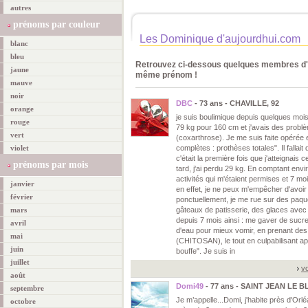
autres
prénoms par couleur
Les Dominique d'aujourdhui.com
blanc
bleu
Retrouvez ci-dessous quelques membres d'a
jaune
même prénom !
mauve
noir
DBC
- 73 ans - CHAVILLE, 92
orange
je suis boulimique depuis quelques mois
rouge
79 kg pour 160 cm et j'avais des prob
vert
(coxarthrose). Je me suis faite opérée
violet
complètes : prothèses totales". Il fallai
c'était la première fois que j'atteignais 
prénoms par mois
tard, j'ai perdu 29 kg. En comptant envi
activités qui m'étaient permises et 7 mo
janvier
en effet, je ne peux m'empêcher d'avoir
février
ponctuellement, je me rue sur des paqu
mars
gâteaux de patisserie, des glaces avec 
depuis 7 mois ainsi : me gaver de sucr
avril
d'eau pour mieux vomir, en prenant des 
mai
(CHITOSAN), le tout en culpabilisant a
juin
bouffe". Je suis in
juillet
vo
août
Domi49
- 77 ans - SAINT JEAN LE B
septembre
Je m’appelle...Domi, j'habite près d'Orlé
octobre