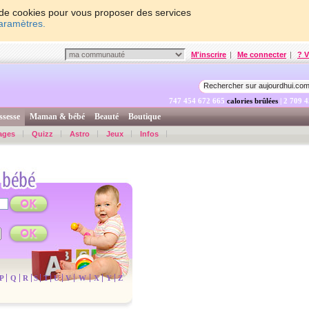
on de cookies pour vous proposer des services
paramètres.
M'inscrire
|
Me connecter
|
? V
747 454 673 964
calories brûlées
| 2 709 
ssesse
Maman & bébé
Beauté
Boutique
ages
Quizz
Astro
Jeux
Infos
P
Q
R
S
T
U
V
W
X
Y
Z