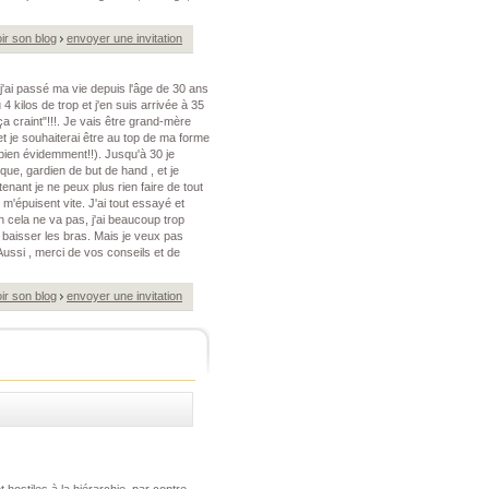
ir son blog
envoyer une invitation
 j'ai passé ma vie depuis l'âge de 30 ans
4 kilos de trop et j'en suis arrivée à 35
a craint"!!!. Je vais être grand-mère
t je souhaiterai être au top de ma forme
e bien évidemment!!). Jusqu'à 30 je
ue, gardien de but de hand , et je
enant je ne peux plus rien faire de tout
 m'épuisent vite. J'ai tout essayé et
n cela ne va pas, j'ai beaucoup trop
 baisser les bras. Mais je veux pas
Aussi , merci de vos conseils et de
ir son blog
envoyer une invitation