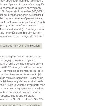
 adorables petits hommes. Je mesure
breux régimes et des années de galère
été opérée de la "sleeve gastrectomy
rs 08. Je pesais à cette date 100,500kg.
er pour l'endocrinologue de l'hôpital. Il
ée. J'ai rencontré à l'hôpital d'Orléans,
 gastroentérologue, psycologue. Puis ils
(staff) et ont donné leur accord.
forter ma demande( à l'hôpital, ce délai
 de notre décision). Ensuite, j'ai fais
opération. Je peu manger de tout sans
ir son blog
envoyer une invitation
6
man d'un grand fils de 29 ans qui est
 est engagé militaire en régiment
e de lui et on se connecte régulièrement
té 2011 ?? Sinon je voudrais perdre au
8 kgs mais en ce moment je fais de la
 un choc émotionnel récemment : j'ai
lé de mauvais souvenirs : le décès de
 ai fait beaucoup de dépressions et de
ie ?? voilà je voudrais m'en sortir mais
u'il n'y a que moi qui peut avoir le déclic
tout est question de volonté mais ce
3 semaines que je suis en pleine
taires POUR NE PAS REGROSSIR ???
ir son blog
envoyer une invitation