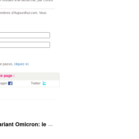
hostiles à la hiérarchie, par contre
.
 membres d'Aujourdhui.com. Vous
de passe,
cliquez ici
e page :
tager
Twitter
 Variant Omicron: le Royaume-Uni rehausse son niveau