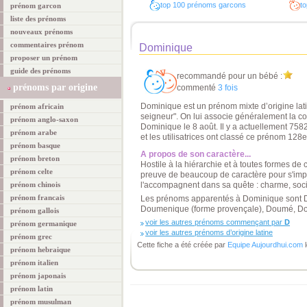
top 100 prénoms garcons
to
prénom garcon
liste des prénoms
nouveaux prénoms
commentaires prénom
Dominique
proposer un prénom
guide des prénoms
recommandé pour un bébé :
prénoms par origine
commenté
3 fois
Dominique est un prénom mixte d’origine latin
prénom africain
seigneur". On lui associe généralement la cou
prénom anglo-saxon
Dominique le 8 août. Il y a actuellement 75
prénom arabe
et les utilisatrices ont classé ce prénom 128
prénom basque
A propos de son caractère...
prénom breton
Hostile à la hiérarchie et à toutes formes de 
prénom celte
preuve de beaucoup de caractère pour s'impo
prénom chinois
l'accompagnent dans sa quête : charme, socia
prénom francais
Les prénoms apparentés à Dominique sont D
Doumenique (forme provençale), Doumé, D
prénom gallois
voir les autres prénoms commençant par
D
prénom germanique
voir les autres prénoms d’origine latine
prénom grec
Cette fiche a été créée par
Equipe Aujourdhui.com
l
prénom hebraique
prénom italien
prénom japonais
prénom latin
prénom musulman