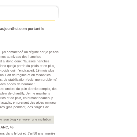
ujourdhui.com portant le
. j'ai commencé un régime car je pesais
lèmes au niveau des hanches
 et ai donc deux "fausses hanches
t donc que je perde du poids et en plus,
ce poids qui m'endicapait. 19 mois plus
ron 1 an de régime et en faisant les
is, de stabilisation (voici mon problème)
 des accès de boulimie :
ets entiers de pain de mie complet, des
plein de chantilly. Je me maintiens
eries et de pain, en buvant beaucoup
laxatifs, en prenant des aides minceur
près (pas pendant) ces "orgies de
ir son blog
envoyer une invitation
LANC, 45
ans dans le Loiret. J'ai 58 ans, mariée,