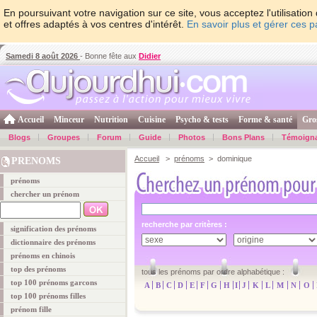
En poursuivant votre navigation sur ce site, vous acceptez l'utilisati
et offres adaptés à vos centres d'intérêt.
En savoir plus et gérer ces 
Samedi 8 août 2026
- Bonne fête aux
Didier
Accueil
Minceur
Nutrition
Cuisine
Psycho & tests
Forme & santé
Gro
Blogs
Groupes
Forum
Guide
Photos
Bons Plans
Témoign
Accueil
>
prénoms
> dominique
PRENOMS
prénoms
chercher un prénom
recherche par critères :
signification des prénoms
dictionnaire des prénoms
prénoms en chinois
top des prénoms
tous les prénoms par ordre alphabétique :
top 100 prénoms garcons
A
B
C
D
E
F
G
H
I
J
K
L
M
N
O
top 100 prénoms filles
prénom fille