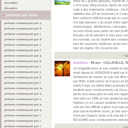
mère de 2 grands garçons, mamie de 2
novembre
1.57m pour 90kg environ. Après de nom
décembre
suite à des traitements médicaux. J'ai 
(ablation des 2/3 de l'estomac) le 5 ma
prénoms par lettre
Mon médecin référent avait fait un courri
m'a fallu attendre 1 an avant d'être opér
prénom commençant par a
endocrinogue, diététicienne, chirurgien,
prénom commençant par b
se sont réunis pour parler de mon profil 
prénom commençant par c
Ensuite, j'ai dû attendre 6 mois pour con
prénom commençant par d
est normale, car ils veulent être certains
tous les examens médicaux avant mon 
prénom commençant par e
faire de régime. En revanche les
prénom commençant par f
vo
prénom commençant par g
prénom commençant par h
domititou
- 69 ans - COLLEVILLE, 7
prénom commençant par i
Je m’appelle.domi, je suis mariée et ma
prénom commençant par j
muté depuis le 15/08/2009 à tahiti car il
d'infanterie de marine, je suis très fièr
prénom commençant par k
par MSN. Il doit rentrer en France en E
prénom commençant par l
moins 5 kgs car début Mars je pesais 6
prénom commençant par m
boulimie avec vomissements car j'ai eu
prénom commençant par n
perdu mon beau-père et cela m'a rappe
mon père en 1996, je suis quelqu'un qui
prénom commençant par o
régimes yo-yo causes boulimie et anorex
prénom commençant par p
cela est très difficile à gérer et je sais q
prénom commençant par q
pour que la boulimie cesse, je sais que 
prénom commençant par r
n'est pas toujours facile et là cela fait 
BOULIMIE avec vomissements volon
prénom commençant par s
prénom commençant par t
vo