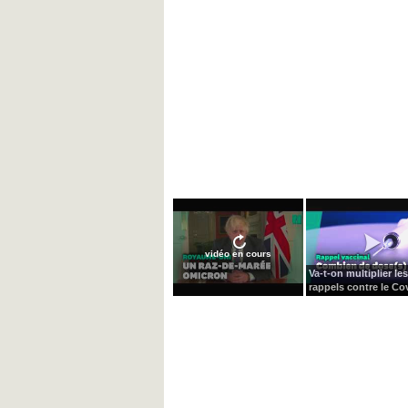
vidéo en cours
Va-t-on multiplier les
rappels contre le Cov