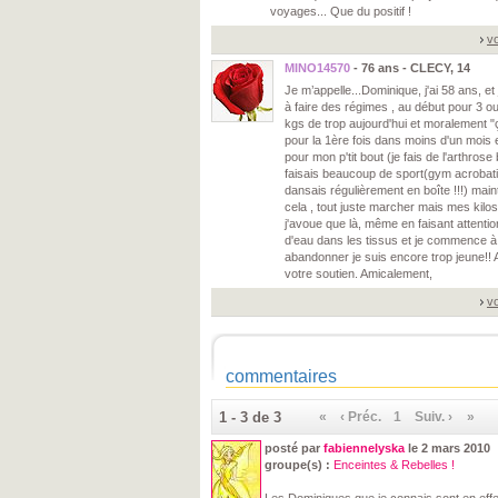
voyages... Que du positif !
vo
MINO14570
- 76 ans - CLECY, 14
Je m’appelle...Dominique, j'ai 58 ans, et
à faire des régimes , au début pour 3 ou 
kgs de trop aujourd'hui et moralement "ç
pour la 1ère fois dans moins d'un mois e
pour mon p'tit bout (je fais de l'arthros
faisais beaucoup de sport(gym acrobatiq
dansais régulièrement en boîte !!!) maint
cela , tout juste marcher mais mes kilos
j'avoue que là, même en faisant attentio
d'eau dans les tissus et je commence à
abandonner je suis encore trop jeune!! 
votre soutien. Amicalement,
vo
commentaires
1 - 3 de 3
«
‹ Préc.
1
Suiv. ›
»
posté par
fabiennelyska
le 2 mars 2010
groupe(s) :
Enceintes & Rebelles !