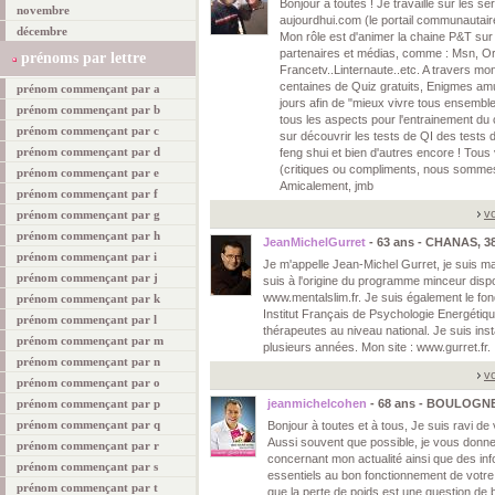
Bonjour à toutes ! Je travaille sur les 
novembre
aujourdhui.com (le portail communautaire
décembre
Mon rôle est d'animer la chaine P&T sur
partenaires et médias, comme : Msn, O
prénoms par lettre
Francetv..Linternaute..etc. A travers mon
centaines de Quiz gratuits, Enigmes amus
prénom commençant par a
jours afin de "mieux vivre tous ensembl
prénom commençant par b
tous les aspects pour l'entrainement du
prénom commençant par c
sur découvrir les tests de QI des tests d
prénom commençant par d
feng shui et bien d'autres encore ! Tou
(critiques ou compliments, nous sommes 
prénom commençant par e
Amicalement, jmb
prénom commençant par f
vo
prénom commençant par g
prénom commençant par h
JeanMichelGurret
- 63 ans - CHANAS, 3
prénom commençant par i
Je m'appelle Jean-Michel Gurret, je suis mar
prénom commençant par j
suis à l'origine du programme minceur dispo
www.mentalslim.fr. Je suis également le fon
prénom commençant par k
Institut Français de Psychologie Energétiqu
prénom commençant par l
thérapeutes au niveau national. Je suis inst
prénom commençant par m
plusieurs années. Mon site : www.gurret.fr.
prénom commençant par n
vo
prénom commençant par o
prénom commençant par p
jeanmichelcohen
- 68 ans - BOULOGN
prénom commençant par q
Bonjour à toutes et à tous, Je suis ravi d
Aussi souvent que possible, je vous donne
prénom commençant par r
concernant mon actualité ainsi que des info
prénom commençant par s
essentiels au bon fonctionnement de votre r
prénom commençant par t
que la perte de poids est une question de