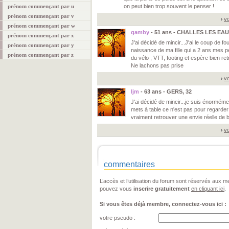
prénom commençant par u
on peut bien trop souvent le penser !
prénom commençant par v
vo
prénom commençant par w
gamby
- 51 ans - CHALLES LES EAU
prénom commençant par x
J'ai décidé de mincir...J'ai le coup de f
prénom commençant par y
naissance de ma fille qui a 2 ans mes pe
prénom commençant par z
du vélo , VTT, footing et espère bien r
Ne lachons pas prise
vo
ljm
- 63 ans - GERS, 32
J'ai décidé de mincir...je suis énorméme
mets à table ce n'est pas pour regarder
vraiment retrouver une envie réelle de 
vo
commentaires
L’accès et l’utilisation du forum sont réservés aux
pouvez vous
inscrire gratuitement
en cliquant ici
.
Si vous êtes déjà membre, connectez-vous ici :
votre pseudo :