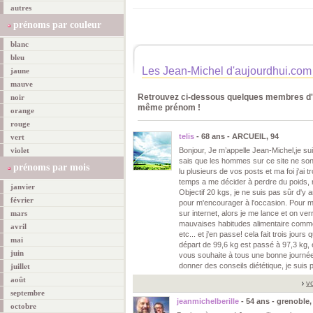
autres
prénoms par couleur
blanc
bleu
Les Jean-Michel d'aujourdhui.com
jaune
mauve
Retrouvez ci-dessous quelques membres d'a
noir
même prénom !
orange
rouge
telis
- 68 ans - ARCUEIL, 94
vert
violet
Bonjour, Je m’appelle Jean-Michel,je sui
sais que les hommes sur ce site ne sont
prénoms par mois
lu plusieurs de vos posts et ma foi j'ai tr
temps a me décider à perdre du poids, ma
janvier
Objectif 20 kgs, je ne suis pas sûr d'y 
février
pour m'encourager à l'occasion. Pour m
mars
sur internet, alors je me lance et on ver
mauvaises habitudes alimentaire comme la
avril
etc... et j'en passe! cela fait trois jou
mai
départ de 99,6 kg est passé à 97,3 kg, e
juin
vous souhaite à tous une bonne journée
donner des conseils diététique, je suis p
juillet
août
vo
septembre
jeanmichelberille
- 54 ans - grenoble,
octobre