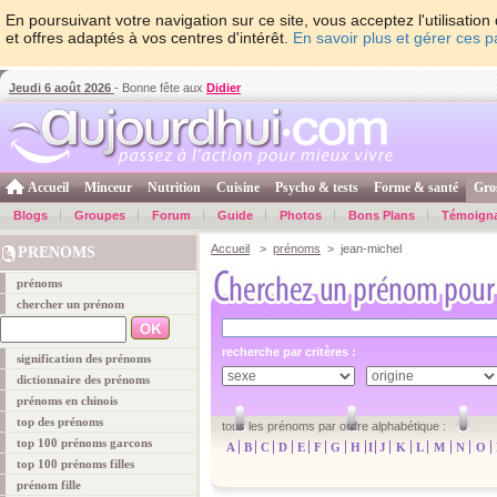
En poursuivant votre navigation sur ce site, vous acceptez l'utilisati
et offres adaptés à vos centres d'intérêt.
En savoir plus et gérer ces 
Jeudi 6 août 2026
- Bonne fête aux
Didier
Accueil
Minceur
Nutrition
Cuisine
Psycho & tests
Forme & santé
Gro
Blogs
Groupes
Forum
Guide
Photos
Bons Plans
Témoign
Accueil
>
prénoms
> jean-michel
PRENOMS
prénoms
chercher un prénom
recherche par critères :
signification des prénoms
dictionnaire des prénoms
prénoms en chinois
top des prénoms
tous les prénoms par ordre alphabétique :
top 100 prénoms garcons
A
B
C
D
E
F
G
H
I
J
K
L
M
N
O
top 100 prénoms filles
prénom fille