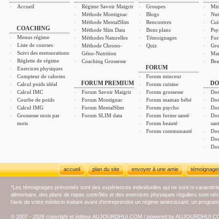
Accueil
Régime Savoir Maigrir
Groupes
Min
Méthode Montignac
Blogs
Nut
Méthode MentalSlim
Rencontres
Cui
COACHING
Méthode Slim Data
Bons plans
Psy
Menus régime
Méthodes Naturelles
Témoignages
For
Liste de courses
Méthode Chrono-
Quiz
Gro
Suivi des mensurations
Géno-Nutrition
Ma
Réglette de régime
Coaching Grossesse
Bea
FORUM
Exercices physiques
Compteur de calories
Forum minceur
FORUM PREMIUM
DO
Calcul poids idéal
Forum cuisine
Calcul IMC
Forum Savoir Maigrir
Forum grossesse
Dos
Courbe de poids
Forum Montignac
Forum maman bébé
Dos
Calcul IMG
Forum MentalSlim
Forum psycho
Dos
Grossesse mois par
Forum SLIM data
Forum forme santé
Dos
mois
Forum beauté
san
Forum communauté
Dos
Dos
Dos
accueil
plan du site
envoyer à une amie
témoignage
*Les témoignages présentés sont des expériences individuelles qui ne sont ni caractéri
alimentaire, des plans de repas contrôlés et des exercices physiques réguliers sont n
l'avis de votre médecin traitant avant d'entreprendre un régime amincissant, un programm
© 2007 - 2026 copyright et éditeur AUJOURDHUI.COM / powered by AUJOURDHUI.