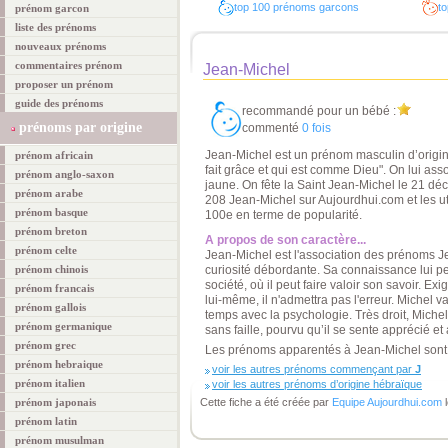
top 100 prénoms garcons
to
prénom garcon
liste des prénoms
nouveaux prénoms
commentaires prénom
Jean-Michel
proposer un prénom
guide des prénoms
recommandé pour un bébé :
prénoms par origine
commenté
0 fois
Jean-Michel est un prénom masculin d’origin
prénom africain
fait grâce et qui est comme Dieu". On lui as
prénom anglo-saxon
jaune. On fête la Saint Jean-Michel le 21 déc
prénom arabe
208 Jean-Michel sur Aujourdhui.com et les ut
prénom basque
100e en terme de popularité.
prénom breton
A propos de son caractère...
prénom celte
Jean-Michel est l'association des prénoms Je
prénom chinois
curiosité débordante. Sa connaissance lui pe
société, où il peut faire valoir son savoir. 
prénom francais
lui-même, il n'admettra pas l'erreur. Michel v
prénom gallois
temps avec la psychologie. Très droit, Michel
prénom germanique
sans faille, pourvu qu’il se sente apprécié et
prénom grec
Les prénoms apparentés à Jean-Michel sont 
prénom hebraique
voir les autres prénoms commençant par
J
prénom italien
voir les autres prénoms d’origine hébraïque
prénom japonais
Cette fiche a été créée par
Equipe Aujourdhui.com
l
prénom latin
prénom musulman