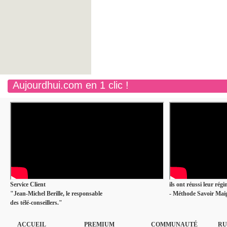
Aujourdhui.com en 1 clic !
Service Client
ils ont réussi leur rég
"Jean-Michel Berille, le responsable
- Méthode Savoir Maig
des télé-conseillers."
ACCUEIL
PREMIUM
COMMUNAUTÉ
RU