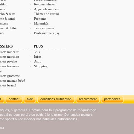
rition
Régime minceur
sine
Appareils minceur
cho & tests
Thèmes de cuisine
me & santé
Prénoms
ssesse
Maternités
man & bébé
Tests grossesse
uté
Professionnels psy
SSIERS
PLUS
siers minceur
Jeux
siers nutrition
Infos
siers psycho
Astro
siers forme &
Shopping
té
siers grossesse
siers maman bébé
siers beauté
s
contact
aide
conditions d'utilisation
recrutement
partenaires
stiques, ni garanties. Comme pour tout programme de rééquilibrage
écessaires pour perdre du poids à long terme. Demandez toujours
e sportif ou de modifier vos habitudes nutritionnelles.
COM