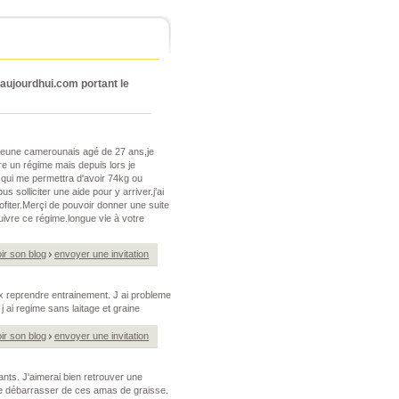
ujourdhui.com portant le
 jeune camerounais agé de 27 ans,je
e un régime mais depuis lors je
 qui me permettra d'avoir 74kg ou
us solliciter une aide pour y arriver.j'ai
rofiter.Merçi de pouvoir donner une suite
ivre ce régime.longue vie à votre
ir son blog
envoyer une invitation
ux reprendre entrainement. J ai probleme
j ai regime sans laitage et graine
ir son blog
envoyer une invitation
nts. J'aimerai bien retrouver une
 me débarrasser de ces amas de graisse.