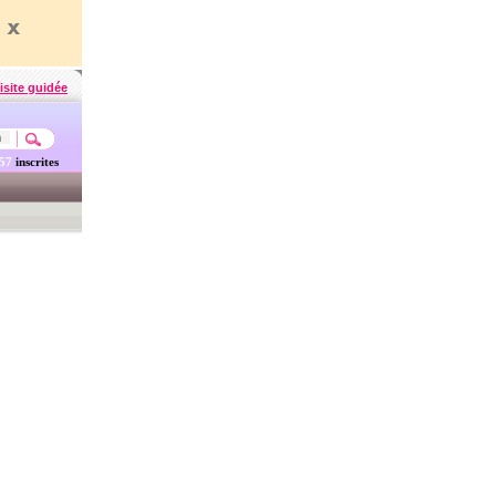
isite guidée
457
inscrites