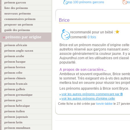
top 100 prénoms garcons
to
prénom garcon
liste des prénoms
nouveaux prénoms
commentaires prénom
Brice
proposer un prénom
guide des prénoms
recommandé pour un bébé :
prénoms par origine
commenté
0 fois
Brice est un prénom masculin d’origine celte qu
prénom africain
autrefois réservé aux garçons naissant avec 
prénom anglo-saxon
associe généralement la couleur jaune. Il y 
prénom arabe
Aujourdhui.com et les utilisatrices ont clas
prénom basque
popularité.
prénom breton
A propos de son caractère...
prénom celte
Ambitieux et souvent orgueilleux, Brice sembl
prénom chinois
le sommet. Très exigeant vis-à-vis des autres
mettera tout en oeuvre pour réussir les projets
prénom francais
Les prénoms apparentés à Brice sont Bryce.
prénom gallois
voir les autres prénoms commençant par
B
prénom germanique
voir les autres prénoms d’origine celte
prénom grec
Cette fiche a été créée par
kevin-labbe
le 27 janvie
prénom hebraique
prénom italien
prénom japonais
prénom latin
prénom musulman