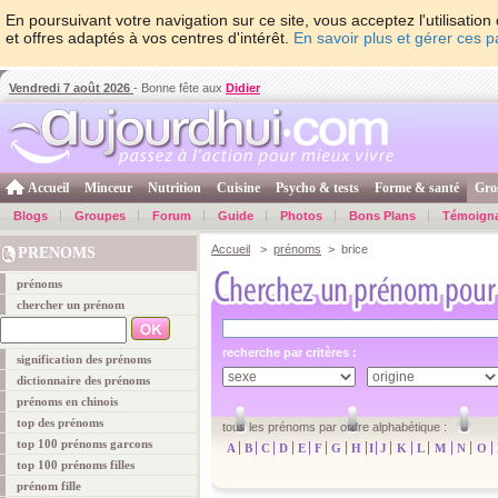
En poursuivant votre navigation sur ce site, vous acceptez l'utilisati
et offres adaptés à vos centres d'intérêt.
En savoir plus et gérer ces 
Vendredi 7 août 2026
- Bonne fête aux
Didier
Accueil
Minceur
Nutrition
Cuisine
Psycho & tests
Forme & santé
Gro
Blogs
Groupes
Forum
Guide
Photos
Bons Plans
Témoign
Accueil
>
prénoms
> brice
PRENOMS
prénoms
chercher un prénom
recherche par critères :
signification des prénoms
dictionnaire des prénoms
prénoms en chinois
top des prénoms
tous les prénoms par ordre alphabétique :
top 100 prénoms garcons
A
B
C
D
E
F
G
H
I
J
K
L
M
N
O
top 100 prénoms filles
prénom fille