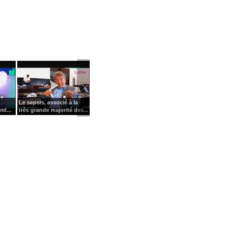
Le sepsis, associé à la
id...
très grande majorité des...