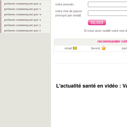
prénom commençant par u
votre pseudo :
prénom commençant par v
votre mot de passe
prénom commençant par w
(envoyé par email)
prénom commençant par x
prénom commençant par y
prénom commençant par z
Si vous avez oublié votre mot 
recommander cett
email
favoris
par
L'actualité santé en vidéo :