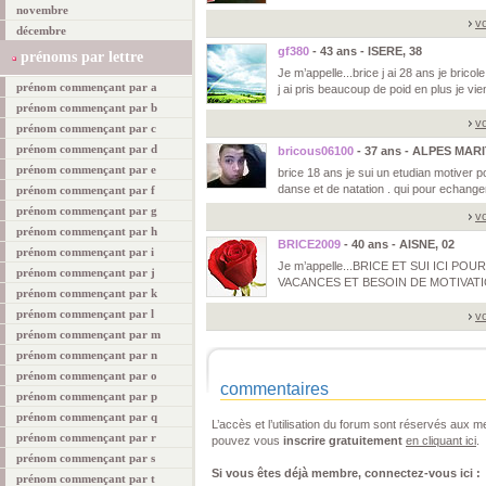
novembre
vo
décembre
gf380
- 43 ans - ISERE, 38
prénoms par lettre
Je m’appelle...brice j ai 28 ans je brico
prénom commençant par a
j ai pris beaucoup de poid en plus je vi
prénom commençant par b
vo
prénom commençant par c
prénom commençant par d
bricous06100
- 37 ans - ALPES MARI
prénom commençant par e
brice 18 ans je sui un etudian motiver p
danse et de natation . qui pour echange
prénom commençant par f
prénom commençant par g
vo
prénom commençant par h
BRICE2009
- 40 ans - AISNE, 02
prénom commençant par i
Je m’appelle...BRICE ET SUI ICI P
prénom commençant par j
VACANCES ET BESOIN DE MOTIVATIO
prénom commençant par k
prénom commençant par l
vo
prénom commençant par m
prénom commençant par n
prénom commençant par o
commentaires
prénom commençant par p
prénom commençant par q
L’accès et l’utilisation du forum sont réservés aux
prénom commençant par r
pouvez vous
inscrire gratuitement
en cliquant ici
.
prénom commençant par s
Si vous êtes déjà membre, connectez-vous ici :
prénom commençant par t