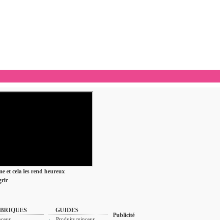
ime et cela les rend heureux
rir
BRIQUES
GUIDES
Publicité
ceur
Produits minceur