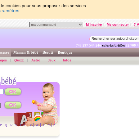
on de cookies pour vous proposer des services
paramètres.
M'inscrire
|
Me connecter
|
? V
747 297 545 545
calories brûlées
| 2 709 
ssesse
Maman & bébé
Beauté
Boutique
ages
Quizz
Astro
Jeux
Infos
P
Q
R
S
T
U
V
W
X
Y
Z