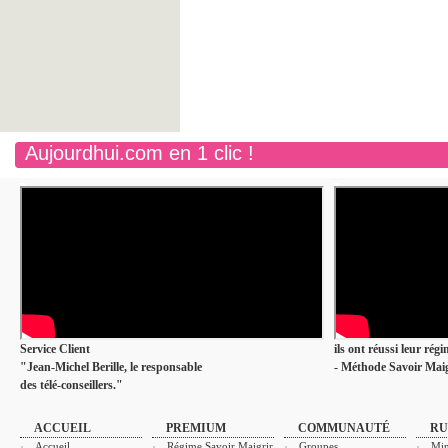
Aujourdhui.com en 1 clic !
Service Client
ils ont réussi leur rég
"Jean-Michel Berille, le responsable
- Méthode Savoir Maig
des télé-conseillers."
ACCUEIL
PREMIUM
COMMUNAUTÉ
RU
Accueil
Régime Savoir Maigrir
Groupes
Min