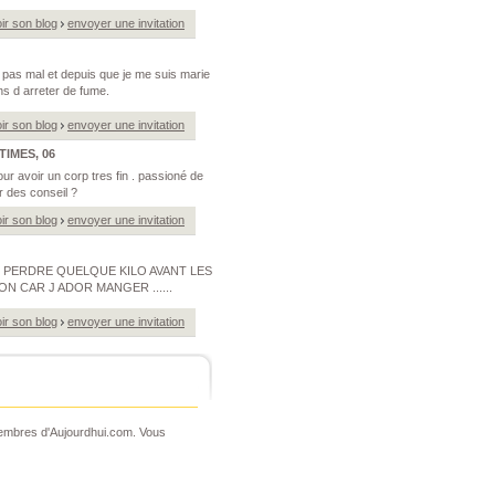
ir son blog
envoyer une invitation
le pas mal et depuis que je me suis marie
ens d arreter de fume.
ir son blog
envoyer une invitation
TIMES, 06
our avoir un corp tres fin . passioné de
r des conseil ?
ir son blog
envoyer une invitation
OUR PERDRE QUELQUE KILO AVANT LES
N CAR J ADOR MANGER ......
ir son blog
envoyer une invitation
 membres d'Aujourdhui.com. Vous