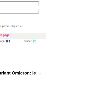
de passe,
cliquez ici
e page :
tager
Twitter
 Variant Omicron: le Royaume-Uni rehausse son niveau