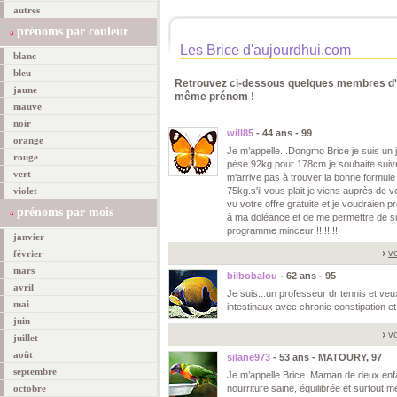
autres
prénoms par couleur
Les Brice d'aujourdhui.com
blanc
bleu
Retrouvez ci-dessous quelques membres d'a
jaune
même prénom !
mauve
noir
will85
- 44 ans - 99
orange
Je m’appelle...Dongmo Brice je suis un
rouge
pèse 92kg pour 178cm.je souhaite suivr
vert
m'arrive pas à trouver la bonne formule
violet
75kg.s'il vous plait je viens auprès de vo
vu votre offre gratuite et je voudraien p
prénoms par mois
à ma doléance et de me permettre de su
programme minceur!!!!!!!!!!
janvier
vo
février
mars
bilbobalou
- 62 ans - 95
avril
Je suis...un professeur dr tennis et ve
mai
intestinaux avec chronic constipation et 
juin
vo
juillet
août
silane973
- 53 ans - MATOURY, 97
septembre
Je m’appelle Brice. Maman de deux enfa
octobre
nourriture saine, équilibrée et surtout