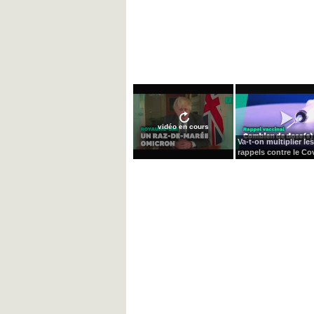
vidéo en cours
Va-t-on multiplier les
rappels contre le Cov