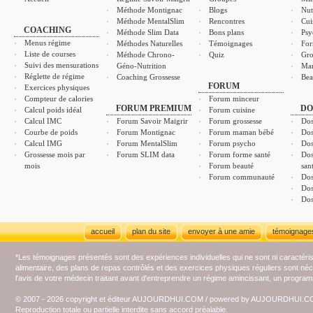
Méthode Montignac
Blogs
Nut
Méthode MentalSlim
Rencontres
Cui
COACHING
Méthode Slim Data
Bons plans
Psy
Menus régime
Méthodes Naturelles
Témoignages
For
Liste de courses
Méthode Chrono-
Quiz
Gro
Suivi des mensurations
Géno-Nutrition
Ma
Réglette de régime
Coaching Grossesse
Bea
FORUM
Exercices physiques
Compteur de calories
Forum minceur
FORUM PREMIUM
DO
Calcul poids idéal
Forum cuisine
Calcul IMC
Forum Savoir Maigrir
Forum grossesse
Dos
Courbe de poids
Forum Montignac
Forum maman bébé
Dos
Calcul IMG
Forum MentalSlim
Forum psycho
Dos
Grossesse mois par
Forum SLIM data
Forum forme santé
Dos
mois
Forum beauté
san
Forum communauté
Dos
Dos
Dos
accueil
plan du site
envoyer à une amie
témoignage
*Les témoignages présentés sont des expériences individuelles qui ne sont ni caractéri
alimentaire, des plans de repas contrôlés et des exercices physiques réguliers sont n
l'avis de votre médecin traitant avant d'entreprendre un régime amincissant, un programm
© 2007 - 2026 copyright et éditeur AUJOURDHUI.COM / powered by AUJOURDHUI.
Reproduction totale ou partielle interdite sans accord préalable.